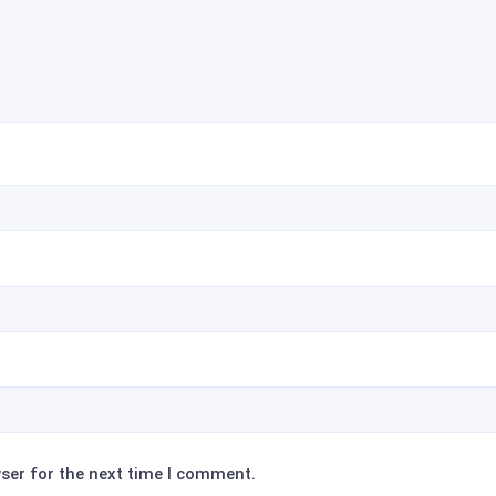
ser for the next time I comment.