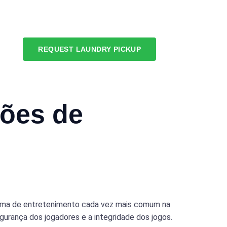
REQUEST LAUNDRY PICKUP
ões de
 forma de entretenimento cada vez mais comum na
urança dos jogadores e a integridade dos jogos.