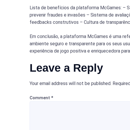
Lista de benefícios da plataforma McGames: – S
prevenir fraudes e invasões – Sistema de avalia
feedbacks construtivos – Cultura de transparênc
Em conclusão, a plataforma McGames é uma refe
ambiente seguro e transparente para os seus usu
experiência de jogo positiva e enriquecedora par
Leave a Reply
Your email address will not be published.
Required
Comment
*