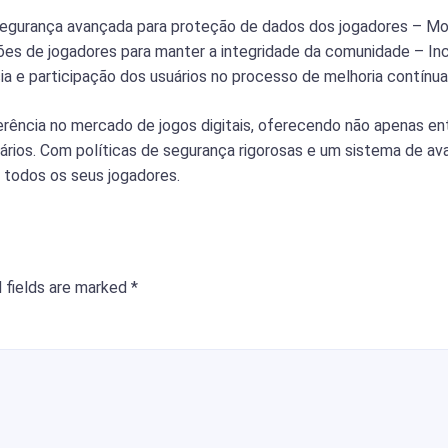
egurança avançada para proteção de dados dos jogadores – Mon
ções de jogadores para manter a integridade da comunidade – I
ia e participação dos usuários no processo de melhoria contínua
rência no mercado de jogos digitais, oferecendo não apenas e
ários. Com políticas de segurança rigorosas e um sistema de a
a todos os seus jogadores.
 fields are marked
*