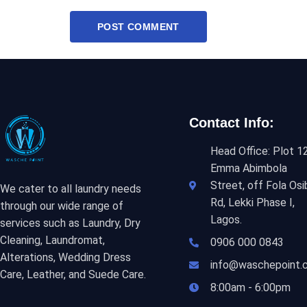
Contact Info:
Head Office: Plot 12
Emma Abimbola
Street, off Fola Osi
We cater to all laundry needs
Rd, Lekki Phase I,
through our wide range of
Lagos.
services such as Laundry, Dry
Cleaning, Laundromat,
0906 000 0843
Alterations, Wedding Dress
info@waschepoint.
Care, Leather, and Suede Care.
8:00am - 6:00pm