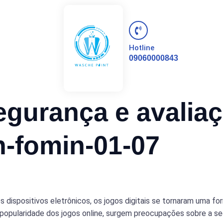
Hotline
09060000843
gurança e avaliaç
n-fomin-01-07
s dispositivos eletrônicos, os jogos digitais se tornaram uma
popularidade dos jogos online, surgem preocupações sobre a seg