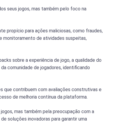
dos seus jogos, mas também pelo foco na
te propício para ações maliciosas, como fraudes,
 monitoramento de atividades suspeitas,
acks sobre a experiência de jogo, a qualidade do
 da comunidade de jogadores, identificando
es que contribuem com avaliações construtivas e
ocesso de melhoria contínua da plataforma.
s jogos, mas também pela preocupação com a
de soluções inovadoras para garantir uma