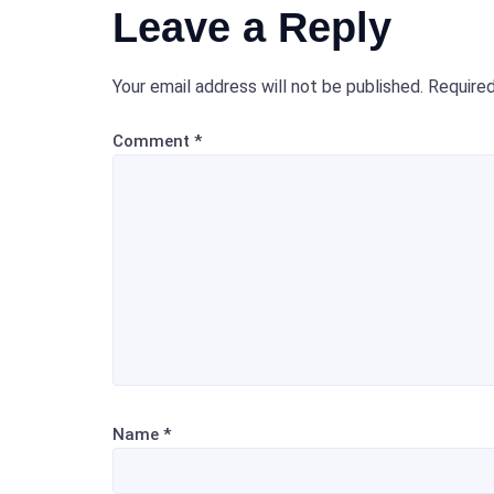
Leave a Reply
Your email address will not be published.
Required
Comment
*
Name
*