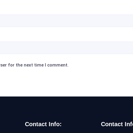
ser for the next time I comment.
Contact Info:
Contact Inf