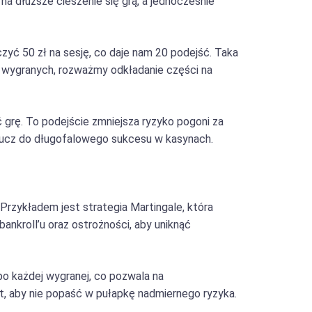
na dłuższe cieszenie się grą, a jednocześnie
yć 50 zł na sesję, co daje nam 20 podejść. Taka
u wygranych, rozważmy odkładanie części na
yć grę. To podejście zmniejsza ryzyko pogoni za
klucz do długofalowego sukcesu w kasynach.
rzykładem jest strategia Martingale, która
nkroll’u oraz ostrożności, aby uniknąć
 po każdej wygranej, co pozwala na
t, aby nie popaść w pułapkę nadmiernego ryzyka.