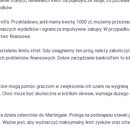
lenie stałych, niewielkich kwot na pojedyncze sesje, co pozwala 
rodków.
ll’a. Przykładowo, jeśli mamy kwotę 1000 zł, możemy przeznacz
mi naszych wydatków i ogranicza impulsywne zakupy. W przypadk
stwo finansowe.
 ustaleniu limitu strat. Gdy osiągniemy ten próg, należy zakończ
ych problemów finansowych. Dobre zarządzanie bankroll’em to 
tóre mogą pomóc graczom w zwiększeniu ich szans na wygraną. P
j. Choć może być skuteczna w krótkim okresie, wymaga dużego ba
tóra działa odwrotnie do Martingale. Polega na podwajaniu stawki
. Ważne jest, aby wyznaczyć maksymalny limit zysków oraz stra