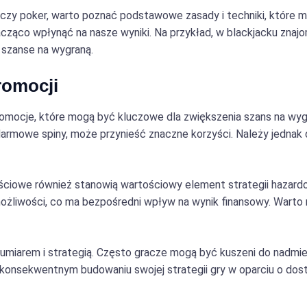
k czy poker, warto poznać podstawowe zasady i techniki, które
nacząco wpłynąć na nasze wyniki. Na przykład, w blackjacku zn
szanse na wygraną.
romocji
promocje, które mogą być kluczowe dla zwiększenia szans na wy
darmowe spiny, może przynieść znaczne korzyści. Należy jednak 
nościowe również stanowią wartościowy element strategii hazar
żliwości, co ma bezpośredni wpływ na wynik finansowy. Warto r
z umiarem i strategią. Często gracze mogą być kuszeni do nadmi
 konsekwentnym budowaniu swojej strategii gry w oparciu o do