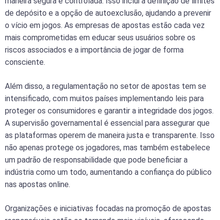
maneira segura e controlada. Isso inclui a definição de limites
de depósito e a opção de autoexclusão, ajudando a prevenir
o vício em jogos. As empresas de apostas estão cada vez
mais comprometidas em educar seus usuários sobre os
riscos associados e a importância de jogar de forma
consciente.
Além disso, a regulamentação no setor de apostas tem se
intensificado, com muitos países implementando leis para
proteger os consumidores e garantir a integridade dos jogos.
A supervisão governamental é essencial para assegurar que
as plataformas operem de maneira justa e transparente. Isso
não apenas protege os jogadores, mas também estabelece
um padrão de responsabilidade que pode beneficiar a
indústria como um todo, aumentando a confiança do público
nas apostas online.
Organizações e iniciativas focadas na promoção de apostas