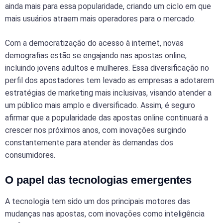
ainda mais para essa popularidade, criando um ciclo em que
mais usuários atraem mais operadores para o mercado.
Com a democratização do acesso à internet, novas
demografias estão se engajando nas apostas online,
incluindo jovens adultos e mulheres. Essa diversificação no
perfil dos apostadores tem levado as empresas a adotarem
estratégias de marketing mais inclusivas, visando atender a
um público mais amplo e diversificado. Assim, é seguro
afirmar que a popularidade das apostas online continuará a
crescer nos próximos anos, com inovações surgindo
constantemente para atender às demandas dos
consumidores.
O papel das tecnologias emergentes
A tecnologia tem sido um dos principais motores das
mudanças nas apostas, com inovações como inteligência