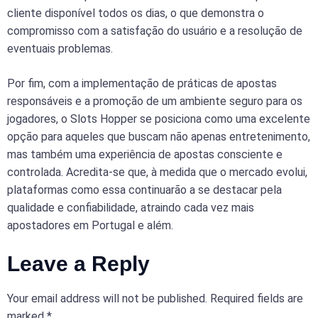
cliente disponível todos os dias, o que demonstra o
compromisso com a satisfação do usuário e a resolução de
eventuais problemas.
Por fim, com a implementação de práticas de apostas
responsáveis e a promoção de um ambiente seguro para os
jogadores, o Slots Hopper se posiciona como uma excelente
opção para aqueles que buscam não apenas entretenimento,
mas também uma experiência de apostas consciente e
controlada. Acredita-se que, à medida que o mercado evolui,
plataformas como essa continuarão a se destacar pela
qualidade e confiabilidade, atraindo cada vez mais
apostadores em Portugal e além.
Leave a Reply
Your email address will not be published.
Required fields are
marked
*