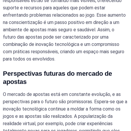
responsáveis estão se tornando mais visíveis, oferecendo
suporte e recursos para aqueles que podem estar
enfrentando problemas relacionados ao jogo. Esse aumento
na conscientização é um passo positivo em direção a um
ambiente de apostas mais seguro e saudável. Assim, o
futuro das apostas pode ser caracterizado por uma
combinação de inovação tecnológica e um compromisso
com práticas responsáveis, criando um espaço mais seguro
para todos os envolvidos.
Perspectivas futuras do mercado de
apostas
O mercado de apostas está em constante evolução, e as
perspectivas para o futuro são promissoras. Espera-se que a
inovação tecnológica continue a moldar a forma como os
jogos e as apostas são realizados. A popularização da
realidade virtual, por exemplo, pode criar experiências
totalmente novas para os jogadores, permitindo que eles