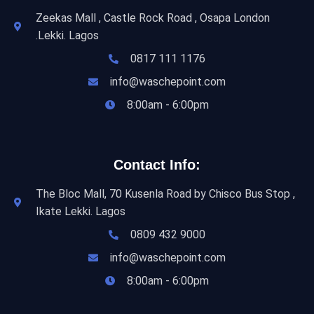
Zeekas Mall , Castle Rock Road , Osapa London
.Lekki. Lagos
0817 111 1176
info@waschepoint.com
8:00am - 6:00pm
Contact Info:
The Bloc Mall, 70 Kusenla Road by Chisco Bus Stop ,
Ikate Lekki. Lagos
0809 432 9000
info@waschepoint.com
8:00am - 6:00pm