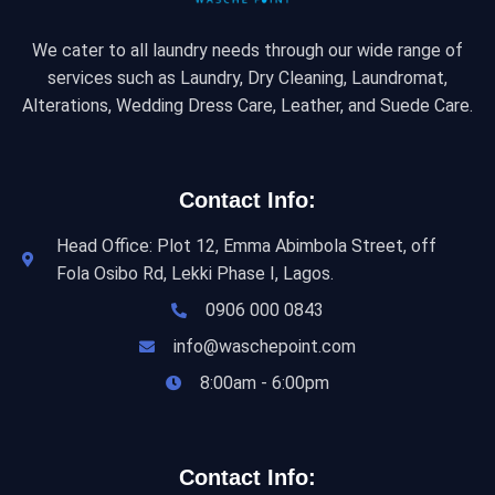
We cater to all laundry needs through our wide range of
services such as Laundry, Dry Cleaning, Laundromat,
Alterations, Wedding Dress Care, Leather, and Suede Care.
Contact Info:
Head Office: Plot 12, Emma Abimbola Street, off
Fola Osibo Rd, Lekki Phase I, Lagos.
0906 000 0843
info@waschepoint.com
8:00am - 6:00pm
Contact Info: