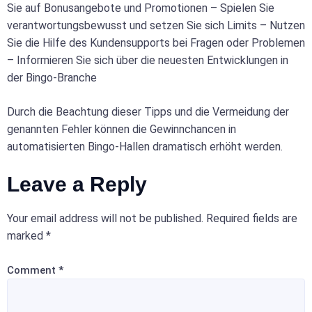
Sie auf Bonusangebote und Promotionen – Spielen Sie
verantwortungsbewusst und setzen Sie sich Limits – Nutzen
Sie die Hilfe des Kundensupports bei Fragen oder Problemen
– Informieren Sie sich über die neuesten Entwicklungen in
der Bingo-Branche
Durch die Beachtung dieser Tipps und die Vermeidung der
genannten Fehler können die Gewinnchancen in
automatisierten Bingo-Hallen dramatisch erhöht werden.
Leave a Reply
Your email address will not be published.
Required fields are
marked
*
Comment
*