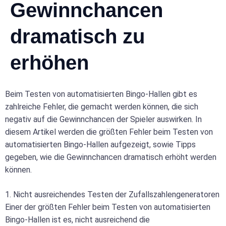
Gewinnchancen
dramatisch zu
erhöhen
Beim Testen von automatisierten Bingo-Hallen gibt es
zahlreiche Fehler, die gemacht werden können, die sich
negativ auf die Gewinnchancen der Spieler auswirken. In
diesem Artikel werden die größten Fehler beim Testen von
automatisierten Bingo-Hallen aufgezeigt, sowie Tipps
gegeben, wie die Gewinnchancen dramatisch erhöht werden
können.
1. Nicht ausreichendes Testen der Zufallszahlengeneratoren
Einer der größten Fehler beim Testen von automatisierten
Bingo-Hallen ist es, nicht ausreichend die