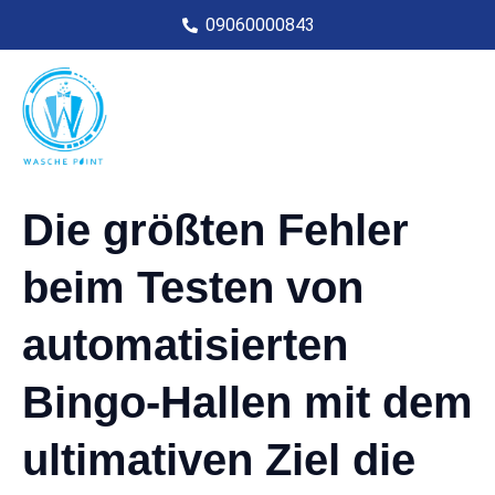
09060000843
Die größten Fehler
beim Testen von
automatisierten
Bingo-Hallen mit dem
ultimativen Ziel die