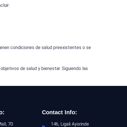
luir:
ienen condiciones de salud preexistentes o se
objetivos de salud y bienestar. Siguiendo las
o:
Contact Info:
all, 70
146, Ligali Ayorinde