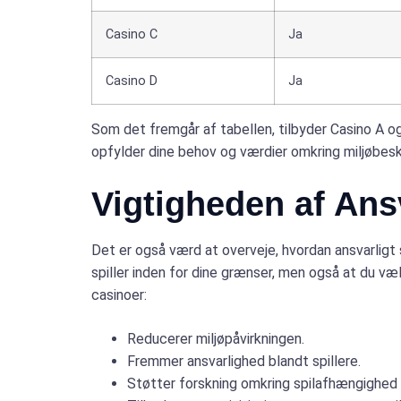
Casino C
Ja
Casino D
Ja
Som det fremgår af tabellen, tilbyder Casino A o
opfylder dine behov og værdier omkring miljøbesk
Vigtigheden af Ansva
Det er også værd at overveje, hvordan ansvarligt s
spiller inden for dine grænser, men også at du væ
casinoer:
Reducerer miljøpåvirkningen.
Fremmer ansvarlighed blandt spillere.
Støtter forskning omkring spilafhængighed 