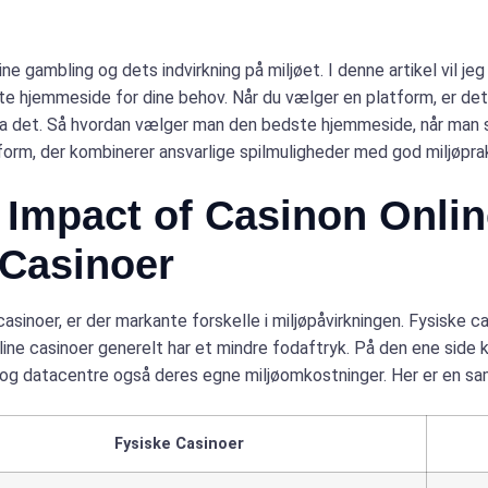
ne gambling og dets indvirkning på miljøet. I denne artikel vil je
e hjemmeside for dine behov. Når du vælger en platform, er det
fra det. Så hvordan vælger man den bedste hjemmeside, når man
form, der kombinerer ansvarlige spilmuligheder med god miljøprak
 Impact of Casinon Onli
 Casinoer
asinoer, er der markante forskelle i miljøpåvirkningen. Fysiske c
nline casinoer generelt har et mindre fodaftryk. På den ene side
og datacentre også deres egne miljøomkostninger. Her er en sam
Fysiske Casinoer