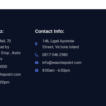
o:
Contact Info:
all, 70
146, Ligali Ayorinde
ad by
Street, Victoria Island
 Stop , Ikate
0817 946 2980
os
info@waschepoint.com
9000
8:00am - 6:00pm
hepoint.com
6:00pm