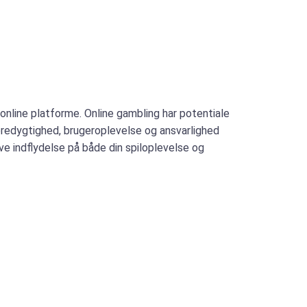
 online platforme. Online gambling har potentiale
bæredygtighed, brugeroplevelse og ansvarlighed
ve indflydelse på både din spiloplevelse og