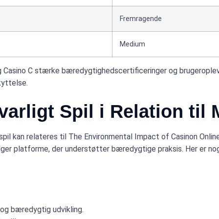
Fremragende
Medium
g Casino C stærke bæredygtighedscertificeringer og brugeroplev
yttelse.
rligt Spil i Relation til 
pil kan relateres til The Environmental Impact of Casinon Online
lger platforme, der understøtter bæredygtige praksis. Her er nog
og bæredygtig udvikling.