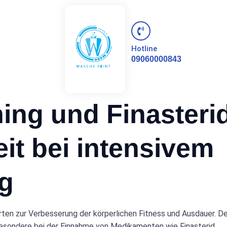
Hotline
09060000843
ng und Finasteri
t bei intensivem
ng
ten zur Verbesserung der körperlichen Fitness und Ausdauer. D
besondere bei der Einnahme von Medikamenten wie Finasterid.