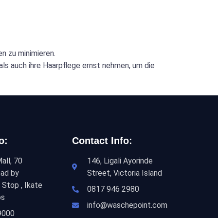
n zu minimieren.
ls auch ihre Haarpflege ernst nehmen, um die
o:
Contact Info:
all, 70
146, Ligali Ayorinde
ad by
Street, Victoria Island
 Stop , Ikate
0817 946 2980
os
info@waschepoint.com
9000