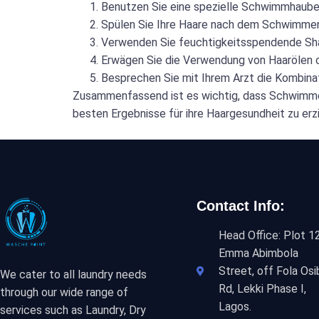
Benutzen Sie eine spezielle Schwimmhaube,
Spülen Sie Ihre Haare nach dem Schwimmen 
Verwenden Sie feuchtigkeitsspendende Sham
Erwägen Sie die Verwendung von Haarölen o
Besprechen Sie mit Ihrem Arzt die Kombina
Zusammenfassend ist es wichtig, dass Schwimmer,
besten Ergebnisse für ihre Haargesundheit zu erzi
Contact Info:
Head Office: Plot 12
Emma Abimbola
Street, off Fola Osi
We cater to all laundry needs
Rd, Lekki Phase I,
through our wide range of
Lagos.
services such as Laundry, Dry