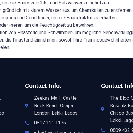
 um die Haare vor Chlor und Salzwasser zu schützen.
gründlich mit klarem Wasser aus, um Chemikalien zu entfernen.
poos und Conditioner, um die Haarstruktur zu erhalten.
der -seren, um die Feuchtigkeit zu bewahren.
tion von Finasterid und Schwimmen, um mögliche Nebenwirkunge
 die Finasterid einnehmen, sowohl ihre Trainingsgewohnheiten a
elen.
Contact Info:
Contact Inf
,
Zeekas Mall , Castle
The Bloc M
Rock Road , Osapa
Kusenla Ro
bo
London .Lekki. Lagos
Chisco Bus
Lekki. Lag
0817 111 1176
0809 432 
info@waschepoint.com