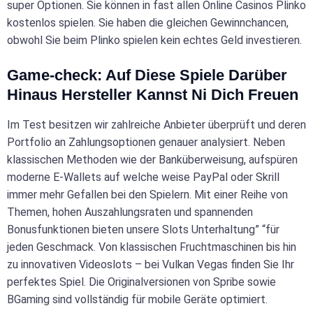
super Optionen. Sie können in fast allen Online Casinos Plinko
kostenlos spielen. Sie haben die gleichen Gewinnchancen,
obwohl Sie beim Plinko spielen kein echtes Geld investieren.
Game-check: Auf Diese Spiele Darüber
Hinaus Hersteller Kannst Ni Dich Freuen
Im Test besitzen wir zahlreiche Anbieter überprüft und deren
Portfolio an Zahlungsoptionen genauer analysiert. Neben
klassischen Methoden wie der Banküberweisung, aufspüren
moderne E-Wallets auf welche weise PayPal oder Skrill
immer mehr Gefallen bei den Spielern. Mit einer Reihe von
Themen, hohen Auszahlungsraten und spannenden
Bonusfunktionen bieten unsere Slots Unterhaltung” “für
jeden Geschmack. Von klassischen Fruchtmaschinen bis hin
zu innovativen Videoslots – bei Vulkan Vegas finden Sie Ihr
perfektes Spiel. Die Originalversionen von Spribe sowie
BGaming sind vollständig für mobile Geräte optimiert.