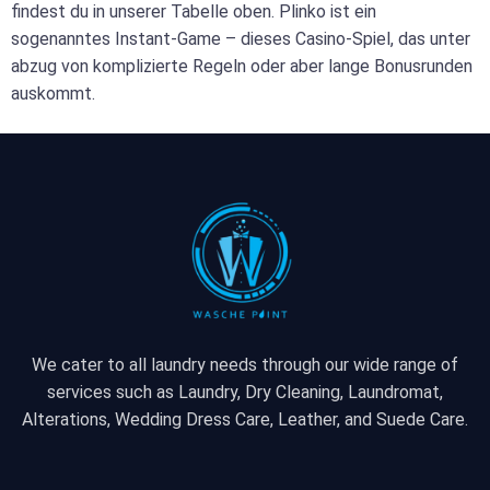
findest du in unserer Tabelle oben. Plinko ist ein
sogenanntes Instant-Game – dieses Casino-Spiel, das unter
abzug von komplizierte Regeln oder aber lange Bonusrunden
auskommt.
We cater to all laundry needs through our wide range of
services such as Laundry, Dry Cleaning, Laundromat,
Alterations, Wedding Dress Care, Leather, and Suede Care.