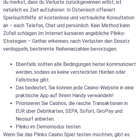
du merkst, dass du Verluste zurückgewinnen willst, ist
natürlich es Zeit aufzuhören. In Österreich offeriert
Spielsuchthilfe. at kostenlose und vertrauliche Konsultation
an – each Telefon, Chat und persönlich. Kein Method kann
Zufall schlagen Im Internet kursieren angebliche Plinko-
Strategien – Gather erkennen, nach Verlusten den Einsatz
verdoppeln, bestimmte Reihenanzahlen bevorzugen.
Ebenfalls sollten alle Bedingungen heiter kommuniziert
werden, sodass es keine versteckten Hürden oder
Fallstricke gibt.
Das bedeutet, Sie können jede Casino-Website in eine
praktische App auf Ihrem Handy verwandeln!
Priorisieren Sie Casinos, die rasche Transaktionen in
EUR über Debitkarten, SEPA, Sofort, GiroPay und
Neosurf anbieten.
Plinko im Demomodus testen
Wenn Sie das Plinko Casino Spiel testen möchten, gibt es