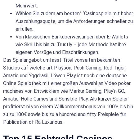
Mehrwert.
Wählen Sie zudem am besten” “Casinospiele mit hoher
Auszahlungsquote, um die Anforderungen schneller zu
erfüllen.
Von klassischen Banküberweisungen über E-Wallets
wie Skrill bis hin zu Trustly – jede Methode hat ihre
eigenen Vorzüge und Einschränkungen.
Das Spielangebot umfasst Titel vonseiten bekannten
Studios auf welche art Playson, Push Gaming, Red Tiger,
Amatic und Yggdrasil. Löwen Play ist noch eine deutsche
Online Spielothek mit einer großen Auswahl an Video poker
machines von Entwicklern wie Merkur Gaming, Play’n GO,
Amatic, Hölle Games und Sensible Play. Als kurzer Spieler
profitierst ni von einem Willkommensbonus von 100% bis hin
zu zu 100€ sowie bis zu a hundred and fifty Freispiele für
Publication of Ra Luxurious.
Top 15 Echtgeld Casinos