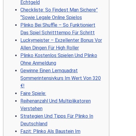
Echtgeld
Checkliste: So Findest Man Sichere”
“Sowie Legale Online Spielos
Plinko Bei Shuffle – So Funktioniert
Das Spiel Schritttempo Für Schritt
Luckymeister – Exzellenter Bonus Vor
Allen Dingen Für High Roller
Plinko Kostenlos Spielen Und Plinko
Ohne Anmeldung
Gewinne Einen Lernquadrat
Sommerintensivkurs Im Wert Von 320
€!
Faire Spiele:
Reihenanzahl Und Multiplikatoren
Verstehen
Strategien Und Tipps Für Plinko In
Deutschland
Fazit: Plinko Als Baustein Im