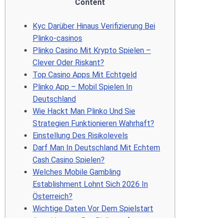
Content
Kyc Darüber Hinaus Verifizierung Bei
Plinko-casinos
Plinko Casino Mit Krypto Spielen –
Clever Oder Riskant?
Top Casino Apps Mit Echtgeld
Plinko App – Mobil Spielen In
Deutschland
Wie Hackt Man Plinko Und Sie
Strategien Funktionieren Wahrhaft?
Einstellung Des Risikolevels
Darf Man In Deutschland Mit Echtem
Cash Casino Spielen?
Welches Mobile Gambling
Establishment Lohnt Sich 2026 In
Österreich?
Wichtige Daten Vor Dem Spielstart