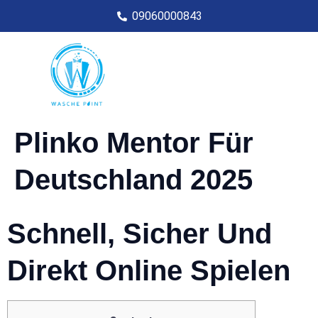
09060000843
Plinko Mentor Für
Deutschland 2025
Schnell, Sicher Und
Direkt Online Spielen