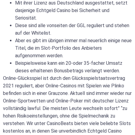
Mit ihrer Lizenz aus Deutschland ausgestattet, setzt
dasjenige Echtgeld Casino bei Sicherheit und
Seriosität.
Diese sind alle vonseiten der GGL reguliert und stehen
auf der Whitelist.
Aber es gibt im übrigen immer mal neuerlich einige neue
Titel, die im Slot-Portfolio des Anbieters
aufgenommen werden.
Beispielsweise kann ein 20-oder 35-facher Umsatz
dieses erhaltenen Bonusbetrags verlangt werden.
Online-Glücksspiel ist durch den Glücksspielstaatsvertrag
2021 reguliert, aber Online-Casinos mit Spielen wie Plinko
befinden sich in einer Grauzone. Aktuell sind immer wieder nur
Online-Sportwetten und Online-Poker mit deutscher Lizenz
vollständig lawful. Die meisten Leute wechseln sofort” “zu
hohen Risikoeinstellungen, ohne die Spielmechanik zu
verstehen. Wir unter CasinoBeats bieten viele beliebte Slots
kostenlos an, in denen Sie unverbindlich Echtgeld Casino