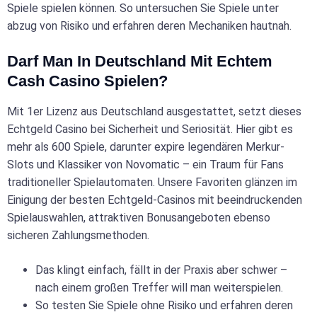
Spiele spielen können. So untersuchen Sie Spiele unter
abzug von Risiko und erfahren deren Mechaniken hautnah.
Darf Man In Deutschland Mit Echtem
Cash Casino Spielen?
Mit 1er Lizenz aus Deutschland ausgestattet, setzt dieses
Echtgeld Casino bei Sicherheit und Seriosität. Hier gibt es
mehr als 600 Spiele, darunter expire legendären Merkur-
Slots und Klassiker von Novomatic – ein Traum für Fans
traditioneller Spielautomaten. Unsere Favoriten glänzen im
Einigung der besten Echtgeld-Casinos mit beeindruckenden
Spielauswahlen, attraktiven Bonusangeboten ebenso
sicheren Zahlungsmethoden.
Das klingt einfach, fällt in der Praxis aber schwer –
nach einem großen Treffer will man weiterspielen.
So testen Sie Spiele ohne Risiko und erfahren deren