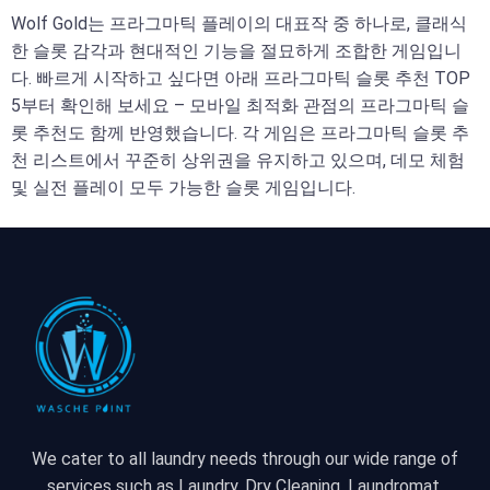
Wolf Gold는 프라그마틱 플레이의 대표작 중 하나로, 클래식
한 슬롯 감각과 현대적인 기능을 절묘하게 조합한 게임입니
다. 빠르게 시작하고 싶다면 아래 프라그마틱 슬롯 추천 TOP
5부터 확인해 보세요 – 모바일 최적화 관점의 프라그마틱 슬
롯 추천도 함께 반영했습니다. 각 게임은 프라그마틱 슬롯 추
천 리스트에서 꾸준히 상위권을 유지하고 있으며, 데모 체험
및 실전 플레이 모두 가능한 슬롯 게임입니다.
We cater to all laundry needs through our wide range of
services such as Laundry, Dry Cleaning, Laundromat,