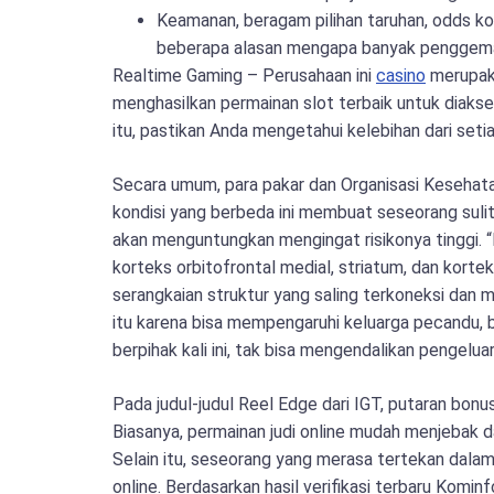
Keamanan, beragam pilihan taruhan, odds ko
beberapa alasan mengapa banyak penggemar
Realtime Gaming – Perusahaan ini
casino
merupakan
menghasilkan permainan slot terbaik untuk diakses
itu, pastikan Anda mengetahui kelebihan dari set
Secara umum, para pakar dan Organisasi Kesehata
kondisi yang berbeda ini membuat seseorang suli
akan menguntungkan mengingat risikonya tinggi. “
korteks orbitofrontal medial, striatum, dan kortek
serangkaian struktur yang saling terkoneksi dan
itu karena bisa mempengaruhi keluarga pecandu, 
berpihak kali ini, tak bisa mengendalikan pengelu
Pada judul-judul Reel Edge dari IGT, putaran bon
Biasanya, permainan judi online mudah menjebak 
Selain itu, seseorang yang merasa tertekan dalam 
online. Berdasarkan hasil verifikasi terbaru Komi