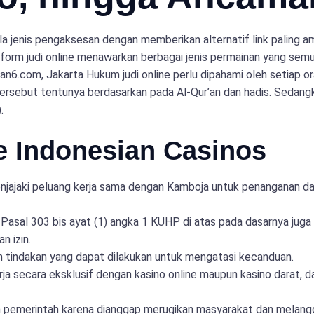
a jenis pengaksesan dengan memberikan alternatif link paling
form judi online menawarkan berbagai jenis permainan yang semu
n6.com, Jakarta Hukum judi online perlu dipahami oleh setiap 
rsebut tentunya berdasarkan pada Al-Qur’an dan hadis. Sedangka
.
e Indonesian Casinos
enjajaki peluang kerja sama dengan Kamboja untuk penanganan d
 Pasal 303 bis ayat (1) angka 1 KUHP di atas pada dasarnya j
n izin.
an tindakan yang dapat dilakukan untuk mengatasi kecanduan.
a secara eksklusif dengan kasino online maupun kasino darat, 
oleh pemerintah karena dianggap merugikan masyarakat dan melan