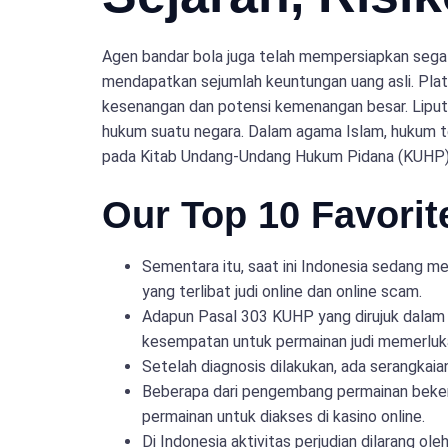
Agen bandar bola juga telah mempersiapkan segal
mendapatkan sejumlah keuntungan uang asli. Plat
kesenangan dan potensi kemenangan besar. Liputa
hukum suatu negara. Dalam agama Islam, hukum te
pada Kitab Undang-Undang Hukum Pidana (KUHP)
Our Top 10 Favorit
Sementara itu, saat ini Indonesia sedang m
yang terlibat judi online dan online scam.
Adapun Pasal 303 KUHP yang dirujuk dalam
kesempatan untuk permainan judi memerluka
Setelah diagnosis dilakukan, ada serangkai
Beberapa dari pengembang permainan bekerj
permainan untuk diakses di kasino online.
Di Indonesia aktivitas perjudian dilarang 