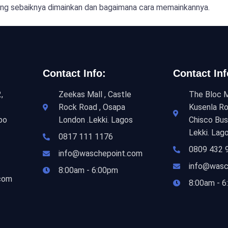
 yang sebaiknya dimainkan dan bagaimana cara memainkannya.
Contact Info:
Contact Inf
,
Zeekas Mall , Castle
The Bloc M
Rock Road , Osapa
Kusenla Ro
bo
London .Lekki. Lagos
Chisco Bus
Lekki. Lag
0817 111 1176
0809 432 
info@waschepoint.com
info@wasc
8:00am - 6:00pm
com
8:00am - 