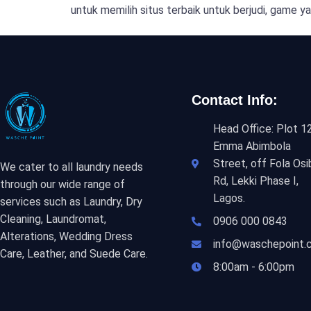
untuk memilih situs terbaik untuk berjudi, game
Contact Info:
Head Office: Plot 12
Emma Abimbola
Street, off Fola Osi
We cater to all laundry needs
Rd, Lekki Phase I,
through our wide range of
Lagos.
services such as Laundry, Dry
Cleaning, Laundromat,
0906 000 0843
Alterations, Wedding Dress
info@waschepoint.
Care, Leather, and Suede Care.
8:00am - 6:00pm