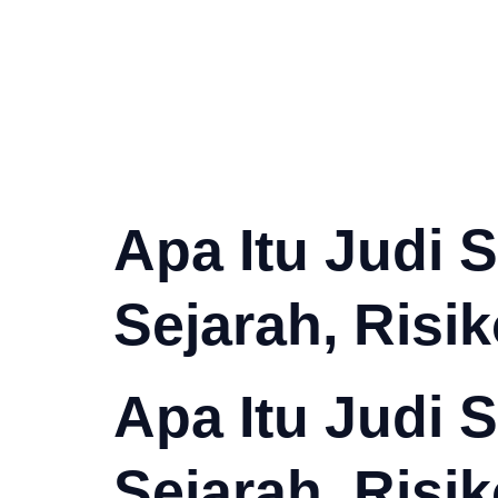
Apa Itu Judi S
Sejarah, Ris
Apa Itu Judi S
Sejarah, Ris