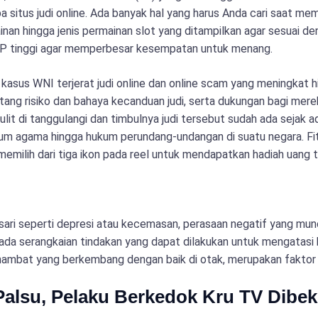
 situs judi online. Ada banyak hal yang harus Anda cari saat memil
an hingga jenis permainan slot yang ditampilkan agar sesuai de
TP tinggi agar memperbesar kesempatan untuk menang.
asus WNI terjerat judi online dan online scam yang meningkat hi
entang risiko dan bahaya kecanduan judi, serta dukungan bagi mer
ulit di tanggulangi dan timbulnya judi tersebut sudah ada sejak 
kum agama hingga hukum perundang-undangan di suatu negara. Fitur
milih dari tiga ikon pada reel untuk mendapatkan hadiah uang t
i seperti depresi atau kecemasan, perasaan negatif yang munc
, ada serangkaian tindakan yang dapat dilakukan untuk mengatasi 
hambat yang berkembang dengan baik di otak, merupakan faktor
alsu, Pelaku Berkedok Kru TV Dibeku