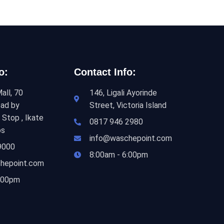
o:
Contact Info:
all, 70
146, Ligali Ayorinde
ad by
Street, Victoria Island
 Stop , Ikate
0817 946 2980
os
info@waschepoint.com
9000
8:00am - 6:00pm
hepoint.com
6:00pm