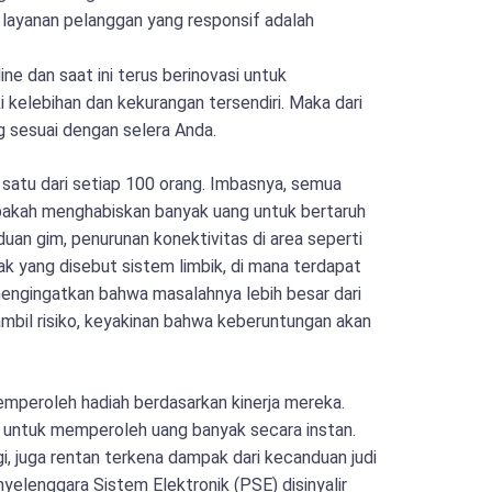
 layanan pelanggan yang responsif adalah
ne dan saat ini terus berinovasi untuk
i kelebihan dan kekurangan tersendiri. Maka dari
g sesuai dengan selera Anda.
satu dari setiap 100 orang. Imbasnya, semua
apakah menghabiskan banyak uang untuk bertaruh
an gim, penurunan konektivitas di area seperti
otak yang disebut sistem limbik, di mana terdapat
mengingatkan bahwa masalahnya lebih besar dari
mbil risiko, keyakinan bahwa keberuntungan akan
emperoleh hadiah berdasarkan kinerja mereka.
i untuk memperoleh uang banyak secara instan.
gi, juga rentan terkena dampak dari kecanduan judi
nyelenggara Sistem Elektronik (PSE) disinyalir