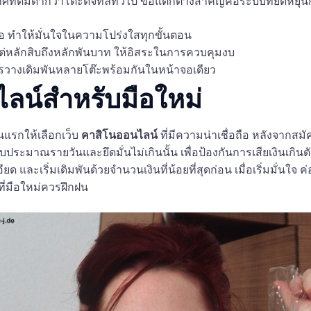
ี่ดื่มด่ำกว่าโต๊ะดิจิทัลทั่วไป ข้อแตกต่างสำคัญคือระบบที่ยืดหยุ่นก
ต่อ ทำให้มั่นใจในความโปร่งใสทุกขั้นตอน
งแต่หลักสิบถึงหลักพันบาท ให้อิสระในการควบคุมงบ
อการวางเดิมพันหลายโต๊ะพร้อมกันในหน้าจอเดียว
นไลน์สำหรับมือใหม่
้นแรกให้เลือกเว็บ
คาสิโนออนไลน์
ที่มีความน่าเชื่อถือ หลังจากสมั
ระมาณรายวันและยึดมั่นไม่เกินนั้น เพื่อป้องกันการเสียเงินเกินต
 และเริ่มเดิมพันด้วยจำนวนเงินที่น้อยที่สุดก่อน เมื่อเริ่มมั่นใจ 
ที่มือใหม่ควรฝึกฝน