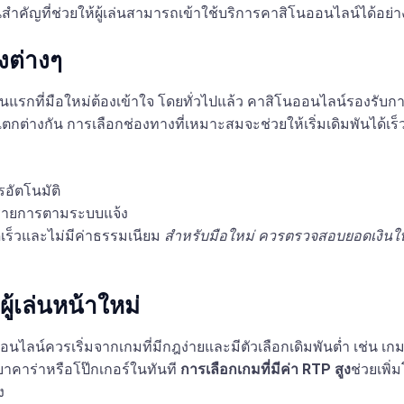
ำคัญที่ช่วยให้ผู้เล่นสามารถเข้าใช้บริการคาสิโนออนไลน์ได้อย่
งต่างๆ
นตอนแรกที่มือใหม่ต้องเข้าใจ โดยทั่วไปแล้ว คาสิโนออนไลน์รองรั
างกัน การเลือกช่องทางที่เหมาะสมจะช่วยให้เริ่มเดิมพันได้เร็วขึ
อัตโนมัติ
ำรายการตามระบบแจ้ง
ดเร็วและไม่มีค่าธรรมเนียม
สำหรับมือใหม่ ควรตรวจสอบยอดเงินในบัญ
ู้เล่นหน้าใหม่
ลน์ควรเริ่มจากเกมที่มีกฎง่ายและมีตัวเลือกเดิมพันต่ำ เช่น เกมสล
างบาคาร่าหรือโป๊กเกอร์ในทันที
การเลือกเกมที่มีค่า RTP สูง
ช่วยเพิ
ง