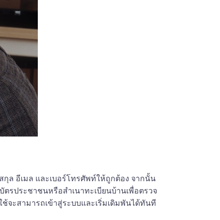
ุล อีเมล และเบอร์โทรศัพท์ให้ถูกต้อง จากนั้น
ายบัตรประชาชนหรือสำเนาทะเบียนบ้านเพื่อตรวจ
ช้จะสามารถเข้าสู่ระบบและเริ่มเดิมพันได้ทันที