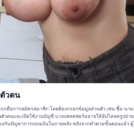
นตัวตน
แรกคือการสมัครสมาชิก โดยต้องกรอกข้อมูลส่วนตัว เช่น ชื่อ-นามสก
นยันตัวตนและเปิดใช้งานบัญชี บางแพลตฟอร์มอาจให้อัปโหลดรูปถ่
ยป้องกันปัญหาการถอนเงินในภายหลัง หลังจากทำตามขั้นตอนแล้ว ผู้ใ