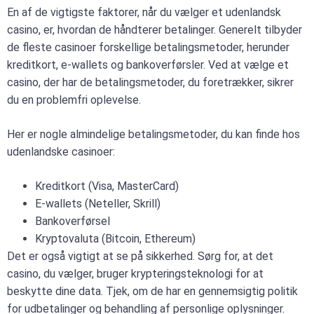
En af de vigtigste faktorer, når du vælger et udenlandsk
casino, er, hvordan de håndterer betalinger. Generelt tilbyder
de fleste casinoer forskellige betalingsmetoder, herunder
kreditkort, e-wallets og bankoverførsler. Ved at vælge et
casino, der har de betalingsmetoder, du foretrækker, sikrer
du en problemfri oplevelse.
Her er nogle almindelige betalingsmetoder, du kan finde hos
udenlandske casinoer:
Kreditkort (Visa, MasterCard)
E-wallets (Neteller, Skrill)
Bankoverførsel
Kryptovaluta (Bitcoin, Ethereum)
Det er også vigtigt at se på sikkerhed. Sørg for, at det
casino, du vælger, bruger krypteringsteknologi for at
beskytte dine data. Tjek, om de har en gennemsigtig politik
for udbetalinger og behandling af personlige oplysninger.