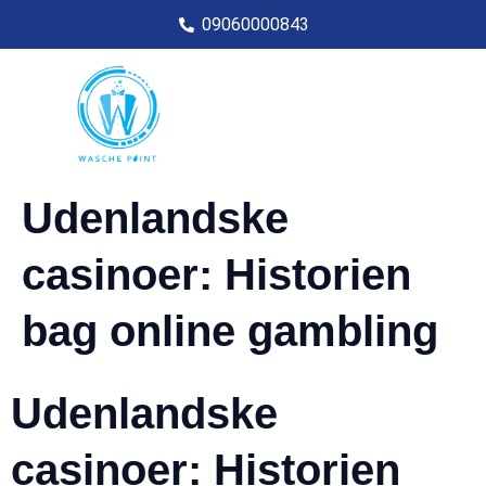
09060000843
Udenlandske
casinoer: Historien
bag online gambling
Udenlandske
casinoer: Historien