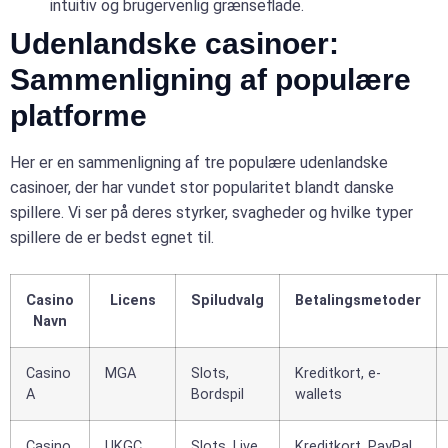
intuitiv og brugervenlig grænseflade.
Udenlandske casinoer:
Sammenligning af populære
platforme
Her er en sammenligning af tre populære udenlandske
casinoer, der har vundet stor popularitet blandt danske
spillere. Vi ser på deres styrker, svagheder og hvilke typer
spillere de er bedst egnet til.
Casino
Licens
Spiludvalg
Betalingsmetoder
Navn
Casino
MGA
Slots,
Kreditkort, e-
A
Bordspil
wallets
Casino
UKGC
Slots, Live
Kreditkort, PayPal