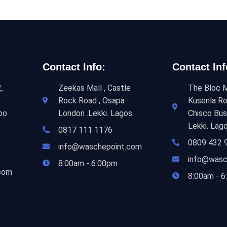
Contact Info:
Contact Inf
,
Zeekas Mall , Castle
The Bloc M
Rock Road , Osapa
Kusenla Ro
bo
London .Lekki. Lagos
Chisco Bus
Lekki. Lag
0817 111 1176
0809 432 
info@waschepoint.com
info@wasc
8:00am - 6:00pm
com
8:00am - 