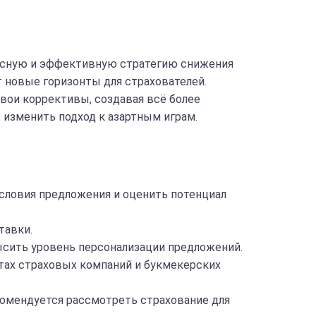
ересную и эффективную стратегию снижения
т новые горизонты для страхователей.
вои коррективы, создавая всё более
о изменить подход к азартным играм.
словия предложения и оценить потенциал
тавки.
ысить уровень персонализации предложений.
ах страховых компаний и букмекерских
комендуется рассмотреть страхование для