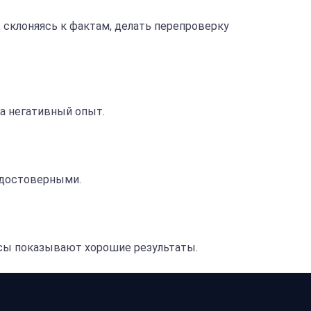
 склоняясь к фактам, делать перепроверку
а негативный опыт.
едостоверными.
осы показывают хорошие результаты.