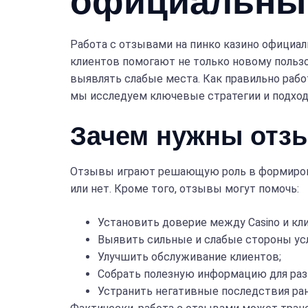
официальны
Работа с отзывами на пинко казино официал
клиентов помогают не только новому польз
выявлять слабые места. Как правильно работ
мы исследуем ключевые стратегии и подход
Зачем нужны отз
Отзывы играют решающую роль в формирова
или нет. Кроме того, отзывы могут помочь:
Установить доверие между Casino и кл
Выявить сильные и слабые стороны усл
Улучшить обслуживание клиентов;
Собрать полезную информацию для раз
Устранить негативные последствия ра