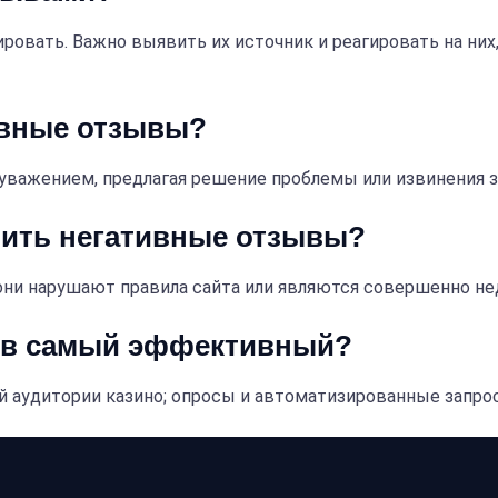
вать. Важно выявить их источник и реагировать на них,
ивные отзывы?
уважением, предлагая решение проблемы или извинения з
лить негативные отзывы?
 они нарушают правила сайта или являются совершенно н
вов самый эффективный?
 аудитории казино; опросы и автоматизированные запр