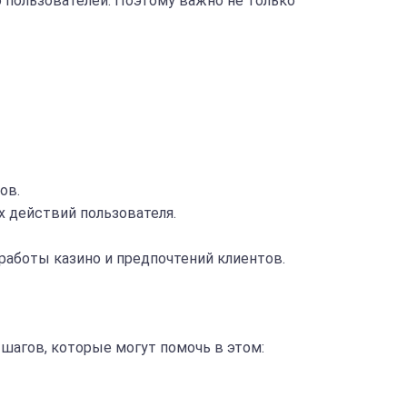
 пользователей. Поэтому важно не только
ов.
 действий пользователя.
аботы казино и предпочтений клиентов.
шагов, которые могут помочь в этом: