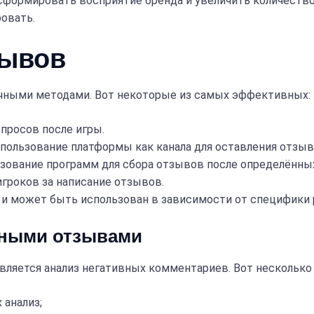
сформировать восприятие бренда и увеличить количество
ровать.
зывов
чными методами. Вот некоторые из самых эффективных:
просов после игры.
пользование платформы как канала для оставления отзыв
зование программ для сбора отзывов после определённых
гроков за написание отзывов.
и может быть использован в зависимости от специфики р
ивными отзывами
ляется анализ негативных комментариев. Вот несколько 
 анализ;