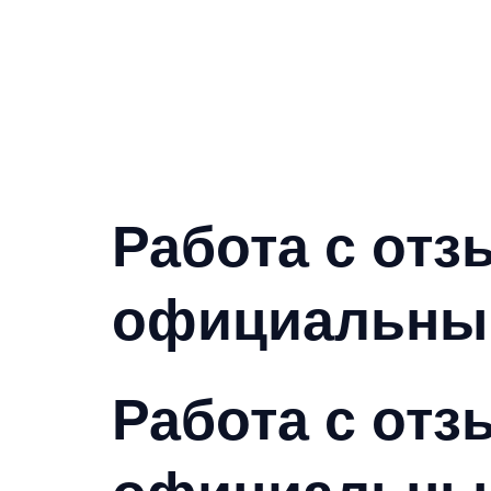
Работа с отз
официальны
Работа с отз