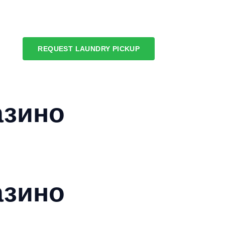
REQUEST LAUNDRY PICKUP
азино
азино