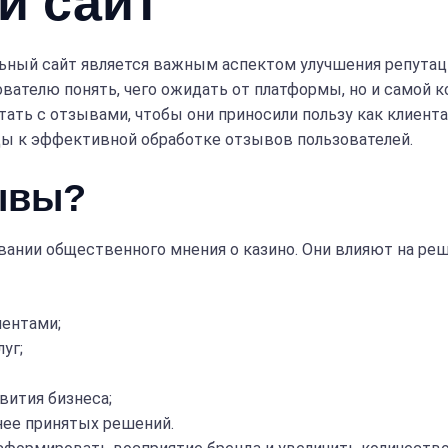
й сайт
ьный сайт является важным аспектом улучшения репутаци
ователю понять, чего ожидать от платформы, но и самой
ать с отзывами, чтобы они приносили пользу как клиента
ы к эффективной обработке отзывов пользователей.
ывы?
нии общественного мнения о казино. Они влияют на реш
иентами;
уг;
вития бизнеса;
нее принятых решений.