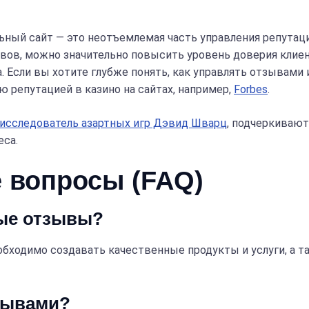
ьный сайт — это неотъемлемая часть управления репутаци
ов, можно значительно повысить уровень доверия клиент
Если вы хотите глубже понять, как управлять отзывами и 
ю репутацией в казино на сайтах, например,
Forbes
.
исследователь азартных игр Дэвид Шварц
, подчеркиваю
еса.
 вопросы (FAQ)
ые отзывы?
бходимо создавать качественные продукты и услуги, а т
зывами?