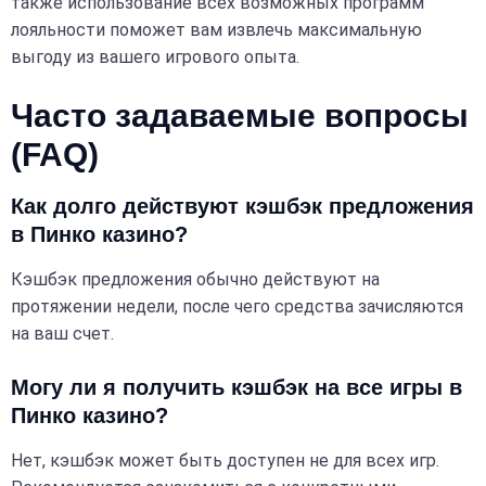
также использование всех возможных программ
лояльности поможет вам извлечь максимальную
выгоду из вашего игрового опыта.
Часто задаваемые вопросы
(FAQ)
Как долго действуют кэшбэк предложения
в Пинко казино?
Кэшбэк предложения обычно действуют на
протяжении недели, после чего средства зачисляются
на ваш счет.
Могу ли я получить кэшбэк на все игры в
Пинко казино?
Нет, кэшбэк может быть доступен не для всех игр.