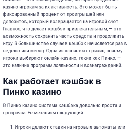
казино игрокам за их активность. Это может быть
фиксированный процент от проигрышей или
депозитов, который возвращается на игровой счет.
Главное, что делает кэшбэк привлекательным, — это
возможность сохранить часть средств и продолжить
игру. В большинстве случаев кэшбэк начисляется раз в
неделю или месяц. Одна из ключевых причин, почему
игроки выбирают онлайн-казино, такие как Пинко, —
это наличие программ лояльности и вознаграждений.
Как работает кэшбэк в
Пинко казино
В Пинко казино система кэшбэка довольно проста и
прозрачна. Ее механизм следующий:
Игроки делают ставки на игровые автоматы или