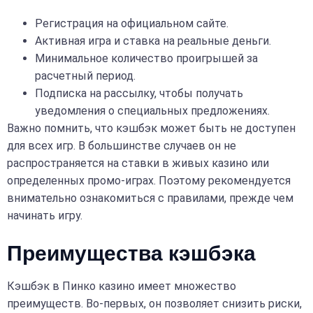
Регистрация на официальном сайте.
Активная игра и ставка на реальные деньги.
Минимальное количество проигрышей за
расчетный период.
Подписка на рассылку, чтобы получать
уведомления о специальных предложениях.
Важно помнить, что кэшбэк может быть не доступен
для всех игр. В большинстве случаев он не
распространяется на ставки в живых казино или
определенных промо-играх. Поэтому рекомендуется
внимательно ознакомиться с правилами, прежде чем
начинать игру.
Преимущества кэшбэка
Кэшбэк в Пинко казино имеет множество
преимуществ. Во-первых, он позволяет снизить риски,