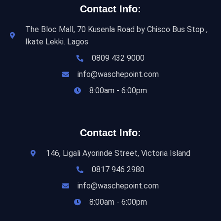
Contact Info:
The Bloc Mall, 70 Kusenla Road by Chisco Bus Stop ,
Ikate Lekki. Lagos
0809 432 9000
info@waschepoint.com
8:00am - 6:00pm
Contact Info:
146, Ligali Ayorinde Street, Victoria Island
0817 946 2980
info@waschepoint.com
8:00am - 6:00pm