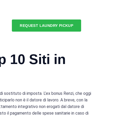
REQUEST LAUNDRY PICKUP
 10 Siti in
 di sostituto di imposta. L’ex bonus Renzi, che oggi
iparlo non è il datore di lavoro. A breve, con la
ttamento integrativo non erogati dal datore di
visto il pagamento delle spese sanitarie in caso di