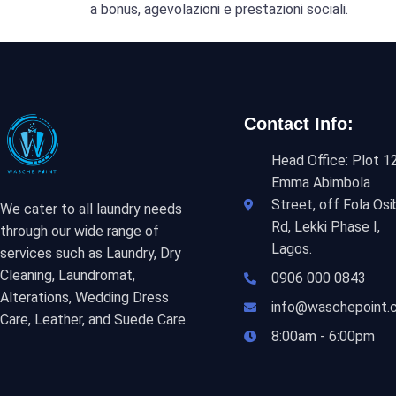
a bonus, agevolazioni e prestazioni sociali.
Contact Info:
Head Office: Plot 12
Emma Abimbola
Street, off Fola Osi
We cater to all laundry needs
Rd, Lekki Phase I,
through our wide range of
Lagos.
services such as Laundry, Dry
Cleaning, Laundromat,
0906 000 0843
Alterations, Wedding Dress
info@waschepoint.
Care, Leather, and Suede Care.
8:00am - 6:00pm