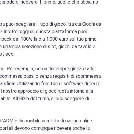
 periodo di ricovero. Il primo, quello che abbiamo
a puoi scegliere il tipo di gioco, tra cui Giochi da
. Inoltre, oggi su questa piattaforma puoi
hback del 100% fino a 1.000 euro sul tuo primo
un’ampia selezione di slot, giochi da tavolo e
lot ecc.
brand. Per esempio, cerca di sempre giocare alle
 scommessa bassi o senza requisiti di scommessa.
tua sfida! Utilizzando fornitori di software di terze
del nostro approccio al gioco ruota intorno alla
le. All’inizio del turno, si può scegliere di
ll’ADM è disponibile una lista di casino online
ti portali devono comunque ricevere anche la