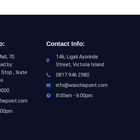
o:
Contact Info:
all, 70
146, Ligali Ayorinde
ad by
Street, Victoria Island
 Stop , Ikate
0817 946 2980
os
info@waschepoint.com
9000
8:00am - 6:00pm
hepoint.com
6:00pm