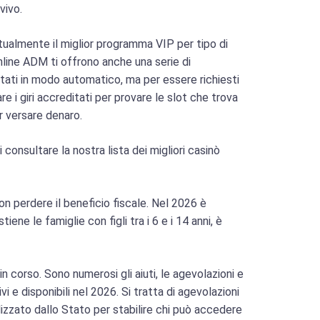
vivo.
Attualmente il miglior programma VIP per tipo di
 online ADM ti offrono anche una serie di
tati in modo automatico, ma per essere richiesti
e i giri accreditati per provare le slot che trova
r versare denaro.
consultare la nostra lista dei migliori casinò
on perdere il beneficio fiscale. Nel 2026 è
ene le famiglie con figli tra i 6 e i 14 anni, è
in corso. Sono numerosi gli aiuti, le agevolazioni e
vi e disponibili nel 2026. Si tratta di agevolazioni
lizzato dallo Stato per stabilire chi può accedere