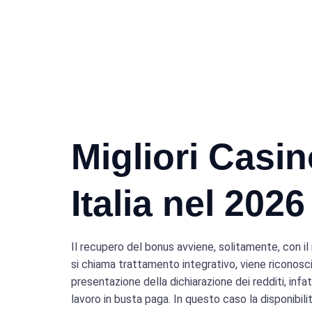
Migliori Casi
Italia nel 2026
Il recupero del bonus avviene, solitamente, con il 
si chiama trattamento integrativo, viene riconosci
presentazione della dichiarazione dei redditi, infa
lavoro in busta paga. In questo caso la disponibilit