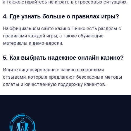
а также старайтесь не играть в стрессовых ситуациях.
4. Где узнать больше о правилах игры?
На официальном сайте казино Пинко есть разделы с
правилами каждой игры, а также обучающие
материалы и демо-версии.
5. Как выбрать надежное онлайн казино?
Ищите лицензированные казино с хорошими
отзывами, которые предлагают безопасные методы
оплаты и качественную поддержку клиентов.