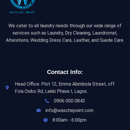
We cater to all laundry needs through our wide range of
services such as Laundry, Dry Cleaning, Laundromat,
Alterations, Wedding Dress Care, Leather, and Suede Care.
Contact Info:
Head Office: Plot 12, Emma Abimbola Street, off
Fola Osibo Rd, Lekki Phase I, Lagos.
0906 000 0843
info@waschepoint.com
8:00am - 6:00pm