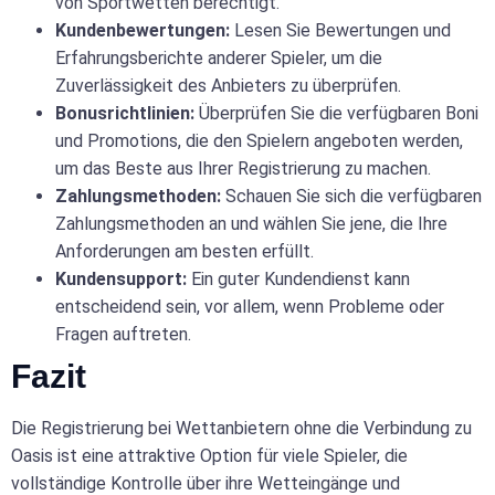
von Sportwetten berechtigt.
Kundenbewertungen:
Lesen Sie Bewertungen und
Erfahrungsberichte anderer Spieler, um die
Zuverlässigkeit des Anbieters zu überprüfen.
Bonusrichtlinien:
Überprüfen Sie die verfügbaren Boni
und Promotions, die den Spielern angeboten werden,
um das Beste aus Ihrer Registrierung zu machen.
Zahlungsmethoden:
Schauen Sie sich die verfügbaren
Zahlungsmethoden an und wählen Sie jene, die Ihre
Anforderungen am besten erfüllt.
Kundensupport:
Ein guter Kundendienst kann
entscheidend sein, vor allem, wenn Probleme oder
Fragen auftreten.
Fazit
Die Registrierung bei Wettanbietern ohne die Verbindung zu
Oasis ist eine attraktive Option für viele Spieler, die
vollständige Kontrolle über ihre Wetteingänge und