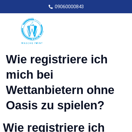
09060000843
Wie registriere ich
mich bei
Wettanbietern ohne
Oasis zu spielen?
Wie registriere ich