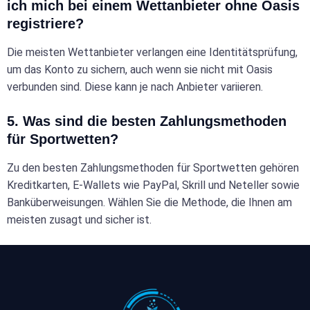
ich mich bei einem Wettanbieter ohne Oasis
registriere?
Die meisten Wettanbieter verlangen eine Identitätsprüfung,
um das Konto zu sichern, auch wenn sie nicht mit Oasis
verbunden sind. Diese kann je nach Anbieter variieren.
5. Was sind die besten Zahlungsmethoden
für Sportwetten?
Zu den besten Zahlungsmethoden für Sportwetten gehören
Kreditkarten, E-Wallets wie PayPal, Skrill und Neteller sowie
Banküberweisungen. Wählen Sie die Methode, die Ihnen am
meisten zusagt und sicher ist.