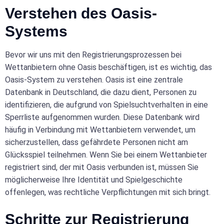
Verstehen des Oasis-
Systems
Bevor wir uns mit den Registrierungsprozessen bei
Wettanbietern ohne Oasis beschäftigen, ist es wichtig, das
Oasis-System zu verstehen. Oasis ist eine zentrale
Datenbank in Deutschland, die dazu dient, Personen zu
identifizieren, die aufgrund von Spielsuchtverhalten in eine
Sperrliste aufgenommen wurden. Diese Datenbank wird
häufig in Verbindung mit Wettanbietern verwendet, um
sicherzustellen, dass gefährdete Personen nicht am
Glücksspiel teilnehmen. Wenn Sie bei einem Wettanbieter
registriert sind, der mit Oasis verbunden ist, müssen Sie
möglicherweise Ihre Identität und Spielgeschichte
offenlegen, was rechtliche Verpflichtungen mit sich bringt.
Schritte zur Registrierung