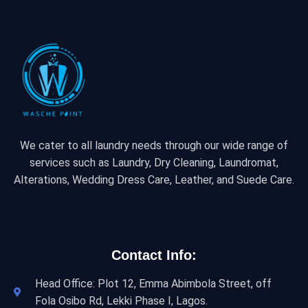
We cater to all laundry needs through our wide range of
services such as Laundry, Dry Cleaning, Laundromat,
Alterations, Wedding Dress Care, Leather, and Suede Care.
Contact Info:
Head Office: Plot 12, Emma Abimbola Street, off
Fola Osibo Rd, Lekki Phase I, Lagos.