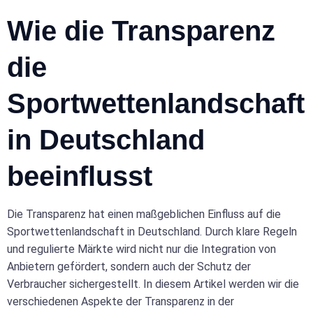
Wie die Transparenz
die
Sportwettenlandschaft
in Deutschland
beeinflusst
Die Transparenz hat einen maßgeblichen Einfluss auf die
Sportwettenlandschaft in Deutschland. Durch klare Regeln
und regulierte Märkte wird nicht nur die Integration von
Anbietern gefördert, sondern auch der Schutz der
Verbraucher sichergestellt. In diesem Artikel werden wir die
verschiedenen Aspekte der Transparenz in der