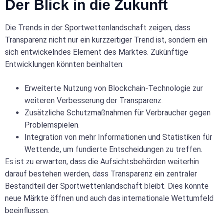
Der Blick in die Zukunft
Die Trends in der Sportwettenlandschaft zeigen, dass
Transparenz nicht nur ein kurzzeitiger Trend ist, sondern ein
sich entwickelndes Element des Marktes. Zukünftige
Entwicklungen könnten beinhalten:
Erweiterte Nutzung von Blockchain-Technologie zur
weiteren Verbesserung der Transparenz.
Zusätzliche Schutzmaßnahmen für Verbraucher gegen
Problemspielen.
Integration von mehr Informationen und Statistiken für
Wettende, um fundierte Entscheidungen zu treffen.
Es ist zu erwarten, dass die Aufsichtsbehörden weiterhin
darauf bestehen werden, dass Transparenz ein zentraler
Bestandteil der Sportwettenlandschaft bleibt. Dies könnte
neue Märkte öffnen und auch das internationale Wettumfeld
beeinflussen.