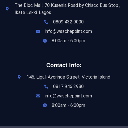
The Bloc Mall, 70 Kusenla Road by Chisco Bus Stop ,
Ikate Lekki. Lagos
0809 432 9000
info@waschepoint.com
8:00am - 6:00pm
Contact Info:
146, Ligali Ayorinde Street, Victoria Island
0817 946 2980
info@waschepoint.com
8:00am - 6:00pm