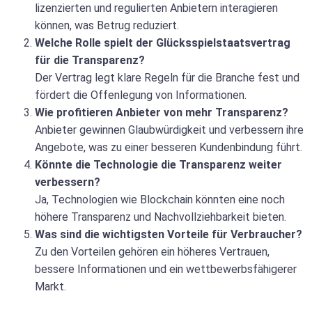
lizenzierten und regulierten Anbietern interagieren
können, was Betrug reduziert.
Welche Rolle spielt der Glücksspielstaatsvertrag
für die Transparenz?
Der Vertrag legt klare Regeln für die Branche fest und
fördert die Offenlegung von Informationen.
Wie profitieren Anbieter von mehr Transparenz?
Anbieter gewinnen Glaubwürdigkeit und verbessern ihre
Angebote, was zu einer besseren Kundenbindung führt.
Könnte die Technologie die Transparenz weiter
verbessern?
Ja, Technologien wie Blockchain könnten eine noch
höhere Transparenz und Nachvollziehbarkeit bieten.
Was sind die wichtigsten Vorteile für Verbraucher?
Zu den Vorteilen gehören ein höheres Vertrauen,
bessere Informationen und ein wettbewerbsfähigerer
Markt.