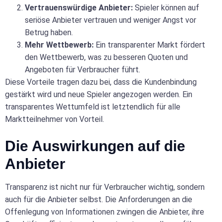
Vertrauenswürdige Anbieter:
Spieler können auf
seriöse Anbieter vertrauen und weniger Angst vor
Betrug haben.
Mehr Wettbewerb:
Ein transparenter Markt fördert
den Wettbewerb, was zu besseren Quoten und
Angeboten für Verbraucher führt.
Diese Vorteile tragen dazu bei, dass die Kundenbindung
gestärkt wird und neue Spieler angezogen werden. Ein
transparentes Wettumfeld ist letztendlich für alle
Marktteilnehmer von Vorteil.
Die Auswirkungen auf die
Anbieter
Transparenz ist nicht nur für Verbraucher wichtig, sondern
auch für die Anbieter selbst. Die Anforderungen an die
Offenlegung von Informationen zwingen die Anbieter, ihre