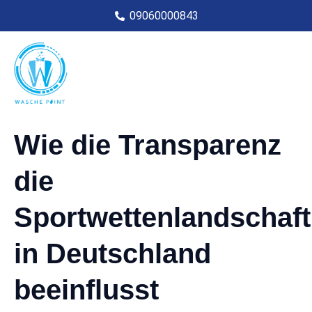
09060000843
Wie die Transparenz
die
Sportwettenlandschaft
in Deutschland
beeinflusst