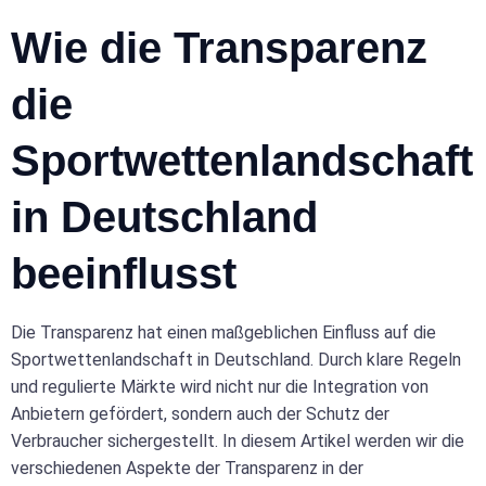
Wie die Transparenz
die
Sportwettenlandschaft
in Deutschland
beeinflusst
Die Transparenz hat einen maßgeblichen Einfluss auf die
Sportwettenlandschaft in Deutschland. Durch klare Regeln
und regulierte Märkte wird nicht nur die Integration von
Anbietern gefördert, sondern auch der Schutz der
Verbraucher sichergestellt. In diesem Artikel werden wir die
verschiedenen Aspekte der Transparenz in der