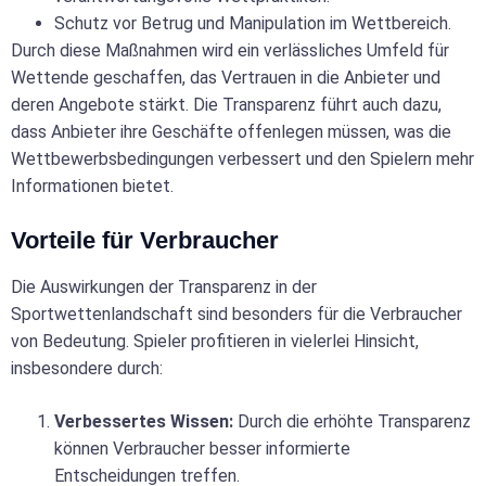
Schutz vor Betrug und Manipulation im Wettbereich.
Durch diese Maßnahmen wird ein verlässliches Umfeld für
Wettende geschaffen, das Vertrauen in die Anbieter und
deren Angebote stärkt. Die Transparenz führt auch dazu,
dass Anbieter ihre Geschäfte offenlegen müssen, was die
Wettbewerbsbedingungen verbessert und den Spielern mehr
Informationen bietet.
Vorteile für Verbraucher
Die Auswirkungen der Transparenz in der
Sportwettenlandschaft sind besonders für die Verbraucher
von Bedeutung. Spieler profitieren in vielerlei Hinsicht,
insbesondere durch:
Verbessertes Wissen:
Durch die erhöhte Transparenz
können Verbraucher besser informierte
Entscheidungen treffen.