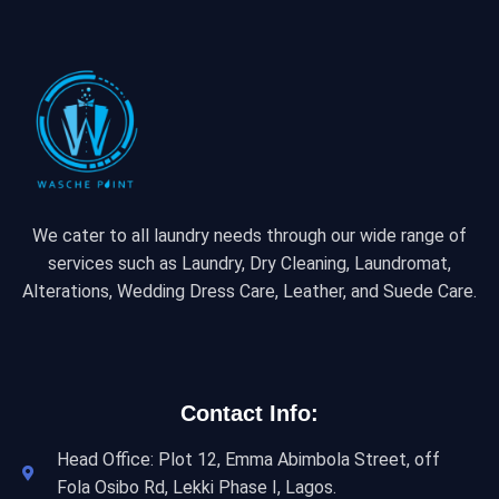
We cater to all laundry needs through our wide range of
services such as Laundry, Dry Cleaning, Laundromat,
Alterations, Wedding Dress Care, Leather, and Suede Care.
Contact Info:
Head Office: Plot 12, Emma Abimbola Street, off
Fola Osibo Rd, Lekki Phase I, Lagos.