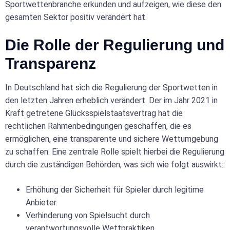
Sportwettenbranche erkunden und aufzeigen, wie diese den
gesamten Sektor positiv verändert hat.
Die Rolle der Regulierung und
Transparenz
In Deutschland hat sich die Regulierung der Sportwetten in
den letzten Jahren erheblich verändert. Der im Jahr 2021 in
Kraft getretene Glücksspielstaatsvertrag hat die
rechtlichen Rahmenbedingungen geschaffen, die es
ermöglichen, eine transparente und sichere Wettumgebung
zu schaffen. Eine zentrale Rolle spielt hierbei die Regulierung
durch die zuständigen Behörden, was sich wie folgt auswirkt:
Erhöhung der Sicherheit für Spieler durch legitime
Anbieter.
Verhinderung von Spielsucht durch
verantwortungsvolle Wettpraktiken.