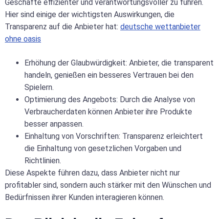
Geschäfte effizienter und verantwortungsvoller zu führen.
Hier sind einige der wichtigsten Auswirkungen, die
Transparenz auf die Anbieter hat:
deutsche wettanbieter
ohne oasis
Erhöhung der Glaubwürdigkeit: Anbieter, die transparent
handeln, genießen ein besseres Vertrauen bei den
Spielern.
Optimierung des Angebots: Durch die Analyse von
Verbraucherdaten können Anbieter ihre Produkte
besser anpassen.
Einhaltung von Vorschriften: Transparenz erleichtert
die Einhaltung von gesetzlichen Vorgaben und
Richtlinien.
Diese Aspekte führen dazu, dass Anbieter nicht nur
profitabler sind, sondern auch stärker mit den Wünschen und
Bedürfnissen ihrer Kunden interagieren können.