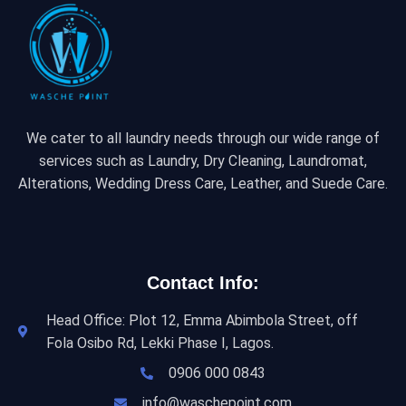
We cater to all laundry needs through our wide range of
services such as Laundry, Dry Cleaning, Laundromat,
Alterations, Wedding Dress Care, Leather, and Suede Care.
Contact Info:
Head Office: Plot 12, Emma Abimbola Street, off
Fola Osibo Rd, Lekki Phase I, Lagos.
0906 000 0843
info@waschepoint.com