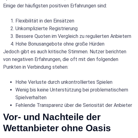
Einige der häufigsten positiven Erfahrungen sind:
Flexibilität in den Einsätzen
Unkomplizierte Registrierung
Bessere Quoten im Vergleich zu regulierten Anbietern
Hohe Bonusangebote ohne große Hürden
Jedoch gibt es auch kritische Stimmen. Nutzer berichten
von negativen Erfahrungen, die oft mit den folgenden
Punkten in Verbindung stehen:
Hohe Verluste durch unkontrolliertes Spielen
Wenig bis keine Unterstützung bei problematischem
Spielverhalten
Fehlende Transparenz über die Seriosität der Anbieter
Vor- und Nachteile der
Wettanbieter ohne Oasis