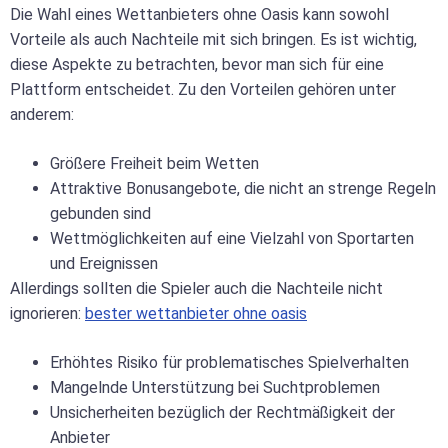
Die Wahl eines Wettanbieters ohne Oasis kann sowohl
Vorteile als auch Nachteile mit sich bringen. Es ist wichtig,
diese Aspekte zu betrachten, bevor man sich für eine
Plattform entscheidet. Zu den Vorteilen gehören unter
anderem:
Größere Freiheit beim Wetten
Attraktive Bonusangebote, die nicht an strenge Regeln
gebunden sind
Wettmöglichkeiten auf eine Vielzahl von Sportarten
und Ereignissen
Allerdings sollten die Spieler auch die Nachteile nicht
ignorieren:
bester wettanbieter ohne oasis
Erhöhtes Risiko für problematisches Spielverhalten
Mangelnde Unterstützung bei Suchtproblemen
Unsicherheiten bezüglich der Rechtmäßigkeit der
Anbieter