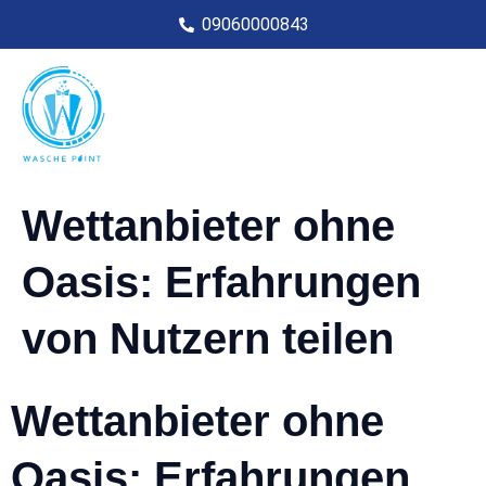
09060000843
Wettanbieter ohne
Oasis: Erfahrungen
von Nutzern teilen
Wettanbieter ohne
Oasis: Erfahrungen