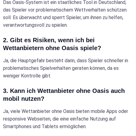
Das Oasis-System ist ein staatliches Tool in Deutschland,
das Spieler vor problematischem Wettverhalten schützen
soll. Es überwacht und sperrt Spieler, um ihnen zu helfen,
verantwortungsvoll zu spielen.
2. Gibt es Risiken, wenn ich bei
Wettanbietern ohne Oasis spiele?
Ja, die Hauptgefahr besteht darin, dass Spieler schneller in
problematisches Spielverhalten geraten können, da es
weniger Kontrolle gibt.
3. Kann ich Wettanbieter ohne Oasis auch
mobil nutzen?
Ja, viele Wettanbieter ohne Oasis bieten mobile Apps oder
responsive Webseiten, die eine einfache Nutzung auf
Smartphones und Tablets ermöglichen.