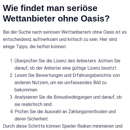
Wie findet man seriöse
Wettanbieter ohne Oasis?
Bei der Suche nach seriösen Wettanbietern ohne Oasis ist es
entscheidend, aufmerksam und kritisch zu sein. Hier sind
einige Tipps, die helfen können:
Überprüfen Sie die Lizenz des Anbieters: Achten Sie
darauf, ob der Anbieter eine gültige Lizenz besitzt.
Lesen Sie Bewertungen und Erfahrungsberichte von
anderen Nutzern, um ein umfassendes Bild zu
bekommen.
Analysieren Sie die Bonusbedingungen und darauf, ob
sie realistisch sind.
Prüfen Sie die Auswahl an Zahlungsmethoden und
deren Sicherheit.
Durch diese Schritte können Spieler Risiken minimieren und