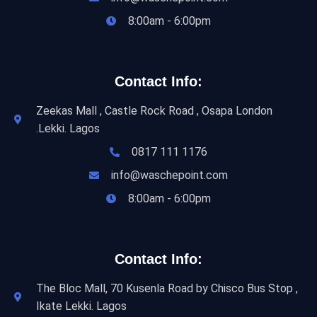
8:00am - 6:00pm
Contact Info:
Zeekas Mall , Castle Rock Road , Osapa London
.Lekki. Lagos
0817 111 1176
info@waschepoint.com
8:00am - 6:00pm
Contact Info:
The Bloc Mall, 70 Kusenla Road by Chisco Bus Stop ,
Ikate Lekki. Lagos