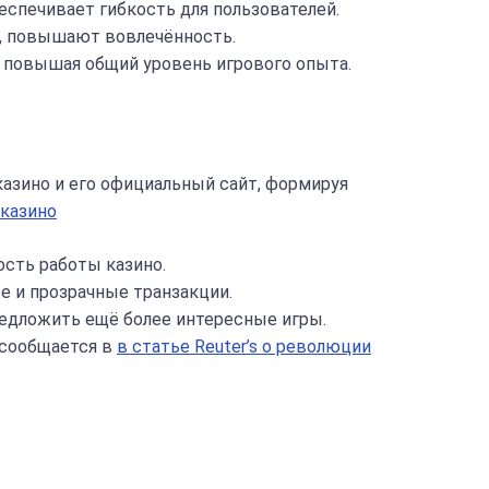
еспечивает гибкость для пользователей.
я, повышают вовлечённость.
 повышая общий уровень игрового опыта.
казино и его официальный сайт, формируя
казино
сть работы казино.
е и прозрачные транзакции.
едложить ещё более интересные игры.
 сообщается в
в статье Reuter’s о революции