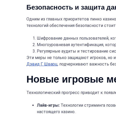
Безопасность и защита д
Одним из главных приоритетов пинко казино
технологий обеспечения безопасности стоит 
Шифрование данных пользователей, ко
Многоуровневая аутентификация, котор
Регулярные аудиты и тестирование сис
Эти меры не только защищают игроков, но 
Дэвид Г. Шварц
, подчеркивают важность без
Новые игровые м
Технологический прогресс приводит к появл
Лайв-игры:
Технологии стриминга позв
настоящего казино.