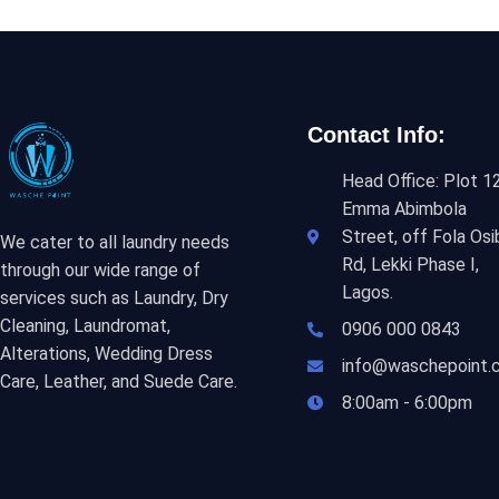
Contact Info:
Head Office: Plot 12
Emma Abimbola
Street, off Fola Osi
We cater to all laundry needs
Rd, Lekki Phase I,
through our wide range of
Lagos.
services such as Laundry, Dry
Cleaning, Laundromat,
0906 000 0843
Alterations, Wedding Dress
info@waschepoint.
Care, Leather, and Suede Care.
8:00am - 6:00pm