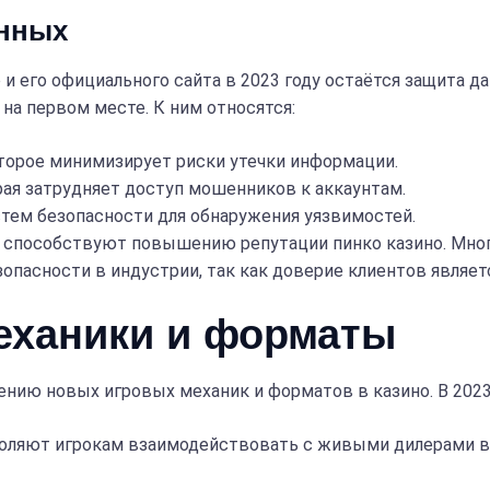
анных
 и его официального сайта в 2023 году остаётся защита 
на первом месте. К ним относятся:
торое минимизирует риски утечки информации.
ая затрудняет доступ мошенников к аккаунтам.
тем безопасности для обнаружения уязвимостей.
и способствуют повышению репутации пинко казино. Мног
опасности в индустрии, так как доверие клиентов являет
еханики и форматы
ению новых игровых механик и форматов в казино. В 2023
оляют игрокам взаимодействовать с живыми дилерами в 