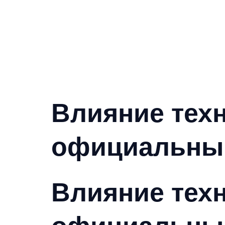
Влияние техн
официальный
Влияние техн