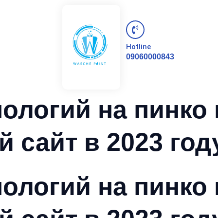
Hotline
09060000843
ологий на пинко 
 сайт в 2023 год
ологий на пинко 