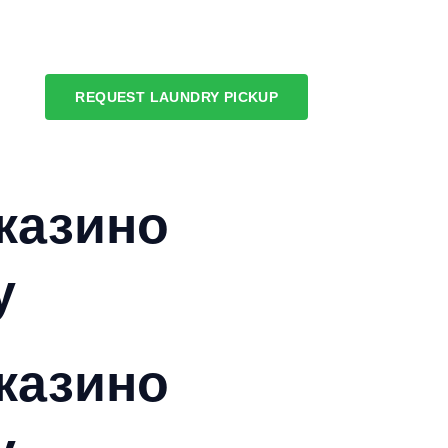
REQUEST LAUNDRY PICKUP
казино
у
казино