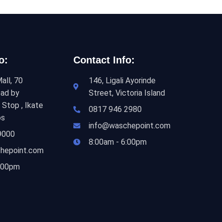
o:
Contact Info:
all, 70
146, Ligali Ayorinde
ad by
Street, Victoria Island
 Stop , Ikate
0817 946 2980
os
info@waschepoint.com
9000
8:00am - 6:00pm
hepoint.com
6:00pm