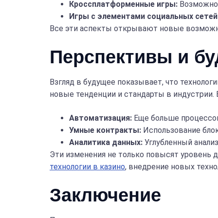
Кроссплатформенные игры:
Возможнос
Игры с элементами социальных сетей
Все эти аспекты открывают новые возможн
Перспективы и б
Взгляд в будущее показывает, что технолог
новые тенденции и стандарты в индустрии.
Автоматизация:
Еще больше процессов
Умные контракты:
Использование блок
Аналитика данных:
Углубленный анализ
Эти изменения не только повысят уровень д
технологии в казино
, внедрение новых техн
Заключение