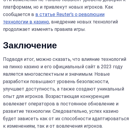
платформам, но и привлекут новых игроков. Как
сообщается в
в статье Reuter’s о революции
технологии в казино
, внедрение новых технологий
продолжает изменять правила игры.
Заключение
Подводя итог, можно сказать, что влияние технологий
на пинко казино и его официальный сайт в 2023 году
является многоаспектным и значимым. Новые
разработки повышают уровень безопасности,
улучшает доступность, а также создают уникальный
опыт для игроков. Возрастающая конкуренция
вовлекает операторов в постоянное обновление и
развитие технологии. Следовательно, успех казино
будет зависеть как от их способности адаптироваться
к изменениям, так и от вовлечения игроков.