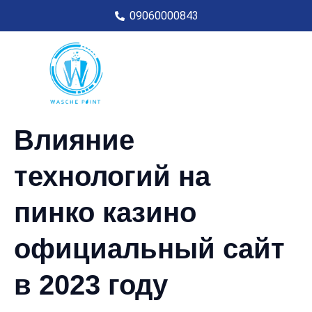
09060000843
Влияние
технологий на
пинко казино
официальный сайт
в 2023 году