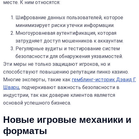
месте. К ним относятся:
Шифрование данных пользователей, которое
минимизирует риски утечки информации.
Многоуровневая аутентификация, которая
затрудняет доступ мошенников к аккаунтам.
Регулярные аудиты и тестирование систем
безопасности для обнаружения уязвимостей.
Эти меры не только защищают игроков, но и
способствуют повышению репутации пинко казино.
Многие эксперты, такие как
гемблинг-историк Дэвид Г.
Шварц
, подчеркивают важность безопасности в
индустрии, так как доверие клиентов является
основой успешного бизнеса.
Новые игровые механики и
форматы