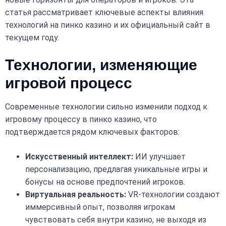
статья рассматривает ключевые аспекты влияния
технологий на пинко казино и их официальный сайт в
текущем году.
Технологии, изменяющие
игровой процесс
Современные технологии сильно изменили подход к
игровому процессу в пинко казино, что
подтверждается рядом ключевых факторов:
Искусственный интеллект:
ИИ улучшает
персонализацию, предлагая уникальные игры и
бонусы на основе предпочтений игроков.
Виртуальная реальность:
VR-технологии создают
иммерсивный опыт, позволяя игрокам
чувствовать себя внутри казино, не выходя из