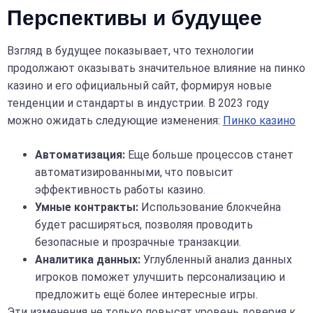
Перспективы и будущее
Взгляд в будущее показывает, что технологии
продолжают оказывать значительное влияние на пинко
казино и его официальный сайт, формируя новые
тенденции и стандарты в индустрии. В 2023 году
можно ожидать следующие изменения:
Пинко казино
Автоматизация:
Еще больше процессов станет
автоматизированными, что повысит
эффективность работы казино.
Умные контракты:
Использование блокчейна
будет расширяться, позволяя проводить
безопасные и прозрачные транзакции.
Аналитика данных:
Углубленный анализ данных
игроков поможет улучшить персонализацию и
предложить ещё более интересные игры.
Эти изменения не только повысят уровень доверия к