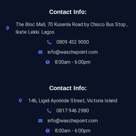
Contact Info:
The Bloc Mall, 70 Kusenla Road by Chisco Bus Stop ,
Ikate Lekki. Lagos
0809 432 9000
info@waschepoint.com
8:00am - 6:00pm
Contact Info:
146, Ligali Ayorinde Street, Victoria Island
0817 946 2980
info@waschepoint.com
8:00am - 6:00pm