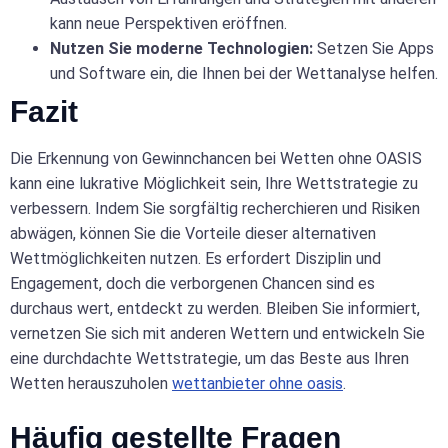
kann neue Perspektiven eröffnen.
Nutzen Sie moderne Technologien:
Setzen Sie Apps
und Software ein, die Ihnen bei der Wettanalyse helfen.
Fazit
Die Erkennung von Gewinnchancen bei Wetten ohne OASIS
kann eine lukrative Möglichkeit sein, Ihre Wettstrategie zu
verbessern. Indem Sie sorgfältig recherchieren und Risiken
abwägen, können Sie die Vorteile dieser alternativen
Wettmöglichkeiten nutzen. Es erfordert Disziplin und
Engagement, doch die verborgenen Chancen sind es
durchaus wert, entdeckt zu werden. Bleiben Sie informiert,
vernetzen Sie sich mit anderen Wettern und entwickeln Sie
eine durchdachte Wettstrategie, um das Beste aus Ihren
Wetten herauszuholen
wettanbieter ohne oasis
.
Häufig gestellte Fragen