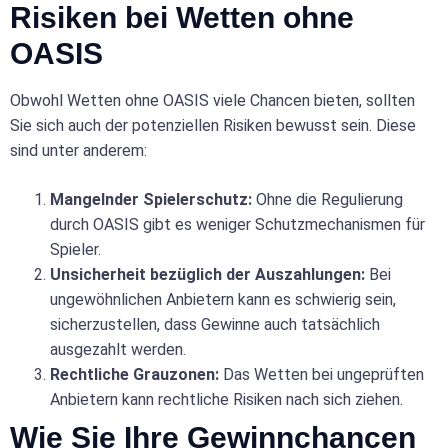
Risiken bei Wetten ohne
OASIS
Obwohl Wetten ohne OASIS viele Chancen bieten, sollten
Sie sich auch der potenziellen Risiken bewusst sein. Diese
sind unter anderem:
Mangelnder Spielerschutz:
Ohne die Regulierung
durch OASIS gibt es weniger Schutzmechanismen für
Spieler.
Unsicherheit bezüglich der Auszahlungen:
Bei
ungewöhnlichen Anbietern kann es schwierig sein,
sicherzustellen, dass Gewinne auch tatsächlich
ausgezahlt werden.
Rechtliche Grauzonen:
Das Wetten bei ungeprüften
Anbietern kann rechtliche Risiken nach sich ziehen.
Wie Sie Ihre Gewinnchancen