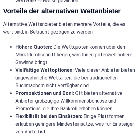
wertvolle Hinweise gewinnen.
Vorteile der alternativen Wettanbieter
Alternative Wettanbieter bieten mehrere Vorteile, die es
wert sind, in Betracht gezogen zu werden:
Höhere Quoten:
Die Wettquoten können über dem
Marktdurchschnitt liegen, was Ihnen potenziell höhere
Gewinne bringt.
Vielfältige Wettoptionen:
Viele dieser Anbieter bieten
ungewöhnliche Wettarten, die bei traditionellen
Buchmachern nicht verfügbar sind.
Promoaktionen und Boni:
Oft bieten alternative
Anbieter großzügige Willkommensbonusse und
Promotions, die Ihre Bankroll erhöhen können.
Flexibilität bei den Einsätzen:
Einige Plattformen
erlauben geringere Mindesteinsätze, was für Einsteiger
von Vorteil ist.