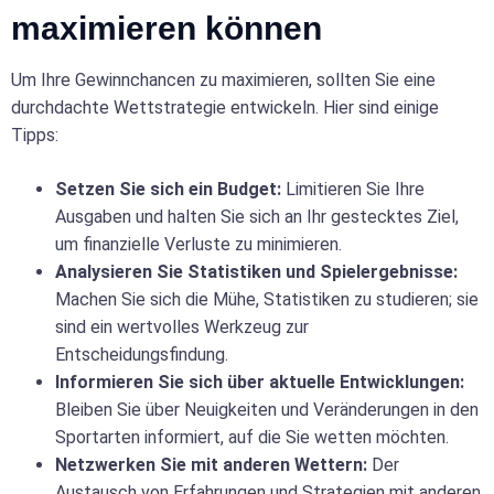
maximieren können
Um Ihre Gewinnchancen zu maximieren, sollten Sie eine
durchdachte Wettstrategie entwickeln. Hier sind einige
Tipps:
Setzen Sie sich ein Budget:
Limitieren Sie Ihre
Ausgaben und halten Sie sich an Ihr gestecktes Ziel,
um finanzielle Verluste zu minimieren.
Analysieren Sie Statistiken und Spielergebnisse:
Machen Sie sich die Mühe, Statistiken zu studieren; sie
sind ein wertvolles Werkzeug zur
Entscheidungsfindung.
Informieren Sie sich über aktuelle Entwicklungen:
Bleiben Sie über Neuigkeiten und Veränderungen in den
Sportarten informiert, auf die Sie wetten möchten.
Netzwerken Sie mit anderen Wettern:
Der
Austausch von Erfahrungen und Strategien mit anderen