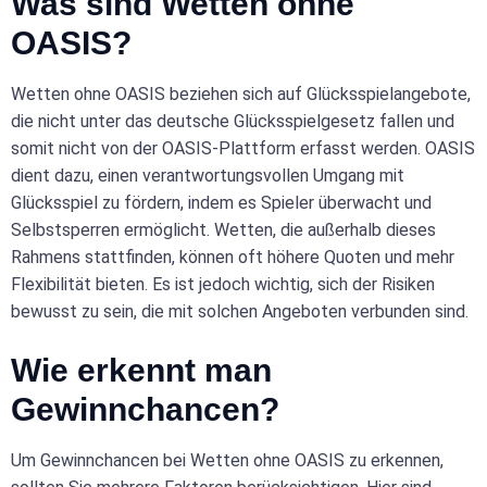
Was sind Wetten ohne
OASIS?
Wetten ohne OASIS beziehen sich auf Glücksspielangebote,
die nicht unter das deutsche Glücksspielgesetz fallen und
somit nicht von der OASIS-Plattform erfasst werden. OASIS
dient dazu, einen verantwortungsvollen Umgang mit
Glücksspiel zu fördern, indem es Spieler überwacht und
Selbstsperren ermöglicht. Wetten, die außerhalb dieses
Rahmens stattfinden, können oft höhere Quoten und mehr
Flexibilität bieten. Es ist jedoch wichtig, sich der Risiken
bewusst zu sein, die mit solchen Angeboten verbunden sind.
Wie erkennt man
Gewinnchancen?
Um Gewinnchancen bei Wetten ohne OASIS zu erkennen,