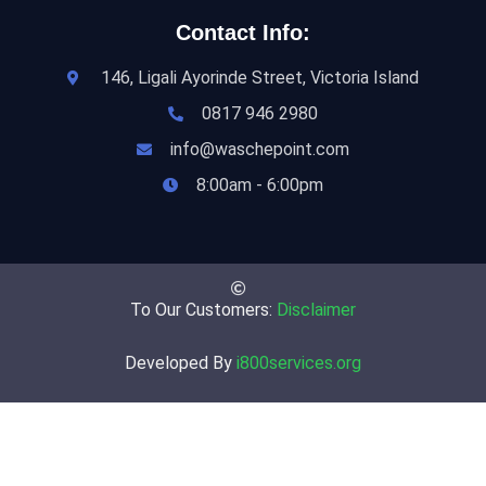
Contact Info:
146, Ligali Ayorinde Street, Victoria Island
0817 946 2980
info@waschepoint.com
8:00am - 6:00pm
To Our Customers:
Disclaimer
Developed By
i800services.org