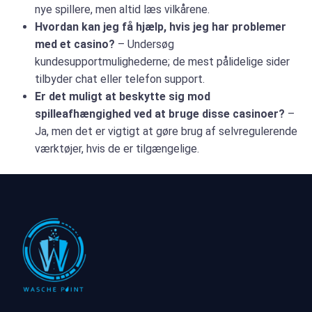
nye spillere, men altid læs vilkårene.
Hvordan kan jeg få hjælp, hvis jeg har problemer
med et casino?
– Undersøg
kundesupportmulighederne; de mest pålidelige sider
tilbyder chat eller telefon support.
Er det muligt at beskytte sig mod
spilleafhængighed ved at bruge disse casinoer?
–
Ja, men det er vigtigt at gøre brug af selvregulerende
værktøjer, hvis de er tilgængelige.