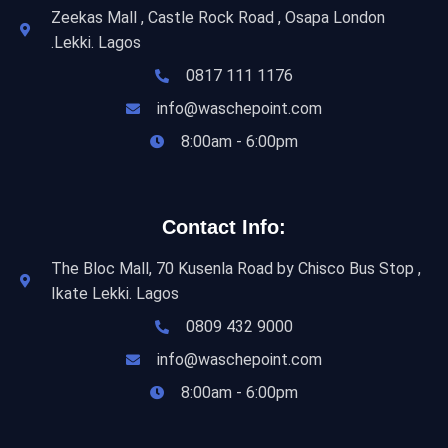
Zeekas Mall , Castle Rock Road , Osapa London
.Lekki. Lagos
0817 111 1176
info@waschepoint.com
8:00am - 6:00pm
Contact Info:
The Bloc Mall, 70 Kusenla Road by Chisco Bus Stop ,
Ikate Lekki. Lagos
0809 432 9000
info@waschepoint.com
8:00am - 6:00pm