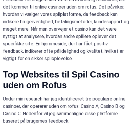
det kommer til online casinoer uden om rofus. Det påvirker,
hvordan vi vælger vores spilplatforme, da feedback kan
indikere brugervenlighed, betalingsmetoder, kundesupport og
meget mere. Når man overvejer et casino kan det være
nyttigt at analysere, hvordan andre spillere oplever det
specifikke site. En hjemmeside, der har fået positiv
feedback, indikerer ofte pålidelighed og kvalitet, hvilket er
vigtigt for en sikker spiloplevelse.
Top Websites til Spil Casino
uden om Rofus
Under min research har jeg identificeret tre populære online
casinoer, der opererer uden om rofus: Casino A, Casino B og
Casino C. Nedenfor vil jeg sammenligne disse platforme
baseret på brugernes feedback.