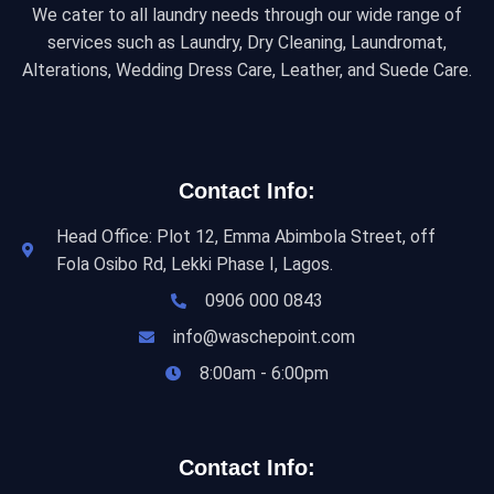
We cater to all laundry needs through our wide range of
services such as Laundry, Dry Cleaning, Laundromat,
Alterations, Wedding Dress Care, Leather, and Suede Care.
Contact Info:
Head Office: Plot 12, Emma Abimbola Street, off
Fola Osibo Rd, Lekki Phase I, Lagos.
0906 000 0843
info@waschepoint.com
8:00am - 6:00pm
Contact Info: