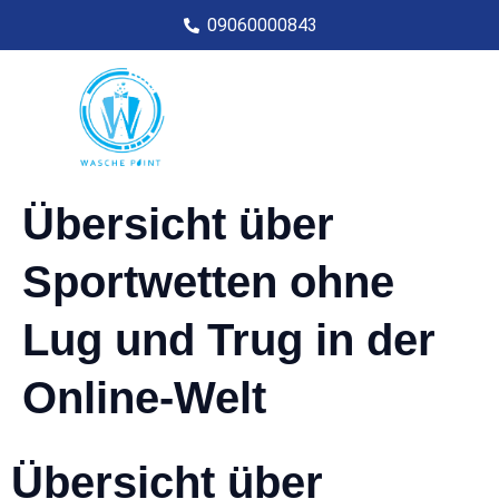
09060000843
Übersicht über
Sportwetten ohne
Lug und Trug in der
Online-Welt
Übersicht über