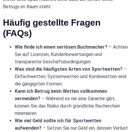
Betrugs im Raum steht.
Häufig gestellte Fragen
(FAQs)
Wie finde ich einen seriösen Buchmacher?
– Achten
Sie auf Lizenzen, Kundenbewertungen und
transparente Geschäftsbedingungen.
Was sind die häufigsten Arten von Sportwetten?
–
Einfachwetten, Systemwetten und Kombiwetten sind
die gängigsten Formen.
Kann ich Betrug beim Wetten vollkommen
vermeiden?
– Während es nie eine Garantie gibt,
können Sie das Risiko durch gründliche Recherchen
minimieren.
Wie viel Geld sollte ich für Sportwetten
aufwenden?
– Setzen Sie nur Geld ein, dessen Verlust