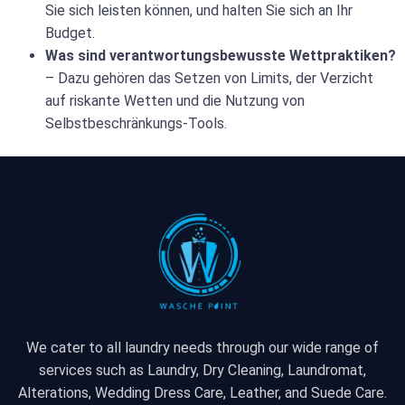
Sie sich leisten können, und halten Sie sich an Ihr
Budget.
Was sind verantwortungsbewusste Wettpraktiken?
– Dazu gehören das Setzen von Limits, der Verzicht
auf riskante Wetten und die Nutzung von
Selbstbeschränkungs-Tools.
We cater to all laundry needs through our wide range of
services such as Laundry, Dry Cleaning, Laundromat,
Alterations, Wedding Dress Care, Leather, and Suede Care.