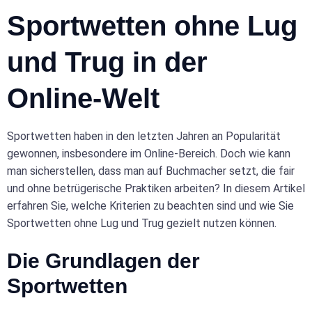
Sportwetten ohne Lug
und Trug in der
Online-Welt
Sportwetten haben in den letzten Jahren an Popularität
gewonnen, insbesondere im Online-Bereich. Doch wie kann
man sicherstellen, dass man auf Buchmacher setzt, die fair
und ohne betrügerische Praktiken arbeiten? In diesem Artikel
erfahren Sie, welche Kriterien zu beachten sind und wie Sie
Sportwetten ohne Lug und Trug gezielt nutzen können.
Die Grundlagen der
Sportwetten