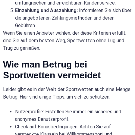
umfangreichen und erreichbaren Kundenservice.
Einzahlung und Auszahlung:
Informieren Sie sich über
die angebotenen Zahlungsmethoden und deren
Gebühren.
Wenn Sie einen Anbieter wählen, der diese Kriterien erfüllt,
sind Sie auf dem besten Weg, Sportwetten ohne Lug und
Trug zu genießen.
Wie man Betrug bei
Sportwetten vermeidet
Leider gibt es in der Welt der Sportwetten auch eine Menge
Betrug. Hier sind einige Tipps, um sich zu schützen:
Nutzerprofile: Erstellen Sie immer ein sicheres und
anonymes Benutzerprofil.
Check auf Bonusbedingungen: Achten Sie auf
versteckte Klauseln bei Willkommensboni und