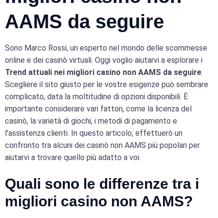
AAMS da seguire
Sono Marco Rossi, un esperto nel mondo delle scommesse
online e dei casinò virtuali. Oggi voglio aiutarvi a esplorare i
Trend attuali nei migliori casino non AAMS da seguire
.
Scegliere il sito giusto per le vostre esigenze può sembrare
complicato, data la moltitudine di opzioni disponibili. È
importante considerare vari fattori, come la licenza del
casinò, la varietà di giochi, i metodi di pagamento e
l’assistenza clienti. In questo articolo, effettuerò un
confronto tra alcuni dei casinò non AAMS più popolari per
aiutarvi a trovare quello più adatto a voi.
Quali sono le differenze tra i
migliori casino non AAMS?