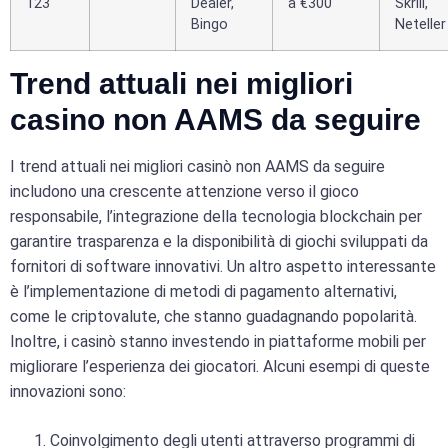
123
Dealer,
a €300
Skrill,
Bingo
Neteller
Trend attuali nei migliori
casino non AAMS da seguire
I trend attuali nei migliori casinò non AAMS da seguire
includono una crescente attenzione verso il gioco
responsabile, l’integrazione della tecnologia blockchain per
garantire trasparenza e la disponibilità di giochi sviluppati da
fornitori di software innovativi. Un altro aspetto interessante
è l’implementazione di metodi di pagamento alternativi,
come le criptovalute, che stanno guadagnando popolarità.
Inoltre, i casinò stanno investendo in piattaforme mobili per
migliorare l’esperienza dei giocatori. Alcuni esempi di queste
innovazioni sono:
Coinvolgimento degli utenti attraverso programmi di