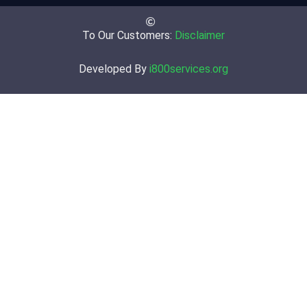
To Our Customers:
Disclaimer
Developed By
i800services.org