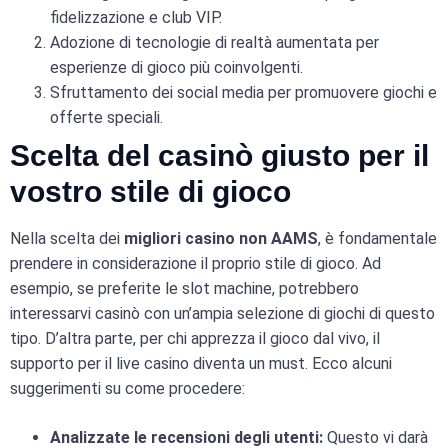
fidelizzazione e club VIP.
Adozione di tecnologie di realtà aumentata per
esperienze di gioco più coinvolgenti.
Sfruttamento dei social media per promuovere giochi e
offerte speciali.
Scelta del casinò giusto per il
vostro stile di gioco
Nella scelta dei
migliori casino non AAMS
, è fondamentale
prendere in considerazione il proprio stile di gioco. Ad
esempio, se preferite le slot machine, potrebbero
interessarvi casinò con un’ampia selezione di giochi di questo
tipo. D’altra parte, per chi apprezza il gioco dal vivo, il
supporto per il live casino diventa un must. Ecco alcuni
suggerimenti su come procedere:
Analizzate le recensioni degli utenti:
Questo vi darà