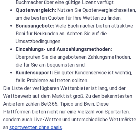
Buchmacher über eine gültige Lizenz verfügt.
Quotenvergleich:
Nutzen Sie Quotenvergleichsseiten,
um die besten Quoten für Ihre Wetten zu finden.
Bonusangebote:
Viele Buchmacher bieten attraktive
Boni für Neukunden an. Achten Sie auf die
Umsatzbedingungen.
Einzahlungs- und Auszahlungsmethoden:
Überprüfen Sie die angebotenen Zahlungsmethoden,
die für Sie am bequemsten sind.
Kundensupport:
Ein guter Kundenservice ist wichtig,
falls Probleme auftreten sollten.
Die Liste der verfügbaren Wettanbieter ist lang, und der
Wettbewerb auf dem Markt ist groß. Zu den bekanntesten
Anbietern zählen Bet365, Tipico und Bwin. Diese
Plattformen bieten nicht nur eine Vielzahl von Sportarten,
sondern auch Live-Wetten und unterschiedliche Wettmärkte
an
sportwetten ohne oasis
.