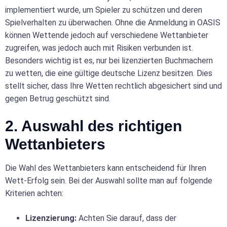
implementiert wurde, um Spieler zu schützen und deren
Spielverhalten zu überwachen. Ohne die Anmeldung in OASIS
können Wettende jedoch auf verschiedene Wettanbieter
zugreifen, was jedoch auch mit Risiken verbunden ist.
Besonders wichtig ist es, nur bei lizenzierten Buchmachern
zu wetten, die eine gültige deutsche Lizenz besitzen. Dies
stellt sicher, dass Ihre Wetten rechtlich abgesichert sind und
gegen Betrug geschützt sind.
2. Auswahl des richtigen
Wettanbieters
Die Wahl des Wettanbieters kann entscheidend für Ihren
Wett-Erfolg sein. Bei der Auswahl sollte man auf folgende
Kriterien achten:
Lizenzierung:
Achten Sie darauf, dass der