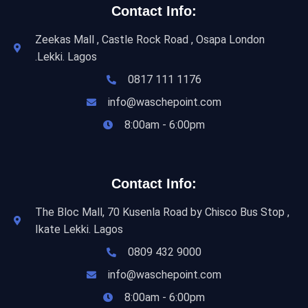
Contact Info:
Zeekas Mall , Castle Rock Road , Osapa London
.Lekki. Lagos
0817 111 1176
info@waschepoint.com
8:00am - 6:00pm
Contact Info:
The Bloc Mall, 70 Kusenla Road by Chisco Bus Stop ,
Ikate Lekki. Lagos
0809 432 9000
info@waschepoint.com
8:00am - 6:00pm