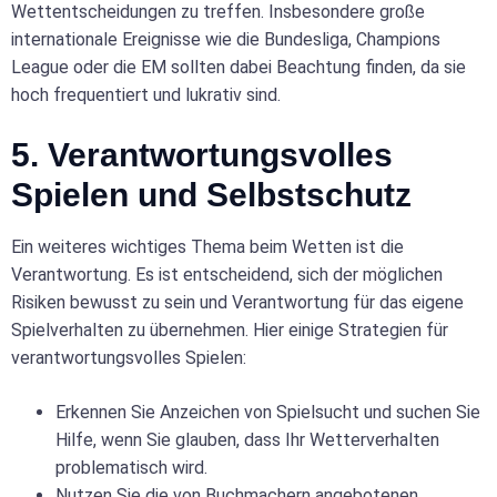
Wettentscheidungen zu treffen. Insbesondere große
internationale Ereignisse wie die Bundesliga, Champions
League oder die EM sollten dabei Beachtung finden, da sie
hoch frequentiert und lukrativ sind.
5. Verantwortungsvolles
Spielen und Selbstschutz
Ein weiteres wichtiges Thema beim Wetten ist die
Verantwortung. Es ist entscheidend, sich der möglichen
Risiken bewusst zu sein und Verantwortung für das eigene
Spielverhalten zu übernehmen. Hier einige Strategien für
verantwortungsvolles Spielen:
Erkennen Sie Anzeichen von Spielsucht und suchen Sie
Hilfe, wenn Sie glauben, dass Ihr Wetterverhalten
problematisch wird.
Nutzen Sie die von Buchmachern angebotenen