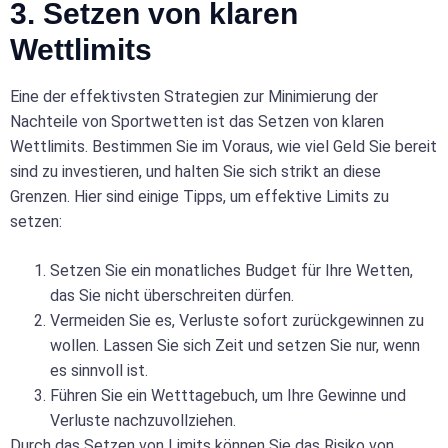
3. Setzen von klaren
Wettlimits
Eine der effektivsten Strategien zur Minimierung der
Nachteile von Sportwetten ist das Setzen von klaren
Wettlimits. Bestimmen Sie im Voraus, wie viel Geld Sie bereit
sind zu investieren, und halten Sie sich strikt an diese
Grenzen. Hier sind einige Tipps, um effektive Limits zu
setzen:
Setzen Sie ein monatliches Budget für Ihre Wetten,
das Sie nicht überschreiten dürfen.
Vermeiden Sie es, Verluste sofort zurückgewinnen zu
wollen. Lassen Sie sich Zeit und setzen Sie nur, wenn
es sinnvoll ist.
Führen Sie ein Wetttagebuch, um Ihre Gewinne und
Verluste nachzuvollziehen.
Durch das Setzen von Limits können Sie das Risiko von