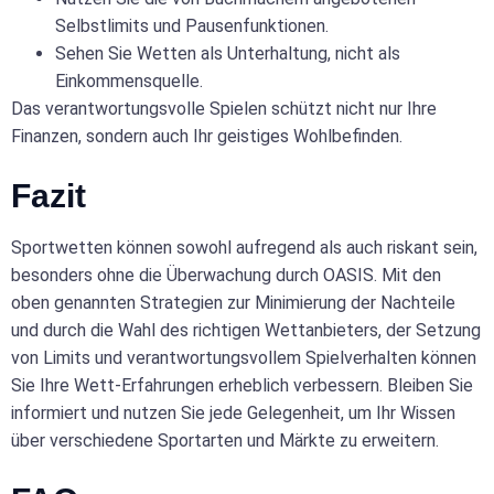
Selbstlimits und Pausenfunktionen.
Sehen Sie Wetten als Unterhaltung, nicht als
Einkommensquelle.
Das verantwortungsvolle Spielen schützt nicht nur Ihre
Finanzen, sondern auch Ihr geistiges Wohlbefinden.
Fazit
Sportwetten können sowohl aufregend als auch riskant sein,
besonders ohne die Überwachung durch OASIS. Mit den
oben genannten Strategien zur Minimierung der Nachteile
und durch die Wahl des richtigen Wettanbieters, der Setzung
von Limits und verantwortungsvollem Spielverhalten können
Sie Ihre Wett-Erfahrungen erheblich verbessern. Bleiben Sie
informiert und nutzen Sie jede Gelegenheit, um Ihr Wissen
über verschiedene Sportarten und Märkte zu erweitern.