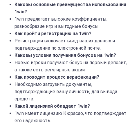
Каковы основные преимущества использования
1win?
1win предлагает высокие коэффициенты,
разнообразие игр и выгодные бонусы.
Как пройти регистрацию на 1win?
Регистрация включает ввод ваших данных и
подтверждение по электронной почте.
Каковы условия получения бонусов на 1win?
Новые игроки получают бонус на первый депозит,
а также есть регулярные акции.
Как проходит процесс верификации?
Необходимо загрузить документы,
подтверждающие вашу личность, для вывода
средств.
Какой лицензией обладает 1win?
1win имеет лицензию Кюрасао, что подтверждает
его надежность.