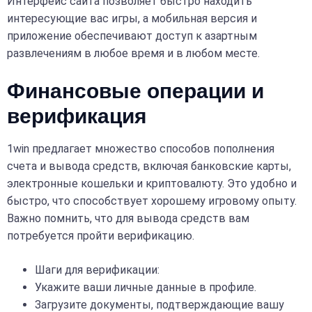
Интерфейс сайта позволяет быстро находить
интересующие вас игры, а мобильная версия и
приложение обеспечивают доступ к азартным
развлечениям в любое время и в любом месте.
Финансовые операции и
верификация
1win предлагает множество способов пополнения
счета и вывода средств, включая банковские карты,
электронные кошельки и криптовалюту. Это удобно и
быстро, что способствует хорошему игровому опыту.
Важно помнить, что для вывода средств вам
потребуется пройти верификацию.
Шаги для верификации:
Укажите ваши личные данные в профиле.
Загрузите документы, подтверждающие вашу