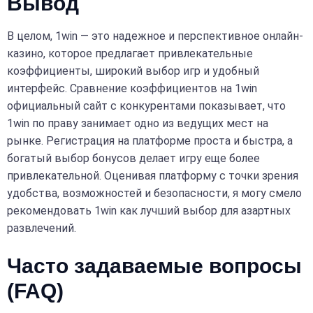
Вывод
В целом, 1win — это надежное и перспективное онлайн-
казино, которое предлагает привлекательные
коэффициенты, широкий выбор игр и удобный
интерфейс. Сравнение коэффициентов на 1win
официальный сайт с конкурентами показывает, что
1win по праву занимает одно из ведущих мест на
рынке. Регистрация на платформе проста и быстра, а
богатый выбор бонусов делает игру еще более
привлекательной. Оценивая платформу с точки зрения
удобства, возможностей и безопасности, я могу смело
рекомендовать 1win как лучший выбор для азартных
развлечений.
Часто задаваемые вопросы
(FAQ)