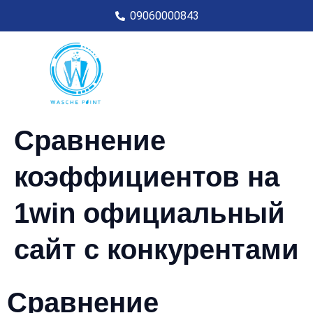
09060000843
Сравнение
коэффициентов на
1win официальный
сайт с конкурентами
Сравнение