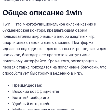
Общее описание 1win
1win — это многофункциональное онлайн-казино и
букмекерская контора, предлагающая своим
пользователям широчайший выбор азартных игр,
спортивных ставок и живых казино. Платформа
идеально подходит как для опытных игроков, так и для
новичков, благодаря ее простоте и интуитивно
понятному интерфейсу. Кроме того, регистрация и
первая ставка приходятся на пополнение бонусами, что
способствует быстрому введению в игру.
Преимущества:
Высокие коэффициенты
Богатый выбор игр
Удобный интерфейс
Мобильная версия и приложение