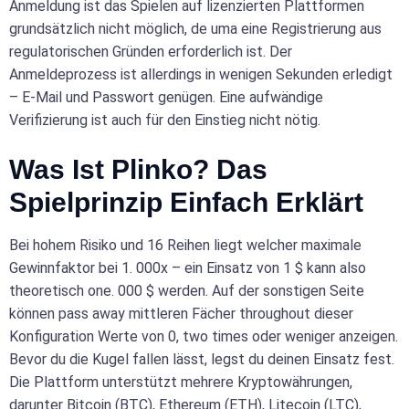
Anmeldung ist das Spielen auf lizenzierten Plattformen
grundsätzlich nicht möglich, de uma eine Registrierung aus
regulatorischen Gründen erforderlich ist. Der
Anmeldeprozess ist allerdings in wenigen Sekunden erledigt
– E-Mail und Passwort genügen. Eine aufwändige
Verifizierung ist auch für den Einstieg nicht nötig.
Was Ist Plinko? Das
Spielprinzip Einfach Erklärt
Bei hohem Risiko und 16 Reihen liegt welcher maximale
Gewinnfaktor bei 1. 000x – ein Einsatz von 1 $ kann also
theoretisch one. 000 $ werden. Auf der sonstigen Seite
können pass away mittleren Fächer throughout dieser
Konfiguration Werte von 0, two times oder weniger anzeigen.
Bevor du die Kugel fallen lässt, legst du deinen Einsatz fest.
Die Plattform unterstützt mehrere Kryptowährungen,
darunter Bitcoin (BTC), Ethereum (ETH), Litecoin (LTC),