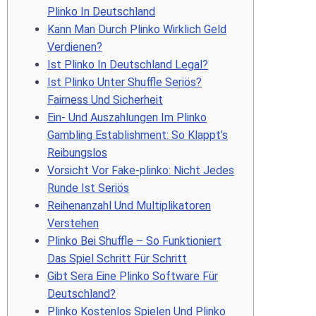
Plinko In Deutschland
Kann Man Durch Plinko Wirklich Geld
Verdienen?
Ist Plinko In Deutschland Legal?
Ist Plinko Unter Shuffle Seriös?
Fairness Und Sicherheit
Ein- Und Auszahlungen Im Plinko
Gambling Establishment: So Klappt’s
Reibungslos
Vorsicht Vor Fake-plinko: Nicht Jedes
Runde Ist Seriös
Reihenanzahl Und Multiplikatoren
Verstehen
Plinko Bei Shuffle – So Funktioniert
Das Spiel Schritt Für Schritt
Gibt Sera Eine Plinko Software Für
Deutschland?
Plinko Kostenlos Spielen Und Plinko