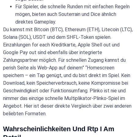
Für Spieler, die schnelle Runden mit einfachen Regeln
mögen, bieten auch Souterrain und Dice ähnlich
direktes Gameplay.
Du kannst mit Bitcoin (BTC), Ethereum (ETH), Litecoin (LTC),
Solana (SOL), USDT und dem SHFL-Token spielen.
Einzahlungen for each Kreditkarte, Apple Shell out und
Google Pay out sind ebenfalls über integrierte
Zahlungspartner möglich. Für schnellen Zugang kannst du
perish Seite als Web-App auf deinem” “Homescreen
speichern – ein Tap genügt, und du bist direkt im Spiel. Kein
Download, kein Speicherverbrauch, keine Kompromisse bei
Geschwindigkeit oder Funktionsumfang. Plinko ist nie und
nimmer das einzige schnelle Multiplikator-Plinko-Spiel im
Angebot. Hier ist dieser direkte Vergleich über zwei anderen
beliebten Formaten.
Wahrscheinlichkeiten Und Rtp I Am