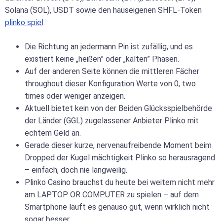
Solana (SOL), USDT sowie den hauseigenen SHFL-Token
plinko spiel
.
Die Richtung an jedermann Pin ist zufällig, und es
existiert keine „heißen” oder „kalten” Phasen.
Auf der anderen Seite können die mittleren Fächer
throughout dieser Konfiguration Werte von 0, two
times oder weniger anzeigen.
Aktuell bietet kein von der Beiden Glücksspielbehörde
der Länder (GGL) zugelassener Anbieter Plinko mit
echtem Geld an.
Gerade dieser kurze, nervenaufreibende Moment beim
Dropped der Kugel mächtigkeit Plinko so herausragend
– einfach, doch nie langweilig.
Plinko Casino brauchst du heute bei weitem nicht mehr
am LAPTOP OR COMPUTER zu spielen – auf dem
Smartphone läuft es genauso gut, wenn wirklich nicht
sogar besser.