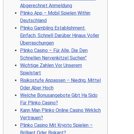
Abgerechnet Anmeldung
Plinko App – Mobil Spielen Within
Deutschland
Plinko Gambling Establishment:
Einfach, Schnell Darüber Hinaus Voller
Überraschungen
Plinko Casino – Für Alle, Die Den
Schnellen Nervenkitzel Suchen”
Wichtige Zahlen Vor Unserem
Spielstart
Risikostufe Anpassen – Niedrig, Mittel
Oder Aber Hoch
Welche Bonusangebote Gibt Ha Sido
Für Plinko Casino?
Kann Man Plinko Online Casino Wirklich
Vertrauen?
Plinko Casino Mit Krypto Spielen –
Brilliant Oder Riskant?