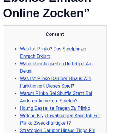
Online Zocken”
Content
Was Ist Plinko? Das Spielprinzip
Einfach Erklärt
Wahrscheinlichkeiten Und Rtp I Am
Detail
Was Ist Plinko Darüber Hinaus Wie
Funktioniert Dieses Spiel?
Warum Plinko Bei Shuffle Statt Bei
Anderen Anbietern Spielen?
Häufig Gestellte Fragen Zu Plinko
Welche Kryptowährungen Kann Ich Für
Plinko Zweckhaftigkeit?
Strategien Darüber Hinaus Tipps Für