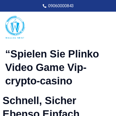
09060000843
“Spielen Sie Plinko
Video Game Vip-
crypto-casino
Schnell, Sicher
Ebenso Einfach