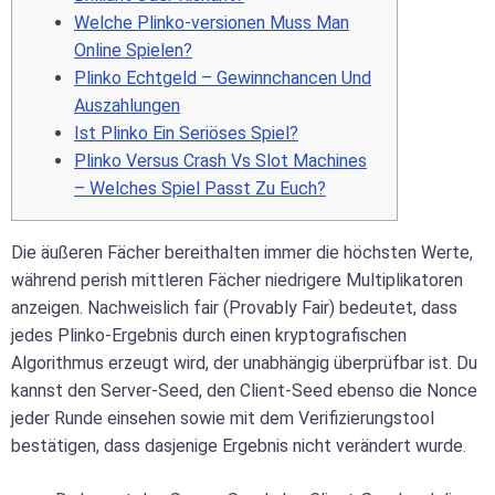
Welche Plinko-versionen Muss Man
Online Spielen?
Plinko Echtgeld – Gewinnchancen Und
Auszahlungen
Ist Plinko Ein Seriöses Spiel?
Plinko Versus Crash Vs Slot Machines
– Welches Spiel Passt Zu Euch?
Die äußeren Fächer bereithalten immer die höchsten Werte,
während perish mittleren Fächer niedrigere Multiplikatoren
anzeigen. Nachweislich fair (Provably Fair) bedeutet, dass
jedes Plinko-Ergebnis durch einen kryptografischen
Algorithmus erzeugt wird, der unabhängig überprüfbar ist. Du
kannst den Server-Seed, den Client-Seed ebenso die Nonce
jeder Runde einsehen sowie mit dem Verifizierungstool
bestätigen, dass dasjenige Ergebnis nicht verändert wurde.