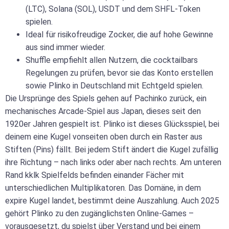
(LTC), Solana (SOL), USDT und dem SHFL-Token
spielen.
Ideal für risikofreudige Zocker, die auf hohe Gewinne
aus sind immer wieder.
Shuffle empfiehlt allen Nutzern, die cocktailbars
Regelungen zu prüfen, bevor sie das Konto erstellen
sowie Plinko in Deutschland mit Echtgeld spielen.
Die Ursprünge des Spiels gehen auf Pachinko zurück, ein
mechanisches Arcade-Spiel aus Japan, dieses seit den
1920er Jahren gespielt ist. Plinko ist dieses Glücksspiel, bei
deinem eine Kugel vonseiten oben durch ein Raster aus
Stiften (Pins) fällt. Bei jedem Stift ändert die Kugel zufällig
ihre Richtung – nach links oder aber nach rechts. Am unteren
Rand kklk Spielfelds befinden einander Fächer mit
unterschiedlichen Multiplikatoren. Das Domäne, in dem
expire Kugel landet, bestimmt deine Auszahlung. Auch 2025
gehört Plinko zu den zugänglichsten Online-Games –
vorausgesetzt, du spielst über Verstand und bei einem