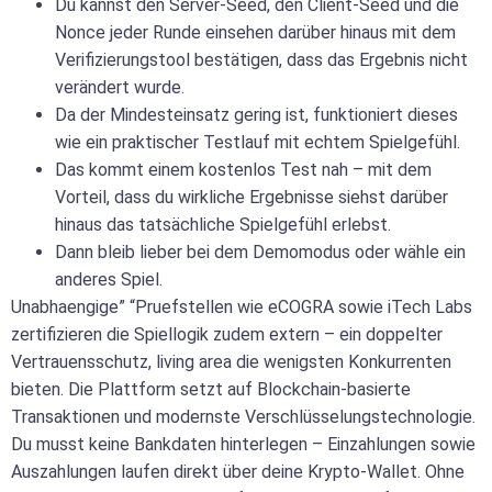
Du kannst den Server-Seed, den Client-Seed und die
Nonce jeder Runde einsehen darüber hinaus mit dem
Verifizierungstool bestätigen, dass das Ergebnis nicht
verändert wurde.
Da der Mindesteinsatz gering ist, funktioniert dieses
wie ein praktischer Testlauf mit echtem Spielgefühl.
Das kommt einem kostenlos Test nah – mit dem
Vorteil, dass du wirkliche Ergebnisse siehst darüber
hinaus das tatsächliche Spielgefühl erlebst.
Dann bleib lieber bei dem Demomodus oder wähle ein
anderes Spiel.
Unabhaengige” “Pruefstellen wie eCOGRA sowie iTech Labs
zertifizieren die Spiellogik zudem extern – ein doppelter
Vertrauensschutz, living area die wenigsten Konkurrenten
bieten. Die Plattform setzt auf Blockchain-basierte
Transaktionen und modernste Verschlüsselungstechnologie.
Du musst keine Bankdaten hinterlegen – Einzahlungen sowie
Auszahlungen laufen direkt über deine Krypto-Wallet. Ohne