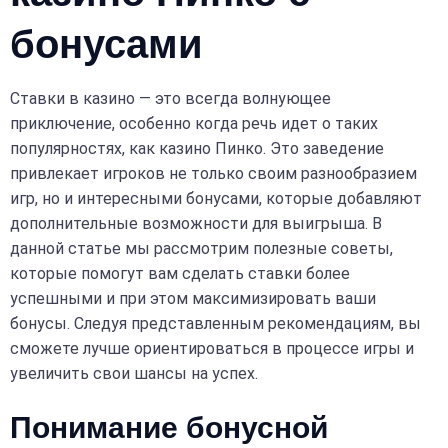
бонусами
Ставки в казино — это всегда волнующее
приключение, особенно когда речь идет о таких
популярностях, как казино Пинко. Это заведение
привлекает игроков не только своим разнообразием
игр, но и интересными бонусами, которые добавляют
дополнительные возможности для выигрыша. В
данной статье мы рассмотрим полезные советы,
которые помогут вам сделать ставки более
успешными и при этом максимизировать ваши
бонусы. Следуя представленным рекомендациям, вы
сможете лучше ориентироваться в процессе игры и
увеличить свои шансы на успех.
Понимание бонусной