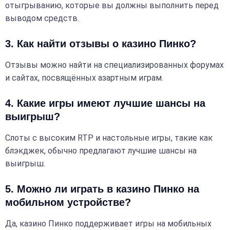
отыгрыванию, которые вы должны выполнить перед
выводом средств.
3. Как найти отзывы о казино Пинко?
Отзывы можно найти на специализированных форумах
и сайтах, посвящённых азартным играм.
4. Какие игры имеют лучшие шансы на
выигрыш?
Слоты с высоким RTP и настольные игры, такие как
блэкджек, обычно предлагают лучшие шансы на
выигрыш.
5. Можно ли играть в казино Пинко на
мобильном устройстве?
Да, казино Пинко поддерживает игры на мобильных