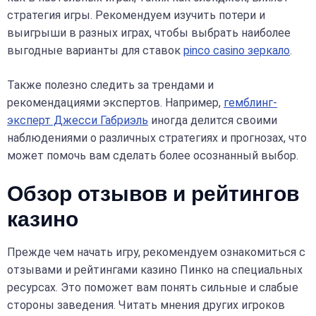
стратегия игры. Рекомендуем изучить потери и
выигрыши в разных играх, чтобы выбрать наиболее
выгодные варианты для ставок
pinco casino зеркало
.
Также полезно следить за трендами и
рекомендациями экспертов. Например,
гемблинг-
эксперт Джесси Габриэль
иногда делится своими
наблюдениями о различных стратегиях и прогнозах, что
может помочь вам сделать более осознанный выбор.
Обзор отзывов и рейтингов
казино
Прежде чем начать игру, рекомендуем ознакомиться с
отзывами и рейтингами казино Пинко на специальных
ресурсах. Это поможет вам понять сильные и слабые
стороны заведения. Читать мнения других игроков