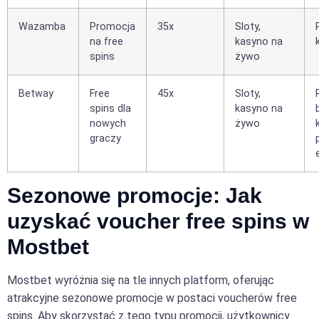
Wazamba
Promocja
35x
Sloty,
na free
kasyno na
spins
żywo
Betway
Free
45x
Sloty,
spins dla
kasyno na
nowych
żywo
graczy
Sezonowe promocje: Jak
uzyskać voucher free spins w
Mostbet
Mostbet wyróżnia się na tle innych platform, oferując
atrakcyjne sezonowe promocje w postaci voucherów free
spins. Aby skorzystać z tego typu promocji, użytkownicy