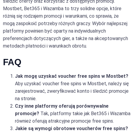
śledzić oferty oraz korzystać z dostępnych promocji.
Mostbet, Bet365 i Wazamba to trzy solidne opcje, które
różnią się rodzajem promocji i warunkami, co sprawia, że
mogą zaspokoić potrzeby różnych graczy. Wybór najlepszej
platformy powinien być oparty na indywidualnych
preferencjach dotyczących gier, a także na akceptowanych
metodach płatności i warunkach obrotu.
FAQ
Jak mogę uzyskać voucher free spins w Mostbet?
Aby uzyskać voucher free spins w Mostbet, należy się
zarejestrować, zweryfikować konto i śledzić promocje
na stronie.
Czy inne platformy oferują porównywalne
promocje?
Tak, platformy takie jak Bet365 i Wazamba
również oferują atrakcyjne promocje free spins.
Jakie są wymogi obrotowe voucherów free spins?