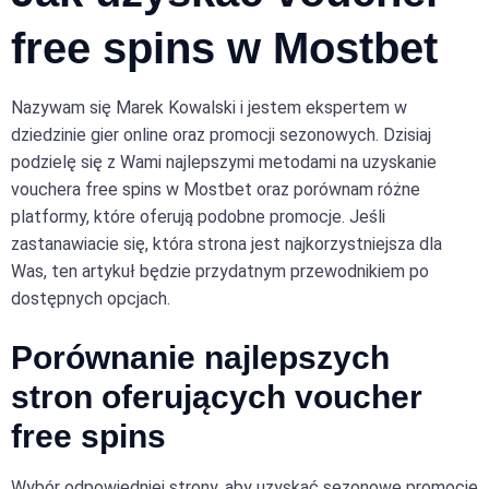
free spins w Mostbet
Nazywam się Marek Kowalski i jestem ekspertem w
dziedzinie gier online oraz promocji sezonowych. Dzisiaj
podzielę się z Wami najlepszymi metodami na uzyskanie
vouchera free spins w Mostbet oraz porównam różne
platformy, które oferują podobne promocje. Jeśli
zastanawiacie się, która strona jest najkorzystniejsza dla
Was, ten artykuł będzie przydatnym przewodnikiem po
dostępnych opcjach.
Porównanie najlepszych
stron oferujących voucher
free spins
Wybór odpowiedniej strony, aby uzyskać sezonowe promocje