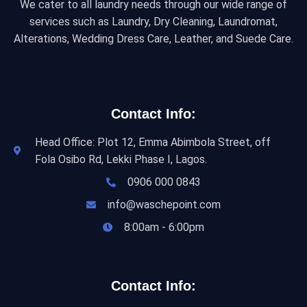
We cater to all laundry needs through our wide range of
services such as Laundry, Dry Cleaning, Laundromat,
Alterations, Wedding Dress Care, Leather, and Suede Care.
Contact Info:
Head Office: Plot 12, Emma Abimbola Street, off
Fola Osibo Rd, Lekki Phase I, Lagos.
0906 000 0843
info@waschepoint.com
8:00am - 6:00pm
Contact Info: