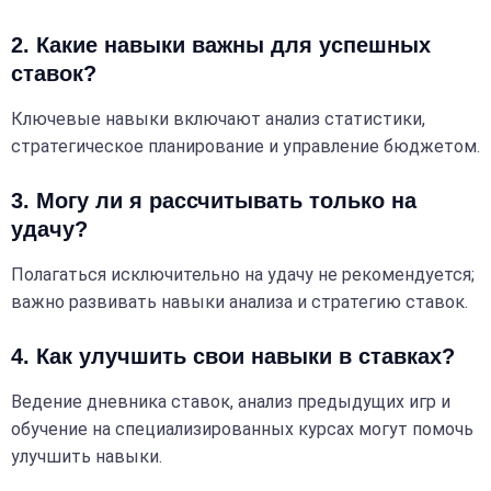
2. Какие навыки важны для успешных
ставок?
Ключевые навыки включают анализ статистики,
стратегическое планирование и управление бюджетом.
3. Могу ли я рассчитывать только на
удачу?
Полагаться исключительно на удачу не рекомендуется;
важно развивать навыки анализа и стратегию ставок.
4. Как улучшить свои навыки в ставках?
Ведение дневника ставок, анализ предыдущих игр и
обучение на специализированных курсах могут помочь
улучшить навыки.