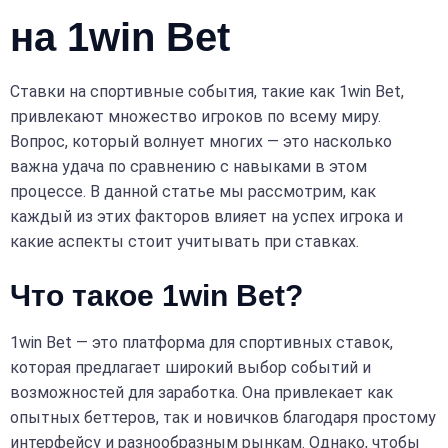
на 1win Bet
Ставки на спортивные события, такие как 1win Bet,
привлекают множество игроков по всему миру.
Вопрос, который волнует многих — это насколько
важна удача по сравнению с навыками в этом
процессе. В данной статье мы рассмотрим, как
каждый из этих факторов влияет на успех игрока и
какие аспекты стоит учитывать при ставках.
Что такое 1win Bet?
1win Bet — это платформа для спортивных ставок,
которая предлагает широкий выбор событий и
возможностей для заработка. Она привлекает как
опытных беттеров, так и новичков благодаря простому
интерфейсу и разнообразным рынкам. Однако, чтобы