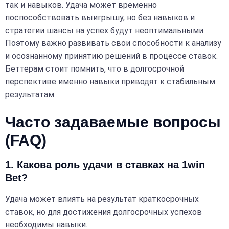
так и навыков. Удача может временно
поспособствовать выигрышу, но без навыков и
стратегии шансы на успех будут неоптимальными.
Поэтому важно развивать свои способности к анализу
и осознанному принятию решений в процессе ставок.
Беттерам стоит помнить, что в долгосрочной
перспективе именно навыки приводят к стабильным
результатам.
Часто задаваемые вопросы
(FAQ)
1. Какова роль удачи в ставках на 1win
Bet?
Удача может влиять на результат краткосрочных
ставок, но для достижения долгосрочных успехов
необходимы навыки.