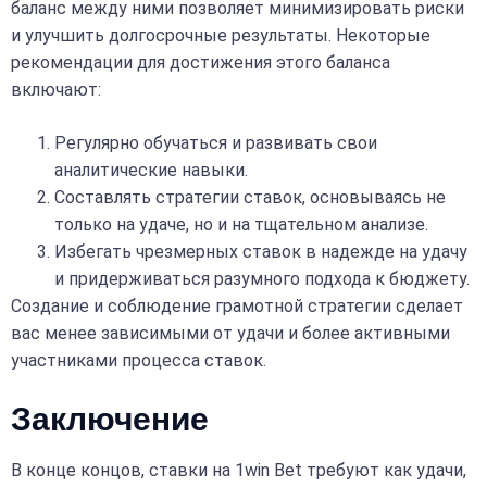
баланс между ними позволяет минимизировать риски
и улучшить долгосрочные результаты. Некоторые
рекомендации для достижения этого баланса
включают:
Регулярно обучаться и развивать свои
аналитические навыки.
Составлять стратегии ставок, основываясь не
только на удаче, но и на тщательном анализе.
Избегать чрезмерных ставок в надежде на удачу
и придерживаться разумного подхода к бюджету.
Создание и соблюдение грамотной стратегии сделает
вас менее зависимыми от удачи и более активными
участниками процесса ставок.
Заключение
В конце концов, ставки на 1win Bet требуют как удачи,