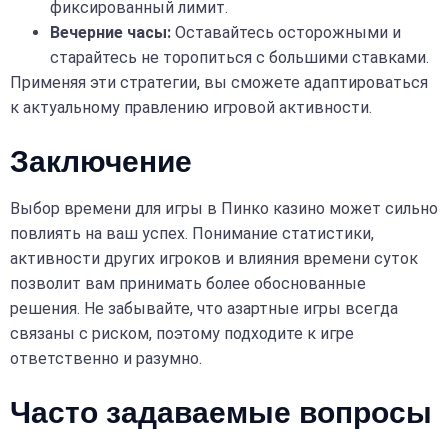
фиксированный лимит.
Вечерние часы:
Оставайтесь осторожными и
старайтесь не торопиться с большими ставками.
Применяя эти стратегии, вы сможете адаптироваться
к актуальному правлению игровой активности.
Заключение
Выбор времени для игры в Пинко казино может сильно
повлиять на ваш успех. Понимание статистики,
активности других игроков и влияния времени суток
позволит вам принимать более обоснованные
решения. Не забывайте, что азартные игры всегда
связаны с риском, поэтому подходите к игре
ответственно и разумно.
Часто задаваемые вопросы