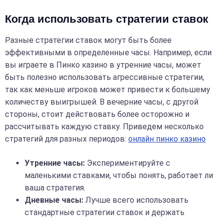
Когда использовать стратегии ставок
Разные стратегии ставок могут быть более
эффективными в определенные часы. Например, если
вы играете в Пинко казино в утренние часы, может
быть полезно использовать агрессивные стратегии,
так как меньше игроков может привести к большему
количеству выигрышей. В вечерние часы, с другой
стороны, стоит действовать более осторожно и
рассчитывать каждую ставку. Приведем несколько
стратегий для разных периодов:
онлайн пинко казино
Утренние часы:
Экспериментируйте с
маленькими ставками, чтобы понять, работает ли
ваша стратегия.
Дневные часы:
Лучше всего использовать
стандартные стратегии ставок и держать