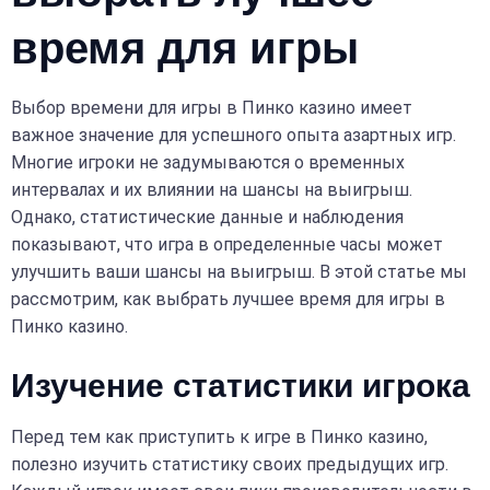
время для игры
Выбор времени для игры в Пинко казино имеет
важное значение для успешного опыта азартных игр.
Многие игроки не задумываются о временных
интервалах и их влиянии на шансы на выигрыш.
Однако, статистические данные и наблюдения
показывают, что игра в определенные часы может
улучшить ваши шансы на выигрыш. В этой статье мы
рассмотрим, как выбрать лучшее время для игры в
Пинко казино.
Изучение статистики игрока
Перед тем как приступить к игре в Пинко казино,
полезно изучить статистику своих предыдущих игр.