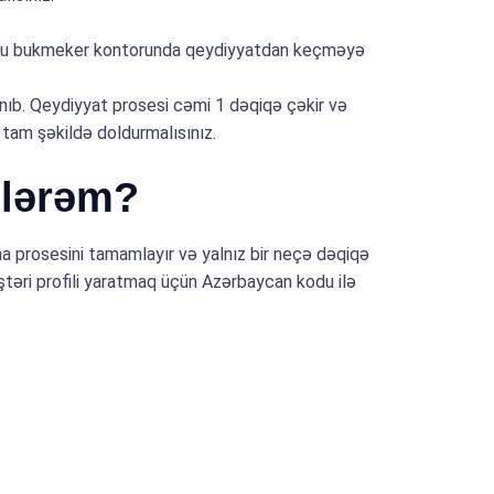
ün bu bukmeker kontorunda qeydiyyatdan keçməyə
anıb. Qeydiyyat prosesi cəmi 1 dəqiqə çəkir və
 tam şəkildə doldurmalısınız.
ilərəm?
ma prosesini tamamlayır və yalnız bir neçə dəqiqə
ştəri profili yaratmaq üçün Azərbaycan kodu ilə