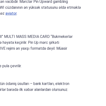
kən vacibdir. Mərclər Pin Upward gambling
 QIWI cüzdanının ən yüksək statusunu əldə etməklə
lməz
aviator
.
iam Hill” MULTI MASS MEDIA CARD “Bukmekerlər
əyata keçirilir. Pin Up mərc şirkəti
VE rejimi ən yaxşı formatda deyil. Müasir
pula çevrilir.
ün ödəniş üsulları – bank kartları, elektron
irlər barədə ilk xəbər alanlardan olursunuz.