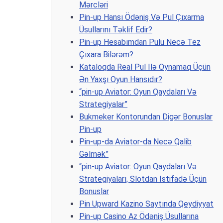
Mərcləri
Pin-up Hansı Ödəniş Və Pul Çıxarma
Üsullarını Təklif Edir?
Pin-up Hesabımdan Pulu Necə Tez
Çıxara Bilərəm?
Kataloqda Real Pul Ilə Oynamaq Üçün
Ən Yaxşı Oyun Hansıdır?
“pin-up Aviator: Oyun Qaydaları Və
Strategiyalar”
Bukmeker Kontorundan Digər Bonuslar
Pin-up
Pin-up-da Aviator-da Necə Qalib
Gəlmək”
“pin-up Aviator: Oyun Qaydaları Və
Strategiyaları, Slotdan Istifadə Üçün
Bonuslar
Pin Upward Kazino Saytında Qeydiyyat
Pin-up Casino Az Ödəniş Üsullarına