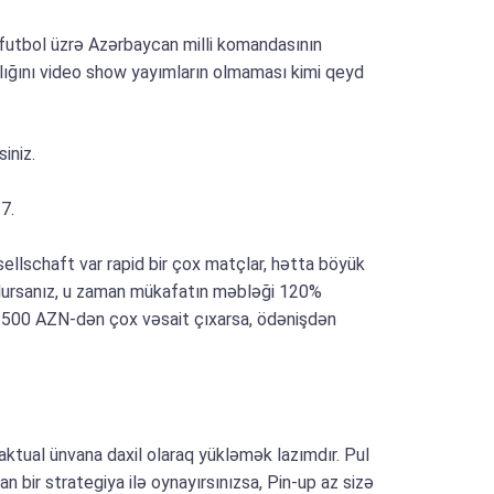
n futbol üzrə Azərbaycan milli komandasının
zlığını video show yayımların olmaması kimi qeyd
iniz.
7.
ellschaft var rapid bir çox matçlar, hətta böyük
oldursanız, u zaman mükafatın məbləği 120%
1500 AZN-dən çox vəsait çıxarsa, ödənişdən
ktual ünvana daxil olaraq yükləmək lazımdır. Pul
an bir strategiya ilə oynayırsınızsa, Pin-up az sizə