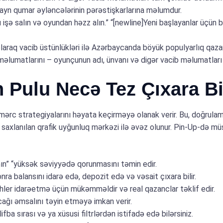
layn qumar əyləncələrinin pərəstişkarlarına məlumdur.
şə salın və oyundan həzz alın.” “[newline]Yeni başlayanlar üç
olaraq vacib üstünlükləri ilə Azərbaycanda böyük populyarlıq qaz
l məlumatlarını – oyunçunun adı, ünvanı və digər vacib məlumatları
 Pulu Necə Tez Çıxara B
mərc strategiyalarını həyata keçirməyə olanak verir. Bu, doğrula
 saxlanılan qrafik uyğunluq mərkəzi ilə əvəz olunur. Pin-Up-də mü
ın” “yüksək səviyyədə qorunmasını təmin edir.
nra balansını idarə edə, depozit edə və vəsait çıxara bilir.
ler idarəetmə üçün mükəmməldir və real qazanclar təklif edir.
cağı əmsalını təyin etməyə imkan verir.
ba sırası və ya xüsusi filtrlərdən istifadə edə bilərsiniz.