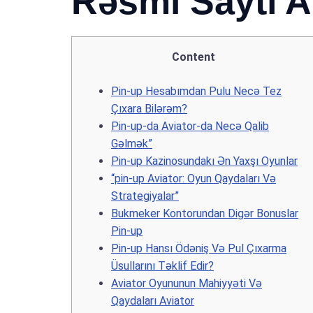
Rəsmi Saytı 
Content
Pin-up Hesabımdan Pulu Necə Tez
Çıxara Bilərəm?
Pin-up-da Aviator-da Necə Qalib
Gəlmək”
Pin-up Kazinosundakı Ən Yaxşı Oyunlar
“pin-up Aviator: Oyun Qaydaları Və
Strategiyalar”
Bukmeker Kontorundan Digər Bonuslar
Pin-up
Pin-up Hansı Ödəniş Və Pul Çıxarma
Üsullarını Təklif Edir?
Aviator Oyununun Mahiyyəti Və
Qaydaları Aviator