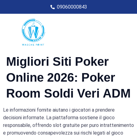
09060000843
Migliori Siti Poker
Online 2026: Poker
Room Soldi Veri ADM
Le informazioni fornite aiutano i giocatori a prendere
decisioni informate. La piattaforma sostiene il gioco
responsabile, offrendo slot gratuite per puro intrattenimento
e promuovendo consapevolezza sui rischi legati al gioco