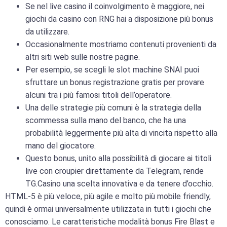
Se nel live casino il coinvolgimento è maggiore, nei
giochi da casino con RNG hai a disposizione più bonus
da utilizzare.
Occasionalmente mostriamo contenuti provenienti da
altri siti web sulle nostre pagine.
Per esempio, se scegli le slot machine SNAI puoi
sfruttare un bonus registrazione gratis per provare
alcuni tra i più famosi titoli dell’operatore.
Una delle strategie più comuni è la strategia della
scommessa sulla mano del banco, che ha una
probabilità leggermente più alta di vincita rispetto alla
mano del giocatore.
Questo bonus, unito alla possibilità di giocare ai titoli
live con croupier direttamente da Telegram, rende
TG.Casino una scelta innovativa e da tenere d’occhio.
HTML-5 è più veloce, più agile e molto più mobile friendly,
quindi è ormai universalmente utilizzata in tutti i giochi che
conosciamo. Le caratteristiche modalità bonus Fire Blast e