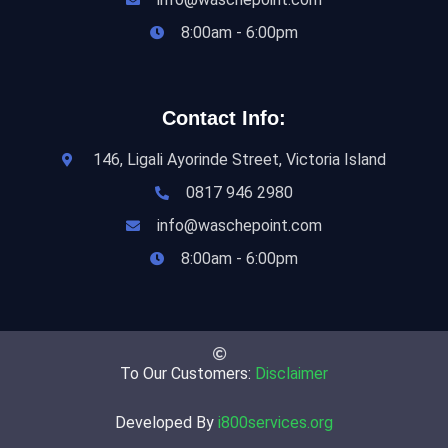
8:00am - 6:00pm
Contact Info:
146, Ligali Ayorinde Street, Victoria Island
0817 946 2980
info@waschepoint.com
8:00am - 6:00pm
To Our Customers:
Disclaimer
Developed By
i800services.org