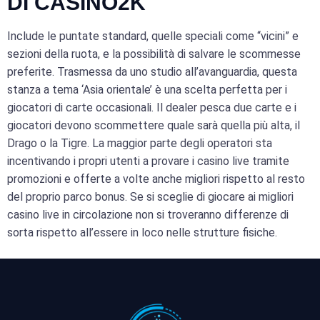
DI CASINO2K
Include le puntate standard, quelle speciali come “vicini” e
sezioni della ruota, e la possibilità di salvare le scommesse
preferite. Trasmessa da uno studio all’avanguardia, questa
stanza a tema ‘Asia orientale’ è una scelta perfetta per i
giocatori di carte occasionali. Il dealer pesca due carte e i
giocatori devono scommettere quale sarà quella più alta, il
Drago o la Tigre. La maggior parte degli operatori sta
incentivando i propri utenti a provare i casino live tramite
promozioni e offerte a volte anche migliori rispetto al resto
del proprio parco bonus. Se si sceglie di giocare ai migliori
casino live in circolazione non si troveranno differenze di
sorta rispetto all’essere in loco nelle strutture fisiche.