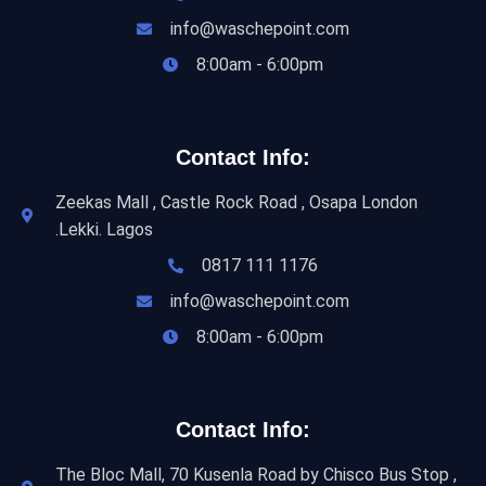
info@waschepoint.com
8:00am - 6:00pm
Contact Info:
Zeekas Mall , Castle Rock Road , Osapa London
.Lekki. Lagos
0817 111 1176
info@waschepoint.com
8:00am - 6:00pm
Contact Info:
The Bloc Mall, 70 Kusenla Road by Chisco Bus Stop ,