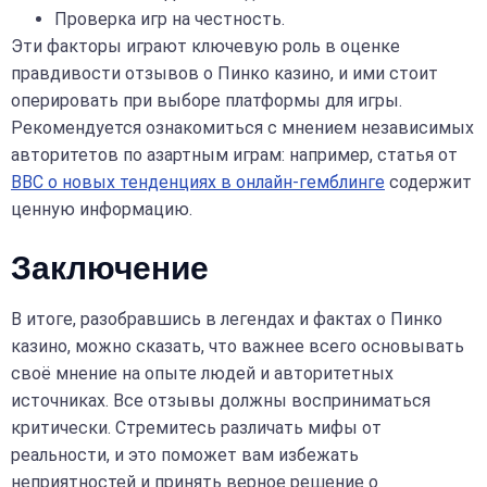
Проверка игр на честность.
Эти факторы играют ключевую роль в оценке
правдивости отзывов о Пинко казино, и ими стоит
оперировать при выборе платформы для игры.
Рекомендуется ознакомиться с мнением независимых
авторитетов по азартным играм: например, статья от
BBC о новых тенденциях в онлайн-гемблинге
содержит
ценную информацию.
Заключение
В итоге, разобравшись в легендах и фактах о Пинко
казино, можно сказать, что важнее всего основывать
своё мнение на опыте людей и авторитетных
источниках. Все отзывы должны восприниматься
критически. Стремитесь различать мифы от
реальности, и это поможет вам избежать
неприятностей и принять верное решение о