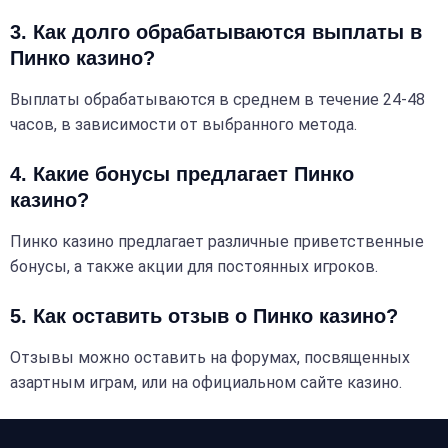
3. Как долго обрабатываются выплаты в
Пинко казино?
Выплаты обрабатываются в среднем в течение 24-48
часов, в зависимости от выбранного метода.
4. Какие бонусы предлагает Пинко
казино?
Пинко казино предлагает различные приветственные
бонусы, а также акции для постоянных игроков.
5. Как оставить отзыв о Пинко казино?
Отзывы можно оставить на форумах, посвященных
азартным играм, или на официальном сайте казино.