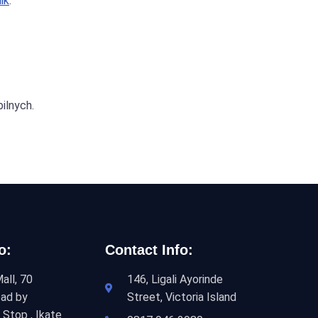
ik
.
ilnych.
o:
Contact Info:
all, 70
146, Ligali Ayorinde
ad by
Street, Victoria Island
 Stop , Ikate