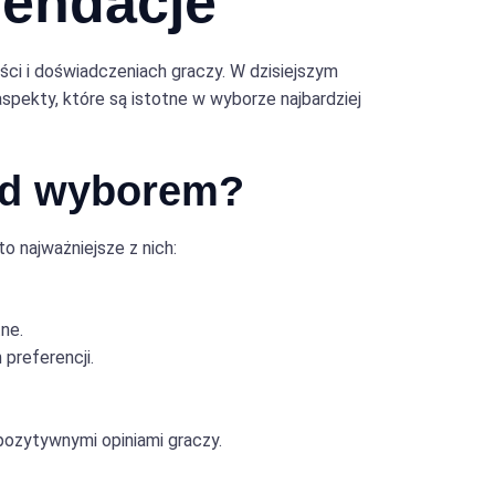
mendacje
ości i doświadczeniach graczy. W dzisiejszym
spekty, które są istotne w wyborze najbardziej
zed wyborem?
o najważniejsze z nich:
ne.
preferencji.
 pozytywnymi opiniami graczy.