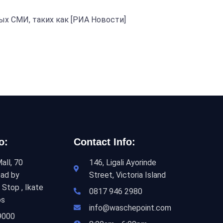
х СМИ, таких как [РИА Новости]
o:
Contact Info:
all, 70
146, Ligali Ayorinde
ad by
Street, Victoria Island
 Stop , Ikate
0817 946 2980
os
info@waschepoint.com
9000