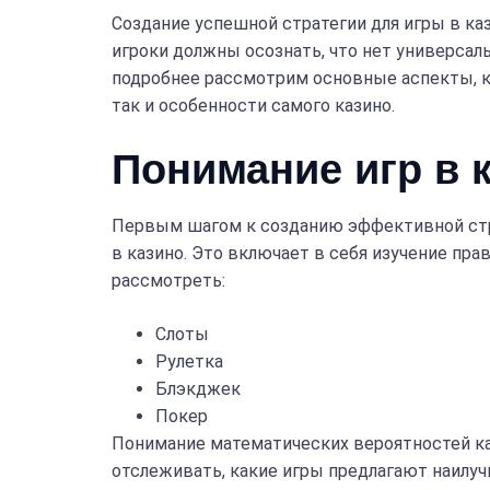
Создание успешной стратегии для игры в каз
игроки должны осознать, что нет универсал
подробнее рассмотрим основные аспекты, к
так и особенности самого казино.
Понимание игр в 
Первым шагом к созданию эффективной стра
в казино. Это включает в себя изучение пра
рассмотреть:
Слоты
Рулетка
Блэкджек
Покер
Понимание математических вероятностей к
отслеживать, какие игры предлагают наилу