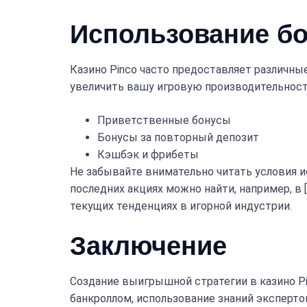
Использование бо
Казино Pinco часто предоставляет различны
увеличить вашу игровую производительнос
Приветственные бонусы
Бонусы за повторный депозит
Кэшбэк и фрибеты
Не забывайте внимательно читать условия 
последних акциях можно найти, например, в [
текущих тенденциях в игорной индустрии.
Заключение
Создание выигрышной стратегии в казино Pi
банкроллом, использование знаний эксперто