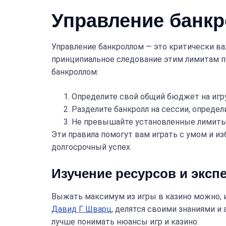
Управление банк
Управление банкроллом — это критически ва
принципиальное следование этим лимитам п
банкроллом:
Определите свой общий бюджет на игру
Разделите банкролл на сессии, определ
Не превышайте установленные лимиты,
Эти правила помогут вам играть с умом и и
долгосрочный успех.
Изучение ресурсов и эксп
Выжать максимум из игры в казино можно, 
Давид Г. Шварц
, делятся своими знаниями и
лучше понимать нюансы игр и казино.