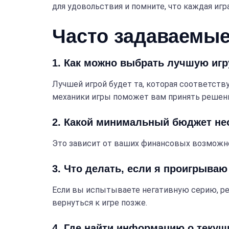
для удовольствия и помните, что каждая игр
Часто задаваемы
1. Как можно выбрать лучшую игр
Лучшей игрой будет та, которая соответст
механики игры поможет вам принять решен
2. Какой минимальный бюджет не
Это зависит от ваших финансовых возможно
3. Что делать, если я проигрыва
Если вы испытываете негативную серию, ре
вернуться к игре позже.
4. Где найти информацию о текущ