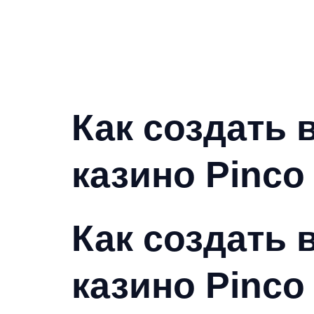
Как создать
казино Pinco
Как создать
казино Pinco