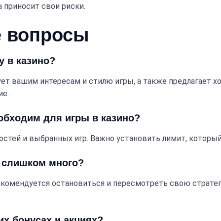
а приносит свои риски.
е вопросы
у в казино?
вует вашим интересам и стилю игры, а также предлагает
ие.
обходим для игры в казино?
стей и выбранных игр. Важно установить лимит, который
ю слишком много?
комендуется остановиться и пересмотреть свою стратеги
их бонусах и акциях?