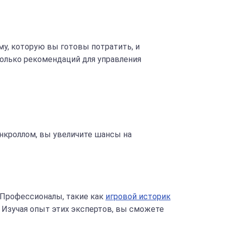
му, которую вы готовы потратить, и
олько рекомендаций для управления
анкроллом, вы увеличите шансы на
 Профессионалы, такие как
игровой историк
 Изучая опыт этих экспертов, вы сможете