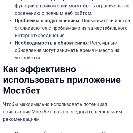
функции в приложении могут быть ограничены по
сравнению с полным веб-сайтом.
Проблемы с подключением:
Пользователи иногда
сталкиваются с проблемами из-за нестабильного
интернет-соединения.
Необходимость в обновлениях:
Регулярные
обновления могут занимать время и место на
устройстве.
Как эффективно
использовать приложение
Мостбет
Чтобы максимально использовать потенциал
приложения Мостбет, важно следовать нескольким
рекомендациям: