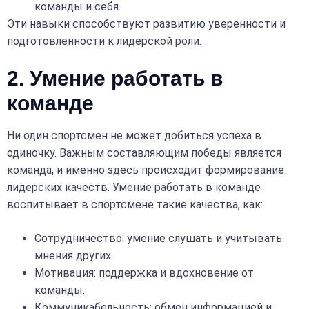
команды и себя.
Эти навыки способствуют развитию уверенности и
подготовленности к лидерской роли.
2. Умение работать в
команде
Ни один спортсмен не может добиться успеха в
одиночку. Важным составляющим победы является
команда, и именно здесь происходит формирование
лидерских качеств. Умение работать в команде
воспитывает в спортсмене такие качества, как:
Сотрудничество: умение слушать и учитывать
мнения других.
Мотивация: поддержка и вдохновение от
команды.
Коммуникабельность: обмен информацией и