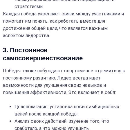
стратегиями.
Каждая победа укрепляет связи между участниками и
помогает им понять, как работать вместе для
достижения общей цели, что является важным
аспектом лидерства.
3. Постоянное
самосовершенствование
Победы также побуждают спортсменов стремиться к
постоянному развитию. Лидер всегда ищет
возможности для улучшения своих навыков и
повышения эффективности. Это включает в себя:
Целеполагание: установка новых амбициозных
целей после каждой победы.
Анализ своих действий: изучение того, что
сработало, а что можно улучшить.