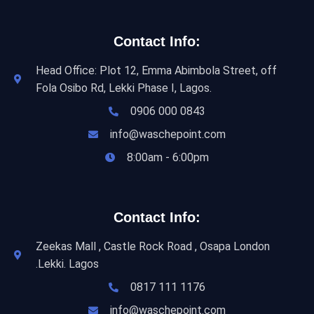
Contact Info:
Head Office: Plot 12, Emma Abimbola Street, off
Fola Osibo Rd, Lekki Phase I, Lagos.
0906 000 0843
info@waschepoint.com
8:00am - 6:00pm
Contact Info:
Zeekas Mall , Castle Rock Road , Osapa London
.Lekki. Lagos
0817 111 1176
info@waschepoint.com