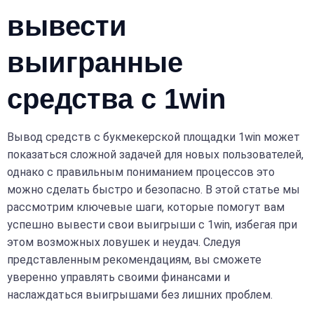
вывести
выигранные
средства с 1win
Вывод средств с букмекерской площадки 1win может
показаться сложной задачей для новых пользователей,
однако с правильным пониманием процессов это
можно сделать быстро и безопасно. В этой статье мы
рассмотрим ключевые шаги, которые помогут вам
успешно вывести свои выигрыши с 1win, избегая при
этом возможных ловушек и неудач. Следуя
представленным рекомендациям, вы сможете
уверенно управлять своими финансами и
наслаждаться выигрышами без лишних проблем.