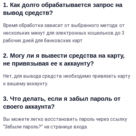
1. Как долго обрабатывается запрос на
вывод средств?
Время обработки зависит от выбранного метода: от
нескольких минут для электронных кошельков до 3
рабочих дней для банковских карт.
2. Могу ли я вывести средства на карту,
не привязывая ее к аккаунту?
Нет, для вывода средств необходимо привязать карту
к вашему аккаунту.
3. Что делать, если я забыл пароль от
своего аккаунта?
Вы можете легко восстановить пароль через ссылку
“Забыли пароль?” на странице входа.