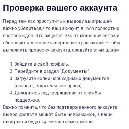
Проверка вашего аккаунта
Перед тем как приступить к выводу выигрышей,
важно убедиться, что ваш аккаунт в 1win полностью
подтвержден. Это защитит вас от мошенничества и
обеспечит успешное завершение транзакций. Чтобы
выполнить проверку аккаунта, следуйте этим шагам:
Зайдите в свой профиль.
Перейдите в раздел “Документы”.
Загрузите копии необходимых документов
(паспорт, водительские права).
Дождитесь подтверждения от службы
поддержки.
Важно помнить, что без подтвержденного аккаунта
вывод средств может быть невозможен, а ваши
выигрыши будут временно заморожены.