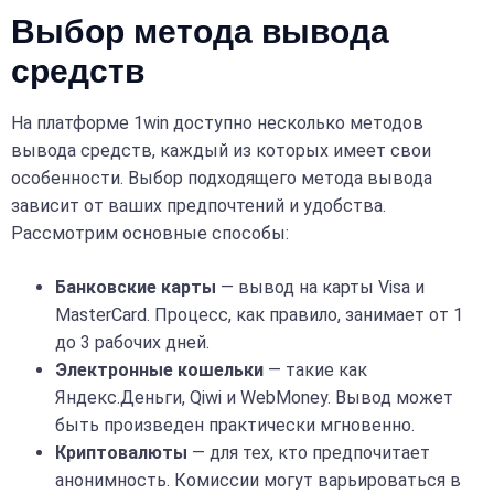
Выбор метода вывода
средств
На платформе 1win доступно несколько методов
вывода средств, каждый из которых имеет свои
особенности. Выбор подходящего метода вывода
зависит от ваших предпочтений и удобства.
Рассмотрим основные способы:
Банковские карты
— вывод на карты Visa и
MasterCard. Процесс, как правило, занимает от 1
до 3 рабочих дней.
Электронные кошельки
— такие как
Яндекс.Деньги, Qiwi и WebMoney. Вывод может
быть произведен практически мгновенно.
Криптовалюты
— для тех, кто предпочитает
анонимность. Комиссии могут варьироваться в