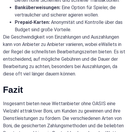
bieten hohe Sicherheit und schnelle Transaktionen.
Banküberweisungen:
Eine Option für Spieler, die
vertraulicher und sicherer agieren wollen.
Prepaid-Karten:
Anonymität und Kontrolle über das
Budget sind große Vorteile.
Die Geschwindigkeit von Einzahlungen und Auszahlungen
kann von Anbieter zu Anbieter variieren, wobei eWallets in
der Regel die schnellsten Bearbeitungszeiten bieten. Es ist
entscheidend, auf mögliche Gebühren und die Dauer der
Bearbeitung zu achten, besonders bei Auszahlungen, da
diese oft viel länger dauern können.
Fazit
Insgesamt bieten neue Wettanbieter ohne OASIS eine
Vielzahl attraktiver Boni, um Kunden zu gewinnen und ihre
Dienstleistungen zu fördern. Die verschiedenen Arten von
Boni, die gesicherten Zahlungsmethoden und die beliebten