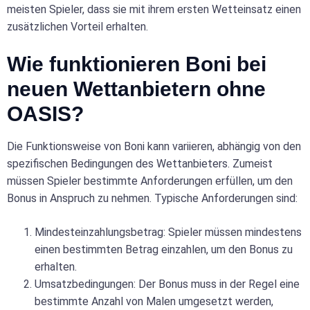
meisten Spieler, dass sie mit ihrem ersten Wetteinsatz einen
zusätzlichen Vorteil erhalten.
Wie funktionieren Boni bei
neuen Wettanbietern ohne
OASIS?
Die Funktionsweise von Boni kann variieren, abhängig von den
spezifischen Bedingungen des Wettanbieters. Zumeist
müssen Spieler bestimmte Anforderungen erfüllen, um den
Bonus in Anspruch zu nehmen. Typische Anforderungen sind:
Mindesteinzahlungsbetrag: Spieler müssen mindestens
einen bestimmten Betrag einzahlen, um den Bonus zu
erhalten.
Umsatzbedingungen: Der Bonus muss in der Regel eine
bestimmte Anzahl von Malen umgesetzt werden,