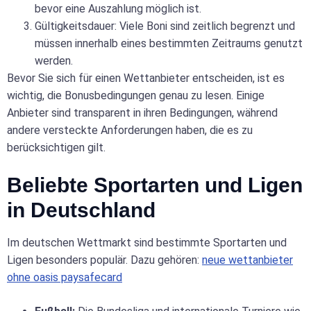
bevor eine Auszahlung möglich ist.
Gültigkeitsdauer: Viele Boni sind zeitlich begrenzt und
müssen innerhalb eines bestimmten Zeitraums genutzt
werden.
Bevor Sie sich für einen Wettanbieter entscheiden, ist es
wichtig, die Bonusbedingungen genau zu lesen. Einige
Anbieter sind transparent in ihren Bedingungen, während
andere versteckte Anforderungen haben, die es zu
berücksichtigen gilt.
Beliebte Sportarten und Ligen
in Deutschland
Im deutschen Wettmarkt sind bestimmte Sportarten und
Ligen besonders populär. Dazu gehören:
neue wettanbieter
ohne oasis paysafecard