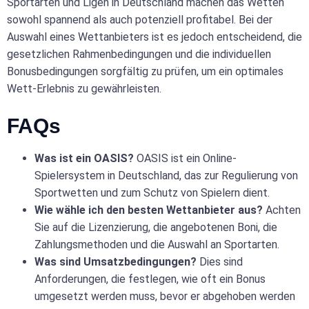
Sportarten und Ligen in Deutschland machen das Wetten
sowohl spannend als auch potenziell profitabel. Bei der
Auswahl eines Wettanbieters ist es jedoch entscheidend, die
gesetzlichen Rahmenbedingungen und die individuellen
Bonusbedingungen sorgfältig zu prüfen, um ein optimales
Wett-Erlebnis zu gewährleisten.
FAQs
Was ist ein OASIS?
OASIS ist ein Online-
Spielersystem in Deutschland, das zur Regulierung von
Sportwetten und zum Schutz von Spielern dient.
Wie wähle ich den besten Wettanbieter aus?
Achten
Sie auf die Lizenzierung, die angebotenen Boni, die
Zahlungsmethoden und die Auswahl an Sportarten.
Was sind Umsatzbedingungen?
Dies sind
Anforderungen, die festlegen, wie oft ein Bonus
umgesetzt werden muss, bevor er abgehoben werden