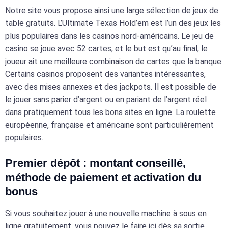
Notre site vous propose ainsi une large sélection de jeux de
table gratuits. L’Ultimate Texas Hold’em est l’un des jeux les
plus populaires dans les casinos nord-américains. Le jeu de
casino se joue avec 52 cartes, et le but est qu’au final, le
joueur ait une meilleure combinaison de cartes que la banque.
Certains casinos proposent des variantes intéressantes,
avec des mises annexes et des jackpots. Il est possible de
le jouer sans parier d’argent ou en pariant de l’argent réel
dans pratiquement tous les bons sites en ligne. La roulette
européenne, française et américaine sont particulièrement
populaires.
Premier dépôt : montant conseillé,
méthode de paiement et activation du
bonus
Si vous souhaitez jouer à une nouvelle machine à sous en
ligne gratuitement, vous pouvez le faire ici dès sa sortie.