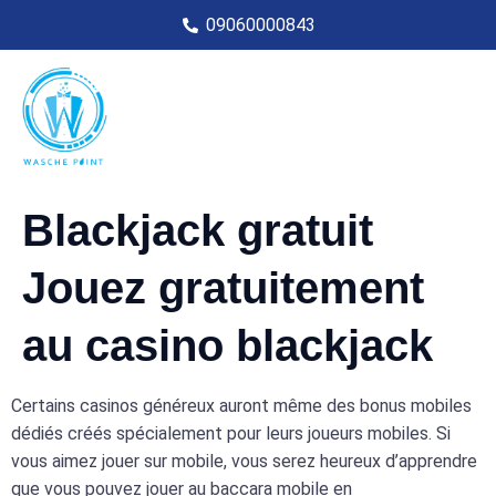
09060000843
Blackjack gratuit
Jouez gratuitement
au casino blackjack
Certains casinos généreux auront même des bonus mobiles
dédiés créés spécialement pour leurs joueurs mobiles. Si
vous aimez jouer sur mobile, vous serez heureux d’apprendre
que vous pouvez jouer au baccara mobile en