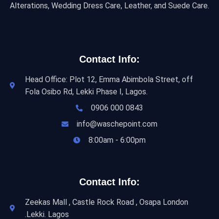
Alterations, Wedding Dress Care, Leather, and Suede Care.
Contact Info:
Head Office: Plot 12, Emma Abimbola Street, off
Fola Osibo Rd, Lekki Phase I, Lagos.
0906 000 0843
info@waschepoint.com
8:00am - 6:00pm
Contact Info:
Zeekas Mall , Castle Rock Road , Osapa London
.Lekki. Lagos