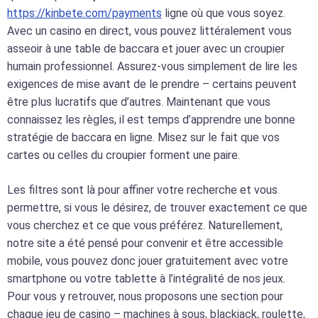
https://kinbete.com/payments
ligne où que vous soyez.
Avec un casino en direct, vous pouvez littéralement vous
asseoir à une table de baccara et jouer avec un croupier
humain professionnel. Assurez-vous simplement de lire les
exigences de mise avant de le prendre – certains peuvent
être plus lucratifs que d’autres. Maintenant que vous
connaissez les règles, il est temps d’apprendre une bonne
stratégie de baccara en ligne. Misez sur le fait que vos
cartes ou celles du croupier forment une paire.
Les filtres sont là pour affiner votre recherche et vous
permettre, si vous le désirez, de trouver exactement ce que
vous cherchez et ce que vous préférez. Naturellement,
notre site a été pensé pour convenir et être accessible
mobile, vous pouvez donc jouer gratuitement avec votre
smartphone ou votre tablette à l’intégralité de nos jeux.
Pour vous y retrouver, nous proposons une section pour
chaque jeu de casino – machines à sous, blackjack, roulette,