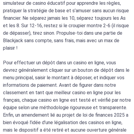
simulateur de casino éducatif pour apprendre les règles,
pratiquer la stratégie de base et s’amuser sans aucun risque
financier. Ne séparez jamais les 10, séparez toujours les As
et les 8. Sur 12-16, restez si le croupier montre 2-6 (il risque
de dépasser), tirez sinon. Propulse-toi dans une partie de
Blackjack sans compte, sans frais, mais avec un max de
plaisir !
Pour effectuer un dépôt dans un casino en ligne, vous
devrez généralement cliquer sur un bouton de dépôt dans le
menu principal, saisir le montant à déposer, et indiquer vos
informations de paiement. Avant de figurer dans notre
classement en tant que meilleur casino en ligne pour les
français, chaque casino en ligne est testé et vérifié par notre
équipe selon une méthodologie rigoureuse et transparente.
Enfin, un amendement lié au projet de loi de finances 2025 a
bien évoqué l’idée d’une légalisation des casinos en ligne,
mais le dispositif a été retiré et aucune ouverture générale