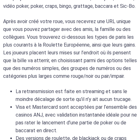
vidéo poker, poker, craps, bingo, grattage, baccara et Sic-Bo.
Après avoir créé votre roue, vous recevrez une URL unique
que vous pouvez partager avec des amis, la famille ou des
collègues. Vous trouverez ci-dessous les types de paris les
plus courants à la Roulette Européenne, ainsi que leurs gains.
Les joueurs placent leurs mises sur l’endroit où ils pensent
que la bille va atterrir, en choisissant parmi des options telles
que des numéros simples, des groupes de numéros ou des
catégories plus larges comme rouge/noir ou pair/impair.
La retransmission est faite en streaming et sans le
moindre décalage de sorte qu’il n’y ait aucun trucage.
Visa et Mastercard sont acceptées par l’ensemble des
casinos ANJ, avec validation instantanée idéale pour ne
pas rater le lancement d’une partie de poker ou de
baccarat en direct.
Des versions de roulette, de blackjack ou de craps