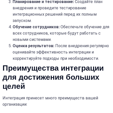
Планирование и тестирование:
Создайте план
внедрения и проведите тестирование
интеграционных решений перед их полным
запуском.
Обучение сотрудников:
Обеспечьте обучение для
всех сотрудников, которые будут работать с
новыми системами.
Оценка результатов:
После внедрения регулярно
оценивайте эффективность интеграции и
корректируйте подходы при необходимости.
Преимущества интеграции
для достижения больших
целей
Интеграция принесет много преимуществ вашей
организации: