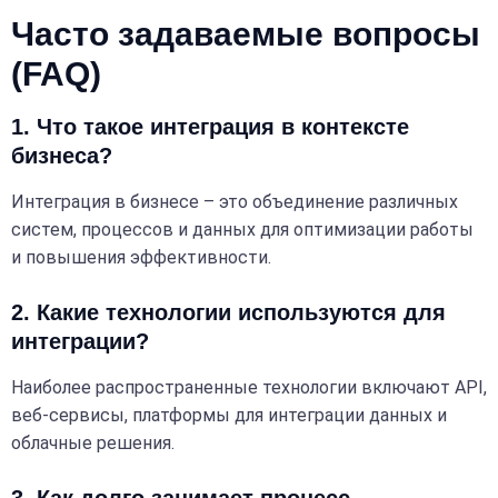
Часто задаваемые вопросы
(FAQ)
1. Что такое интеграция в контексте
бизнеса?
Интеграция в бизнесе – это объединение различных
систем, процессов и данных для оптимизации работы
и повышения эффективности.
2. Какие технологии используются для
интеграции?
Наиболее распространенные технологии включают API,
веб-сервисы, платформы для интеграции данных и
облачные решения.