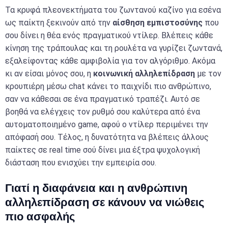
Τα κρυφά πλεονεκτήματα του ζωντανού καζίνο για εσένα
ως παίκτη ξεκινούν από την
αίσθηση εμπιστοσύνης
που
σου δίνει η θέα ενός πραγματικού ντίλερ. Βλέπεις κάθε
κίνηση της τράπουλας και τη ρουλέτα να γυρίζει ζωντανά,
εξαλείφοντας κάθε αμφιβολία για τον αλγόριθμο. Ακόμα
κι αν είσαι μόνος σου, η
κοινωνική αλληλεπίδραση
με τον
κρουπιέρη μέσω chat κάνει το παιχνίδι πιο ανθρώπινο,
σαν να κάθεσαι σε ένα πραγματικό τραπέζι. Αυτό σε
βοηθά να ελέγχεις τον ρυθμό σου καλύτερα από ένα
αυτοματοποιημένο game, αφού ο ντίλερ περιμένει την
απόφασή σου. Τέλος, η δυνατότητα να βλέπεις άλλους
παίκτες σε real time σού δίνει μια έξτρα ψυχολογική
διάσταση που ενισχύει την εμπειρία σου.
Γιατί η διαφάνεια και η ανθρώπινη
αλληλεπίδραση σε κάνουν να νιώθεις
πιο ασφαλής