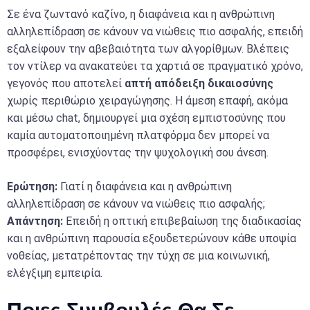
Σε ένα ζωντανό καζίνο, η διαφάνεια και η ανθρώπινη
αλληλεπίδραση σε κάνουν να νιώθεις πιο ασφαλής, επειδή
εξαλείφουν την αβεβαιότητα των αλγορίθμων. Βλέπεις
τον ντίλερ να ανακατεύει τα χαρτιά σε πραγματικό χρόνο,
γεγονός που αποτελεί
απτή απόδειξη δικαιοσύνης
χωρίς περιθώριο χειραγώγησης. Η άμεση επαφή, ακόμα
και μέσω chat, δημιουργεί μια σχέση εμπιστοσύνης που
καμία αυτοματοποιημένη πλατφόρμα δεν μπορεί να
προσφέρει, ενισχύοντας την ψυχολογική σου άνεση.
Ερώτηση:
Γιατί η διαφάνεια και η ανθρώπινη
αλληλεπίδραση σε κάνουν να νιώθεις πιο ασφαλής;
Απάντηση:
Επειδή η οπτική επιβεβαίωση της διαδικασίας
και η ανθρώπινη παρουσία εξουδετερώνουν κάθε υποψία
νοθείας, μετατρέποντας την τύχη σε μια κοινωνική,
ελέγξιμη εμπειρία.