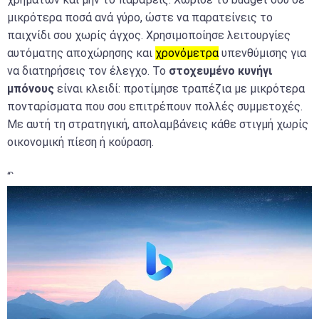
μικρότερα ποσά ανά γύρο, ώστε να παρατείνεις το
παιχνίδι σου χωρίς άγχος. Χρησιμοποίησε λειτουργίες
αυτόματης αποχώρησης και
χρονόμετρα
υπενθύμισης για
να διατηρήσεις τον έλεγχο. Το
στοχευμένο κυνήγι
μπόνους
είναι κλειδί: προτίμησε τραπέζια με μικρότερα
πονταρίσματα που σου επιτρέπουν πολλές συμμετοχές.
Με αυτή τη στρατηγική, απολαμβάνεις κάθε στιγμή χωρίς
οικονομική πίεση ή κούραση.
“`