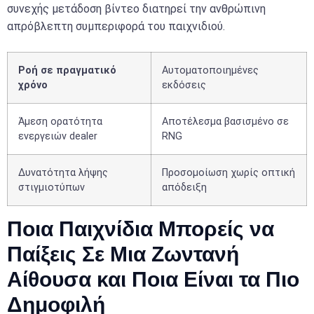
συνεχής μετάδοση βίντεο διατηρεί την ανθρώπινη
απρόβλεπτη συμπεριφορά του παιχνιδιού.
Ροή σε πραγματικό
Αυτοματοποιημένες
χρόνο
εκδόσεις
Άμεση ορατότητα
Αποτέλεσμα βασισμένο σε
ενεργειών dealer
RNG
Δυνατότητα λήψης
Προσομοίωση χωρίς οπτική
στιγμιοτύπων
απόδειξη
Ποια Παιχνίδια Μπορείς να
Παίξεις Σε Μια Ζωντανή
Αίθουσα και Ποια Είναι τα Πιο
Δημοφιλή