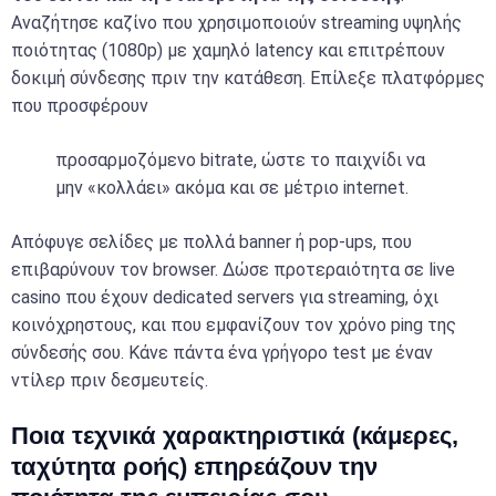
Αναζήτησε καζίνο που χρησιμοποιούν streaming υψηλής
ποιότητας (1080p) με χαμηλό latency και επιτρέπουν
δοκιμή σύνδεσης πριν την κατάθεση. Επίλεξε πλατφόρμες
που προσφέρουν
προσαρμοζόμενο bitrate, ώστε το παιχνίδι να
μην «κολλάει» ακόμα και σε μέτριο internet.
Απόφυγε σελίδες με πολλά banner ή pop-ups, που
επιβαρύνουν τον browser. Δώσε προτεραιότητα σε live
casino που έχουν dedicated servers για streaming, όχι
κοινόχρηστους, και που εμφανίζουν τον χρόνο ping της
σύνδεσής σου. Κάνε πάντα ένα γρήγορο test με έναν
ντίλερ πριν δεσμευτείς.
Ποια τεχνικά χαρακτηριστικά (κάμερες,
ταχύτητα ροής) επηρεάζουν την