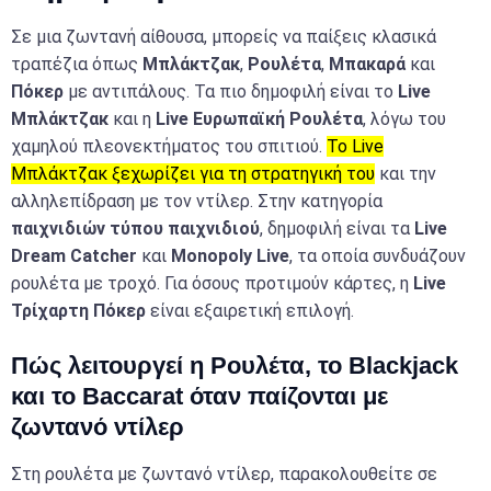
Σε μια ζωντανή αίθουσα, μπορείς να παίξεις κλασικά
τραπέζια όπως
Μπλάκτζακ
,
Ρουλέτα
,
Μπακαρά
και
Πόκερ
με αντιπάλους. Τα πιο δημοφιλή είναι το
Live
Μπλάκτζακ
και η
Live Ευρωπαϊκή Ρουλέτα
, λόγω του
χαμηλού πλεονεκτήματος του σπιτιού.
Το Live
Μπλάκτζακ ξεχωρίζει για τη στρατηγική του
και την
αλληλεπίδραση με τον ντίλερ. Στην κατηγορία
παιχνιδιών τύπου παιχνιδιού
, δημοφιλή είναι τα
Live
Dream Catcher
και
Monopoly Live
, τα οποία συνδυάζουν
ρουλέτα με τροχό. Για όσους προτιμούν κάρτες, η
Live
Τρίχαρτη Πόκερ
είναι εξαιρετική επιλογή.
Πώς λειτουργεί η Ρουλέτα, το Blackjack
και το Baccarat όταν παίζονται με
ζωντανό ντίλερ
Στη ρουλέτα με ζωντανό ντίλερ, παρακολουθείτε σε