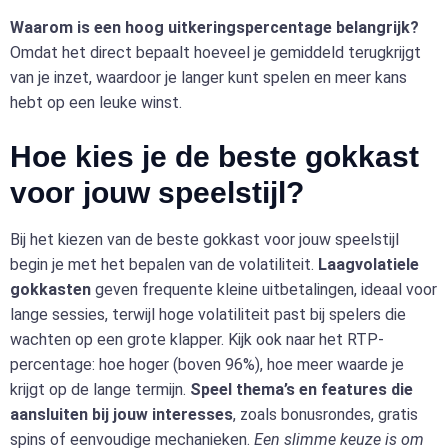
Waarom is een hoog uitkeringspercentage belangrijk?
Omdat het direct bepaalt hoeveel je gemiddeld terugkrijgt
van je inzet, waardoor je langer kunt spelen en meer kans
hebt op een leuke winst.
Hoe kies je de beste gokkast
voor jouw speelstijl?
Bij het kiezen van de beste gokkast voor jouw speelstijl
begin je met het bepalen van de volatiliteit.
Laagvolatiele
gokkasten
geven frequente kleine uitbetalingen, ideaal voor
lange sessies, terwijl hoge volatiliteit past bij spelers die
wachten op een grote klapper. Kijk ook naar het RTP-
percentage: hoe hoger (boven 96%), hoe meer waarde je
krijgt op de lange termijn.
Speel thema’s en features die
aansluiten bij jouw interesses
, zoals bonusrondes, gratis
spins of eenvoudige mechanieken.
Een slimme keuze is om