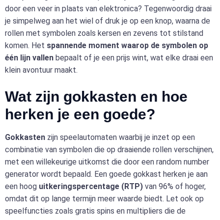
door een veer in plaats van elektronica? Tegenwoordig draai
je simpelweg aan het wiel of druk je op een knop, waarna de
rollen met symbolen zoals kersen en zevens tot stilstand
komen. Het
spannende moment waarop de symbolen op
één lijn vallen
bepaalt of je een prijs wint, wat elke draai een
klein avontuur maakt.
Wat zijn gokkasten en hoe
herken je een goede?
Gokkasten
zijn speelautomaten waarbij je inzet op een
combinatie van symbolen die op draaiende rollen verschijnen,
met een willekeurige uitkomst die door een random number
generator wordt bepaald. Een goede gokkast herken je aan
een hoog
uitkeringspercentage (RTP)
van 96% of hoger,
omdat dit op lange termijn meer waarde biedt. Let ook op
speelfuncties zoals gratis spins en multipliers die de