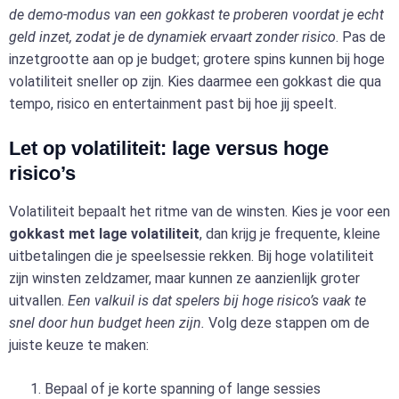
de demo-modus van een gokkast te proberen voordat je echt
geld inzet, zodat je de dynamiek ervaart zonder risico
. Pas de
inzetgrootte aan op je budget; grotere spins kunnen bij hoge
volatiliteit sneller op zijn. Kies daarmee een gokkast die qua
tempo, risico en entertainment past bij hoe jij speelt.
Let op volatiliteit: lage versus hoge
risico’s
Volatiliteit bepaalt het ritme van de winsten. Kies je voor een
gokkast met lage volatiliteit
, dan krijg je frequente, kleine
uitbetalingen die je speelsessie rekken. Bij hoge volatiliteit
zijn winsten zeldzamer, maar kunnen ze aanzienlijk groter
uitvallen.
Een valkuil is dat spelers bij hoge risico’s vaak te
snel door hun budget heen zijn.
Volg deze stappen om de
juiste keuze te maken:
Bepaal of je korte spanning of lange sessies