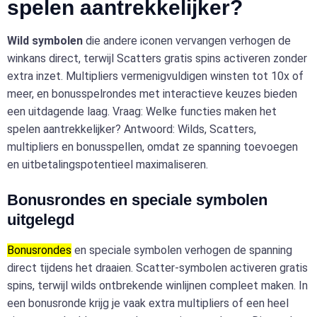
spelen aantrekkelijker?
Wild symbolen
die andere iconen vervangen verhogen de
winkans direct, terwijl Scatters gratis spins activeren zonder
extra inzet. Multipliers vermenigvuldigen winsten tot 10x of
meer, en bonusspelrondes met interactieve keuzes bieden
een uitdagende laag. Vraag: Welke functies maken het
spelen aantrekkelijker? Antwoord: Wilds, Scatters,
multipliers en bonusspellen, omdat ze spanning toevoegen
en uitbetalingspotentieel maximaliseren.
Bonusrondes en speciale symbolen
uitgelegd
Bonusrondes
en speciale symbolen verhogen de spanning
direct tijdens het draaien. Scatter-symbolen activeren gratis
spins, terwijl wilds ontbrekende winlijnen compleet maken. In
een bonusronde krijg je vaak extra multipliers of een heel