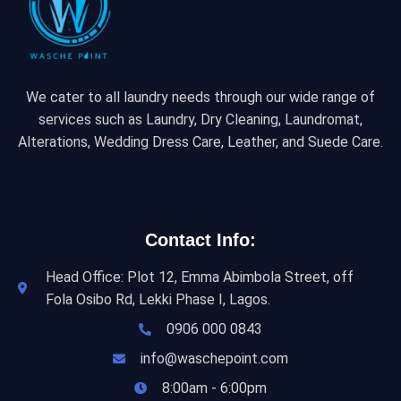
We cater to all laundry needs through our wide range of
services such as Laundry, Dry Cleaning, Laundromat,
Alterations, Wedding Dress Care, Leather, and Suede Care.
Contact Info:
Head Office: Plot 12, Emma Abimbola Street, off
Fola Osibo Rd, Lekki Phase I, Lagos.
0906 000 0843
info@waschepoint.com
8:00am - 6:00pm