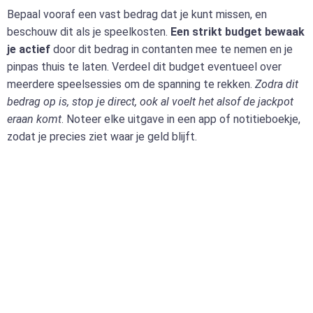
Bepaal vooraf een vast bedrag dat je kunt missen, en
beschouw dit als je speelkosten.
Een strikt budget bewaak
je actief
door dit bedrag in contanten mee te nemen en je
pinpas thuis te laten. Verdeel dit budget eventueel over
meerdere speelsessies om de spanning te rekken.
Zodra dit
bedrag op is, stop je direct, ook al voelt het alsof de jackpot
eraan komt
. Noteer elke uitgave in een app of notitieboekje,
zodat je precies ziet waar je geld blijft.