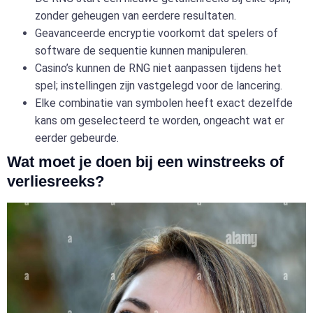
zonder geheugen van eerdere resultaten.
Geavanceerde encryptie voorkomt dat spelers of
software de sequentie kunnen manipuleren.
Casino’s kunnen de RNG niet aanpassen tijdens het
spel; instellingen zijn vastgelegd voor de lancering.
Elke combinatie van symbolen heeft exact dezelfde
kans om geselecteerd te worden, ongeacht wat er
eerder gebeurde.
Wat moet je doen bij een winstreeks of
verliesreeks?