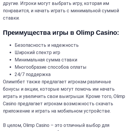
другие. Игроки могут выбрать игру, которая им
понравится, и начать играть с минимальной суммой
ставки.
Преимущества игры в Olimp Casino:
Безопасность и надежность
Широкий спектр игр
Минимальная сумма ставки
Многообразие способов оплаты
24/7 поддержка
Олимпбет также предлагает игрокам различные
бонусы и акции, которые могут помочь им начать
играть и увеличить свои выигрыши. Кроме того, Olimp
Casino предлагает игрокам возможность скачать
приложение и играть на мобильном устройстве.
В целом, Olimp Casino – это отличный выбор для