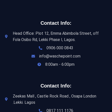
Contact Info:
Head Office: Plot 12, Emma Abimbola Street, off
Fola Osibo Rd, Lekki Phase I, Lagos.
0906 000 0843
info@waschepoint.com
8:00am - 6:00pm
Contact Info:
Zeekas Mall , Castle Rock Road , Osapa London
.Lekki. Lagos
0817 111 1176