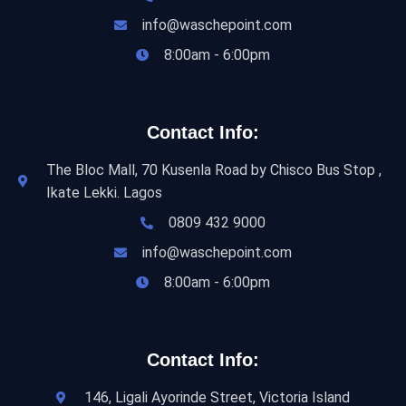
info@waschepoint.com
8:00am - 6:00pm
Contact Info:
The Bloc Mall, 70 Kusenla Road by Chisco Bus Stop ,
Ikate Lekki. Lagos
0809 432 9000
info@waschepoint.com
8:00am - 6:00pm
Contact Info:
146, Ligali Ayorinde Street, Victoria Island