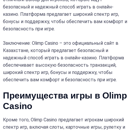
безопасный и надежный способ играть в онлайн-
казино. Платформа предлагает широкий спектр игр,
бонусы и поддержку, чтобы обеспечить вам комфорт и
безопасность при игре.
Заключение: Olimp Casino – это официальный сайт в
Казахстане, который предлагает безопасный и
надежный способ играть в онлайн-казино. Платформа
обеспечивает высокую безопасность транзакций,
широкий спектр игр, бонусы и поддержку, чтобы
обеспечить вам комфорт и безопасность при игре.
Преимущества игры в Olimp
Casino
Кроме того, Olimp Casino предлагает игрокам широкий
спектр игр, включая слоты, карточные игры, рулетку и