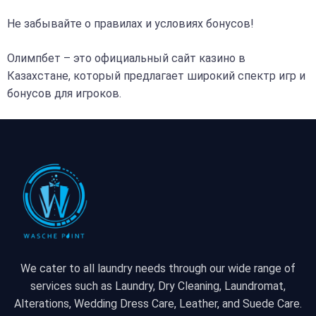
Не забывайте о правилах и условиях бонусов!
Олимпбет – это официальный сайт казино в
Казахстане, который предлагает широкий спектр игр и
бонусов для игроков.
We cater to all laundry needs through our wide range of
services such as Laundry, Dry Cleaning, Laundromat,
Alterations, Wedding Dress Care, Leather, and Suede Care.