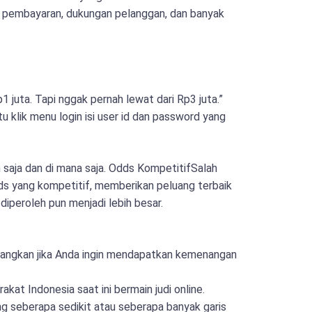
an pembayaran, dukungan pelanggan, dan banyak
juta. Tapi nggak pernah lewat dari Rp3 juta.”
u klik menu login isi user id dan password yang
saja dan di mana saja. Odds KompetitifSalah
ds yang kompetitif, memberikan peluang terbaik
iperoleh pun menjadi lebih besar.
dangkan jika Anda ingin mendapatkan kemenangan
at Indonesia saat ini bermain judi online.
ang seberapa sedikit atau seberapa banyak garis