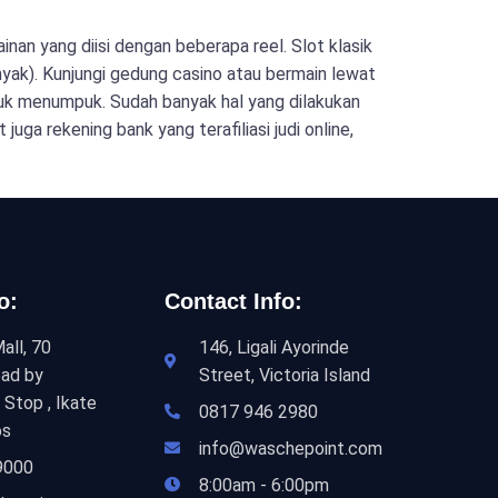
inan yang diisi dengan beberapa reel. Slot klasik
banyak). Kunjungi gedung casino atau bermain lewat
mpuk menumpuk. Sudah banyak hal yang dilakukan
uga rekening bank yang terafiliasi judi online,
o:
Contact Info:
all, 70
146, Ligali Ayorinde
ad by
Street, Victoria Island
 Stop , Ikate
0817 946 2980
os
info@waschepoint.com
9000
8:00am - 6:00pm