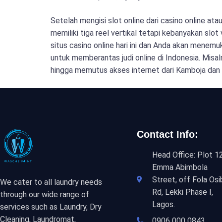
Setelah mengisi slot online dari casino online ata
memiliki tiga reel vertikal tetapi kebanyakan slot
situs casino online hari ini dan Anda akan menem
untuk memberantas judi online di Indonesia. Misaln
hingga memutus akses internet dari Kamboja dan D
Contact Info:
Head Office: Plot 12
Emma Abimbola
Street, off Fola Osi
We cater to all laundry needs
Rd, Lekki Phase I,
through our wide range of
Lagos.
services such as Laundry, Dry
Cleaning, Laundromat,
0906 000 0843