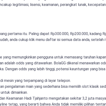
cakup legitimasi, lisensi, keamanan, perangkat lunak, kecepat
ng pertama itu. Paling dapat Rp300.000, Rp200.000, kadang Rp1 
ah, anda cukup klik menu daftar isi semua data anda, setelah it
bile yang memungkinkan pengguna untuk memasang taruhan kapan 
han adalah odds yang ditawarkan. BolaGG dikenal menawarkan od
 Dengan odds yang lebih tinggi, potensi keuntungan yang bisa d
di mesin yang terpampang di layar telepon.
an pengalaman main yang sederhana bisa memilih slot klasik se
 untuk dimainkan.
dan Keamanan Hadi Tjahjanto mengatakan sekitar 3,2 juta masyarak
ayline tetap, yang berarti bahwa Anda tidak memiliki pilihan tent