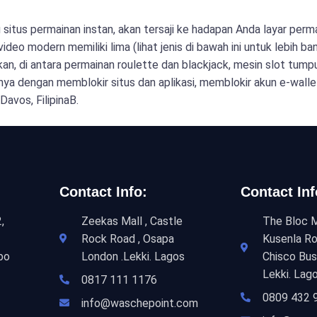
u situs permainan instan, akan tersaji ke hadapan Anda layar perma
 video modern memiliki lima (lihat jenis di bawah ini untuk lebih 
ukan, di antara permainan roulette dan blackjack, mesin slot tu
ya dengan memblokir situs dan aplikasi, memblokir akun e-wallet j
avos, FilipinaB.
Contact Info:
Contact Inf
,
Zeekas Mall , Castle
The Bloc M
Rock Road , Osapa
Kusenla Ro
bo
London .Lekki. Lagos
Chisco Bus
Lekki. Lag
0817 111 1176
0809 432 
info@waschepoint.com