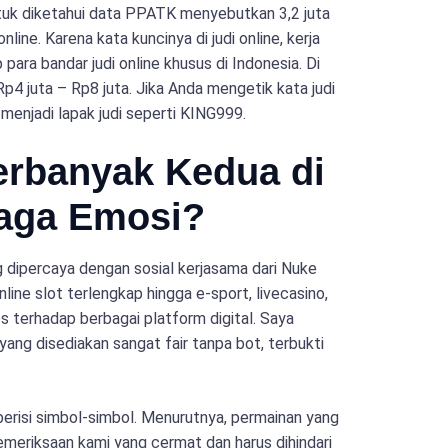
ntuk diketahui data PPATK menyebutkan 3,2 juta
line. Karena kata kuncinya di judi online, kerja
ra bandar judi online khusus di Indonesia. Di
4 juta – Rp8 juta. Jika Anda mengetik kata judi
menjadi lapak judi seperti KING999.
Terbanyak Kedua di
Jaga Emosi?
g dipercaya dengan sosial kerjasama dari Nuke
ine slot terlengkap hingga e-sport, livecasino,
es terhadap berbagai platform digital. Saya
ng disediakan sangat fair tanpa bot, terbukti
berisi simbol-simbol. Menurutnya, permainan yang
pemeriksaan kami yang cermat dan harus dihindari