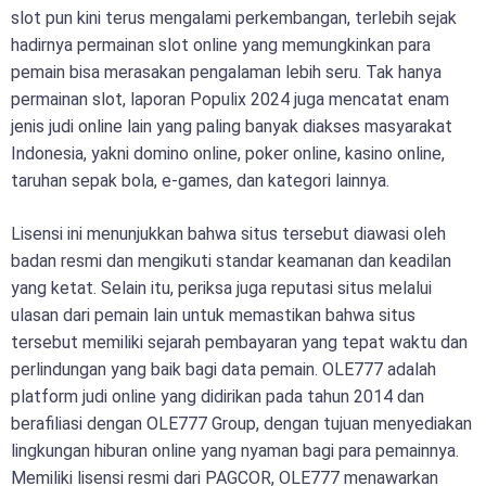
slot pun kini terus mengalami perkembangan, terlebih sejak
hadirnya permainan slot online yang memungkinkan para
pemain bisa merasakan pengalaman lebih seru. Tak hanya
permainan slot, laporan Populix 2024 juga mencatat enam
jenis judi online lain yang paling banyak diakses masyarakat
Indonesia, yakni domino online, poker online, kasino online,
taruhan sepak bola, e-games, dan kategori lainnya.
Lisensi ini menunjukkan bahwa situs tersebut diawasi oleh
badan resmi dan mengikuti standar keamanan dan keadilan
yang ketat. Selain itu, periksa juga reputasi situs melalui
ulasan dari pemain lain untuk memastikan bahwa situs
tersebut memiliki sejarah pembayaran yang tepat waktu dan
perlindungan yang baik bagi data pemain. OLE777 adalah
platform judi online yang didirikan pada tahun 2014 dan
berafiliasi dengan OLE777 Group, dengan tujuan menyediakan
lingkungan hiburan online yang nyaman bagi para pemainnya.
Memiliki lisensi resmi dari PAGCOR, OLE777 menawarkan