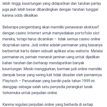
lebih tinggi, keuntungan yang didapatkan dari taruhan parlay
juga jauh lebih besar dibandingkan dengan taruhan tunggal
karena odds dikalikan.
Beberapa pengembang akan memiliki penawaran eksklusif
dengan casino Internet untuk menyediakan portofolio slot
mereka, tetapi harus dicamkan – tidak semua casino online
diciptakan sama. Judi online adalah permainan yang biasanya
berbentuk kartu dalam sebuah aplikasi atau website. Melalui
permainan ini, pemain menaruh jaminan uang untuk dijadikan
bahan taruhan dan berharap mendapatkan banyak
keuntungan. Meski menggiurkan, bermain judi online memiliki
dampak besar yang sering kali tidak disadari oleh pemainnya.
Playtech – Perusahaan yang berdiri pada tahun 1999 ini
dianggap sebagai salah satu penyedia perangkat lunak
terkemuka untuk perjudian online.
Karena regulasi perjudian online yang berbeda di setiap