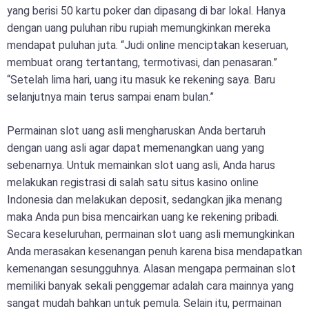
yang berisi 50 kartu poker dan dipasang di bar lokal. Hanya
dengan uang puluhan ribu rupiah memungkinkan mereka
mendapat puluhan juta. “Judi online menciptakan keseruan,
membuat orang tertantang, termotivasi, dan penasaran.”
“Setelah lima hari, uang itu masuk ke rekening saya. Baru
selanjutnya main terus sampai enam bulan.”
Permainan slot uang asli mengharuskan Anda bertaruh
dengan uang asli agar dapat memenangkan uang yang
sebenarnya. Untuk memainkan slot uang asli, Anda harus
melakukan registrasi di salah satu situs kasino online
Indonesia dan melakukan deposit, sedangkan jika menang
maka Anda pun bisa mencairkan uang ke rekening pribadi.
Secara keseluruhan, permainan slot uang asli memungkinkan
Anda merasakan kesenangan penuh karena bisa mendapatkan
kemenangan sesungguhnya. Alasan mengapa permainan slot
memiliki banyak sekali penggemar adalah cara mainnya yang
sangat mudah bahkan untuk pemula. Selain itu, permainan